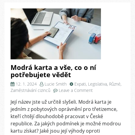
Modrá karta a vše, co o ní
potřebujete vědět
12. 1. 2024
Lucie Smith
Expati
,
Legislativa
,
Různé
,
on
Zaměstnávání cizinců
Leave a Comment
Modrá
Její název jste už určitě slyšeli. Modrá karta je
karta
jedním z pobytových oprávnění pro třetizemce,
a
vše,
kteří chtějí dlouhodobě pracovat v České
co
republice. Za jakých podmínek je možné modrou
o
kartu získat? Jaké jsou její výhody oproti
ní