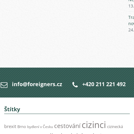
13
Tr
no
24
info@foreigners.cz
+420 211 221 492
Štítky
cizinci
cestování
brexit
Brno
cizinecká
bydlení v Česku