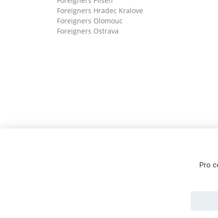
Foreigners Pilsen
Foreigners Hradec Kralove
Foreigners Olomouc
Foreigners Ostrava
Pro c