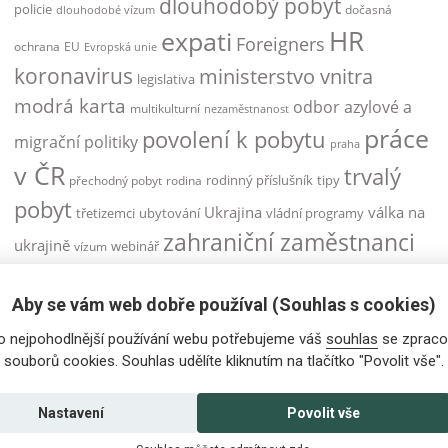
dlouhodobý pobyt
policie
dočasná
dlouhodobé vízum
HR
expati
Foreigners
ochrana
EU
Evropská unie
koronavirus
ministerstvo vnitra
legislativa
modrá karta
odbor azylové a
multikulturní
nezaměstnanost
práce
povolení k pobytu
migrační politiky
praha
v ČR
trvalý
rodinný příslušník
tipy
přechodný pobyt
rodina
pobyt
Ukrajina
válka na
třetizemci
ubytování
vládní programy
zahraniční zaměstnanci
ukrajině
webinář
vízum
zahraniční zaměstnanec
Aby se vám web dobře používal (Souhlas s cookies)
zaměstnanci
zaměstnanecká karta
o nejpohodlnější používání webu potřebujeme váš
souhlas
se zpraco
zaměstnávání cizinců
zdravotní pojištění
souborů cookies. Souhlas udělíte kliknutím na tlačítko "Povolit vše".
Česká republika
žádost o vízum
řidičský průkaz
Nastavení
Povolit vše