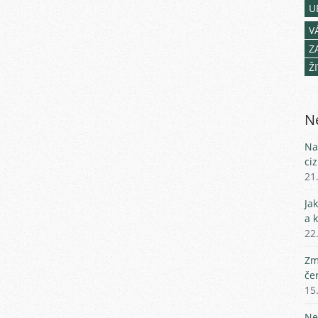
U
V
Z
Ž
Ne
Na
ci
21
Ja
a 
22
Zm
če
15
Ne