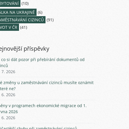
BYTOVÁNÍ
(10)
ÁLKA NA UKRAJINĚ
(6)
AMĚSTNÁVÁNÍ CIZINCŮ
(91)
IVOT V ČR
(41)
jnovější příspěvky
 co si dát pozor při přebírání dokumentů od
zinců
. 7. 2026
ké změny u zaměstnávání cizinců musíte oznámit
které ne?
. 6. 2026
ěny v programech ekonomické migrace od 1.
rvna 2026
. 6. 2026
jčastější chyby při zaměstnávání cizinců