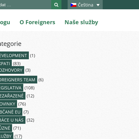
ch
Čeština
logu
O Foreigners
Naše služby
ategorie
EVELOPMENT
(1)
XPATI
(83)
OZHOVORY
(3)
OREIGNERS TEAM
(6)
EGISLATIVA
(108)
EZAŘAZENÉ
(12)
OVINKY
(76)
BČANÉ EU
(7)
RÁCE U NÁS
(32)
ŮZNÉ
(71)
LUŽBY
(17)