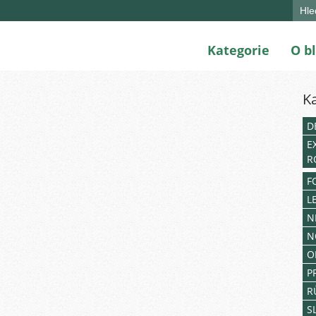
Sear
for:
Kategorie
O b
K
D
E
R
F
L
N
N
O
P
R
S