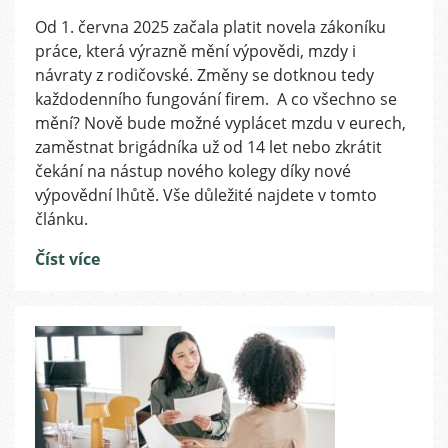
Co
Od 1. června 2025 začala platit novela zákoníku
přináší
práce, která výrazně mění výpovědi, mzdy i
novela
zákoníku
návraty z rodičovské. Změny se dotknou tedy
práce
každodenního fungování firem. A co všechno se
2025?
mění? Nově bude možné vyplácet mzdu v eurech,
Praktický
zaměstnat brigádníka už od 14 let nebo zkrátit
přehled
čekání na nástup nového kolegy díky nové
změn
výpovědní lhůtě. Vše důležité najdete v tomto
článku.
Číst více