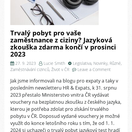
Trvalý pobyt pro vaše
zaměstnance z ciziny? Jazyková
zkouška zdarma končí v prosinci
2023
27. 9. 2023
Lucie Smith
Legislativa
,
Novinky
,
Různé
,
on
Zaměstnávání cizinců
,
Život v ČR
Leave a Comment
Trvalý
Jak jsme informovali na blogu pro expaty a taky v
pobyt
posledním newsletteru HR & Expats, k 31. srpnu
pro
vaše
2023 přestalo Ministerstvo vnitra ČR vydávat
zaměstnan
vouchery na bezplatnou zkoušku z českého jazyka,
z
kterou je potřeba zdolat pro získání trvalého
ciziny?
pobytu v ČR. Doposud vydané vouchery je možné
Jazyková
využít do konce letošního roku s tím, že od 1. 1.
zkouška
2024 si uchazeči o trvalý pobyt jazykový test hradí
zdarma