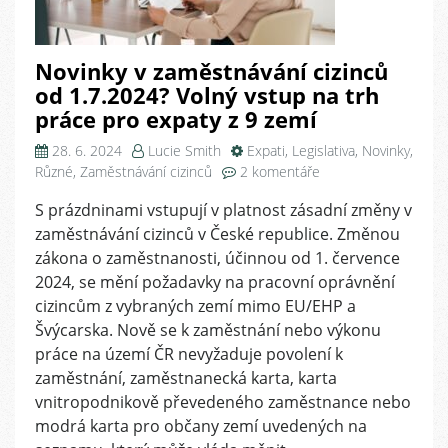
Novinky v zaměstnávání cizinců
od 1.7.2024? Volný vstup na trh
práce pro expaty z 9 zemí
28. 6. 2024
Lucie Smith
Expati
,
Legislativa
,
Novinky
,
u
Různé
,
Zaměstnávání cizinců
2 komentáře
textu
S prázdninami vstupují v platnost zásadní změny v
s
zaměstnávání cizinců v České republice. Změnou
názvem
Novinky
zákona o zaměstnanosti, účinnou od 1. července
v
2024, se mění požadavky na pracovní oprávnění
zaměstnávání
cizincům z vybraných zemí mimo EU/EHP a
cizinců
Švýcarska. Nově se k zaměstnání nebo výkonu
od
práce na území ČR nevyžaduje povolení k
1.7.2024?
zaměstnání, zaměstnanecká karta, karta
Volný
vnitropodnikově převedeného zaměstnance nebo
vstup
na
modrá karta pro občany zemí uvedených na
trh