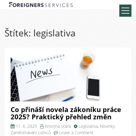
Štítek:
legislativa
Co přináší novela zákoníku práce
2025? Praktický přehled změn
11. 6. 2025
Kristýna Stará
Legislativa
,
Novinky
,
on
Zaměstnávání cizinců
Leave a Comment