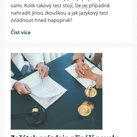
sami. Kolik takový test stojí, lze jej případně
končí
v
nahradit jinou zkouškou a jak jazykový test
prosinci
zvládnout hned napoprvé?
2023
Číst více