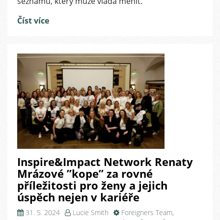
seznamu, který může vláda měnit.
práce
pro
Číst více
expaty
z
9
zemí
Inspire&Impact Network Renaty
Mrázové ”kope” za rovné
příležitosti pro ženy a jejich
úspěch nejen v kariéře
31. 5. 2024
Lucie Smith
Foreigners Team
,