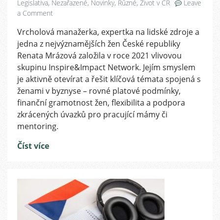
Legislativa
,
Nezařazené
,
Novinky
,
Různé
,
Život v ČR
Leave
on
a Comment
Inspire&Impact
Vrcholová manažerka, expertka na lidské zdroje a
Network
jedna z nejvýznamějších žen České republiky
Renaty
Mrázové
Renata Mrázová založila v roce 2021 vlivovou
”kope”
skupinu Inspire&Impact Network. Jejím smyslem
za
je aktivně otevírat a řešit klíčová témata spojená s
rovné
ženami v byznyse – rovné platové podmínky,
příležitosti
finanční gramotnost žen, flexibilita a podpora
pro
zkrácených úvazků pro pracující mámy či
ženy
mentoring.
a
jejich
Číst více
úspěch
nejen
v
kariéře