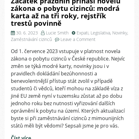
Začátek prázdnin přináší novelu
zákona o pobytu cizinců: modrá
karta až na tři roky, rejstřík
trestů povinně
30. 6. 2023
Lucie Smith
Expati
,
Legislativa
,
Novinky
,
on
Zaměstnávání cizinců
Leave a Comment
Začátek
Od 1. července 2023 vstupuje v platnost novela
prázdnin
zákona o pobytu cizinců v České republice. Nejvíc
přináší
novelu
změn se týká modré karty, novinky jsou i v
zákona
pravidlech dokládání bezúhonnosti a
o
benevolentnější přístup stát zvolil v případě
pobytu
studentů či vědců, kteří mohou na základě víza z
cizinců:
jiné EU země nyní v tuzemsku zůstat až po dobu
modrá
jednoho roku bez nutnosti vyřizování dalších
karta
oprávnění k pobytu na území. Kterých aktualizací
až
na
byste si při zaměstnávání cizinců z mimounijních
tři
států měli být vědomi? Sepsali jsme je pro vás.
roky,
rejstřík
Číst více