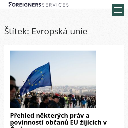
Štítek:
Evropská unie
Přehled některých práv a
povinností občanů EU žijících v