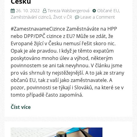
Česku
26. 10. 2022
Tereza Walsbergerová
Občané EU
,
on
Zaměstnávání cizinců
,
Život v ČR
Leave a Comment
Přehled
#ZamestnavameCizince Zaměstnáváte na HPP
některých
nebo DPP/DPČ cizince z EU? Může se zdát, že
práv
a
Evropané žijící v Česku nemusí řešit skoro nic.
povinností
Opak je ale pravdou. I když je těmto expatům
občanů
poskytováno mnoho úlev a výhod, některým
EU
povinnostem se ani tak nevyhnou. V článku jsme
žijících
pro vás shrnuli ty nejstěžejnější. A to jak ze strany
v
občanů EU, tak z vaší jako zaměstnavatele. A
Česku
pozor, povinnosti se týkají i Slováků, na které se v
tomto případě často zapomíná.
Číst více