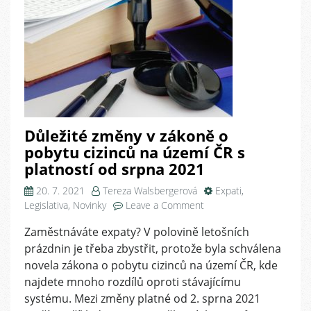
Důležité změny v zákoně o
pobytu cizinců na území ČR s
platností od srpna 2021
20. 7. 2021
Tereza Walsbergerová
Expati
,
on
Legislativa
,
Novinky
Leave a Comment
Důležité
Zaměstnáváte expaty? V polovině letošních
změny
prázdnin je třeba zbystřit, protože byla schválena
v
zákoně
novela zákona o pobytu cizinců na území ČR, kde
o
najdete mnoho rozdílů oproti stávajícímu
pobytu
systému. Mezi změny platné od 2. sprna 2021
cizinců