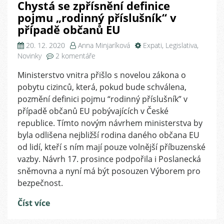
Chystá se zpřísnění definice
pojmu „rodinný příslušník“ v
případě občanů EU
20. 12. 2020
Anna Minjaríková
Expati
,
Legislativa
,
u
Novinky
2 komentáře
textu
Ministerstvo vnitra přišlo s novelou zákona o
s
pobytu cizinců, která, pokud bude schválena,
názvem
Chystá
pozmění definici pojmu “rodinný příslušník” v
se
případě občanů EU pobývajících v České
zpřísnění
republice. Tímto novým návrhem ministerstva by
definice
byla odlišena nejbližší rodina daného občana EU
pojmu
od lidí, kteří s ním mají pouze volnější příbuzenské
„rodinný
vazby. Návrh 17. prosince podpořila i Poslanecká
příslušník“
sněmovna a nyní má být posouzen Výborem pro
v
případě
bezpečnost.
občanů
Číst více
EU