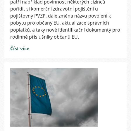
patří například povinnost některých cizinců
na
pořídit si komerční zdravotní pojištění u
území
pojišťovny PVZP, dále změna názvu povolení k
ČR
pobytu pro občany EU, aktualizace správních
s
platností
poplatků, a taky nové identifikační dokumenty pro
od
rodinné příslušníky občanů EU.
srpna
2021
Číst více