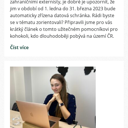
bude
zahraničními externisty, je dobré je upozornit, že
MVČR
jim v období od 1. ledna do 31. března 2023 bude
živnostníkům
automaticky zřízena datová schránka. Rádi byste
zřizovat
se v tématu zorientovali? Připravili jsme pro vás
datové
krátký článek o tomto užitečném pomocníkovi pro
schránky
kohokoli, kdo dlouhodoběji pobývá na území ČR.
Číst více