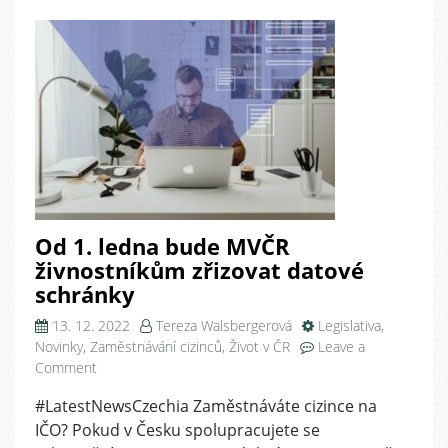
Od 1. ledna bude MVČR
živnostníkům zřizovat datové
schránky
13. 12. 2022
Tereza Walsbergerová
Legislativa
,
Novinky
,
Zaměstnávání cizinců
,
Život v ČR
Leave a
on
Comment
Od
#LatestNewsCzechia Zaměstnáváte cizince na
1.
IČO? Pokud v Česku spolupracujete se
ledna