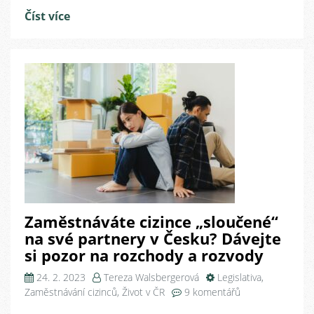
třetizemců
Číst více
a
čeho
si
všímat?
Zaměstnáváte cizince „sloučené“
na své partnery v Česku? Dávejte
si pozor na rozchody a rozvody
24. 2. 2023
Tereza Walsbergerová
Legislativa
,
u
Zaměstnávání cizinců
,
Život v ČR
9 komentářů
textu