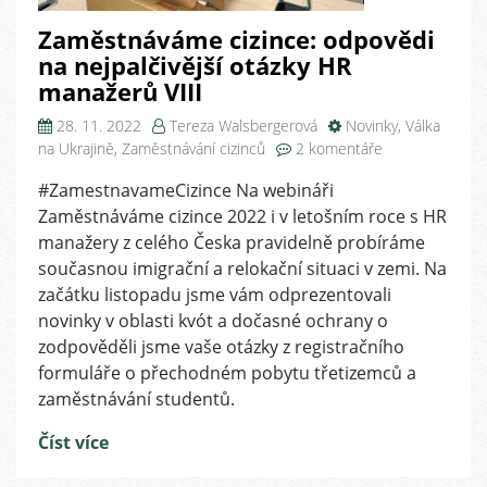
Zaměstnáváme cizince: odpovědi
na nejpalčivější otázky HR
manažerů VIII
28. 11. 2022
Tereza Walsbergerová
Novinky
,
Válka
u
na Ukrajině
,
Zaměstnávání cizinců
2 komentáře
textu
#ZamestnavameCizince Na webináři
s
Zaměstnáváme cizince 2022 i v letošním roce s HR
názvem
Zaměstnáváme
manažery z celého Česka pravidelně probíráme
cizince:
současnou imigrační a relokační situaci v zemi. Na
odpovědi
začátku listopadu jsme vám odprezentovali
na
novinky v oblasti kvót a dočasné ochrany o
nejpalčivější
zodpověděli jsme vaše otázky z registračního
otázky
formuláře o přechodném pobytu třetizemců a
HR
zaměstnávání studentů.
manažerů
VIII
Číst více