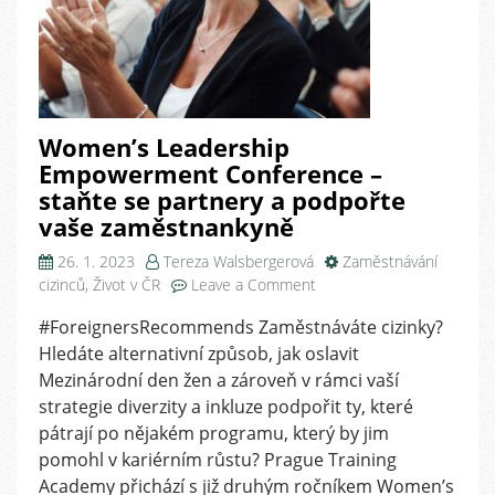
Women’s Leadership
Empowerment Conference –
staňte se partnery a podpořte
vaše zaměstnankyně
26. 1. 2023
Tereza Walsbergerová
Zaměstnávání
on
cizinců
,
Život v ČR
Leave a Comment
Women’s
#ForeignersRecommends Zaměstnáváte cizinky?
Leadership
Hledáte alternativní způsob, jak oslavit
Empowerment
Conference
Mezinárodní den žen a zároveň v rámci vaší
–
strategie diverzity a inkluze podpořit ty, které
staňte
pátrají po nějakém programu, který by jim
se
pomohl v kariérním růstu? Prague Training
partnery
Academy přichází s již druhým ročníkem Women’s
a