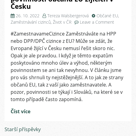
Česku
26. 10. 2022
Tereza Walsbergerová
Občané EU
,
on
Zaměstnávání cizinců
,
Život v ČR
Leave a Comment
Přehled
#ZamestnavameCizince Zaměstnáváte na HPP
některých
nebo DPP/DPČ cizince z EU? Může se zdát, že
práv
a
Evropané žijící v Česku nemusí řešit skoro nic.
povinností
Opak je ale pravdou. I když je těmto expatům
občanů
poskytováno mnoho úlev a výhod, některým
EU
povinnostem se ani tak nevyhnou. V článku jsme
žijících
pro vás shrnuli ty nejstěžejnější. A to jak ze strany
v
občanů EU, tak z vaší jako zaměstnavatele. A
Česku
pozor, povinnosti se týkají i Slováků, na které se v
tomto případě často zapomíná.
Číst více
Navigace
Starší příspěvky