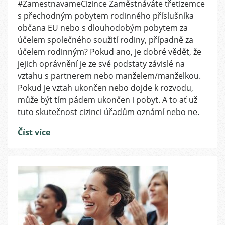
#ZamestnavameCizince Zaměstnáváte třetizemce
s
s přechodným pobytem rodinného příslušníka
názvem
Zaměstnáváte
občana EU nebo s dlouhodobým pobytem za
cizince
účelem společného soužití rodiny, případně za
„sloučené“
účelem rodinným? Pokud ano, je dobré vědět, že
na
jejich oprávnění je ze své podstaty závislé na
své
vztahu s partnerem nebo manželem/manželkou.
partnery
Pokud je vztah ukončen nebo dojde k rozvodu,
v
může být tím pádem ukončen i pobyt. A to ať už
Česku?
Dávejte
tuto skutečnost cizinci úřadům oznámí nebo ne.
si
Číst více
pozor
na
rozchody
a
rozvody