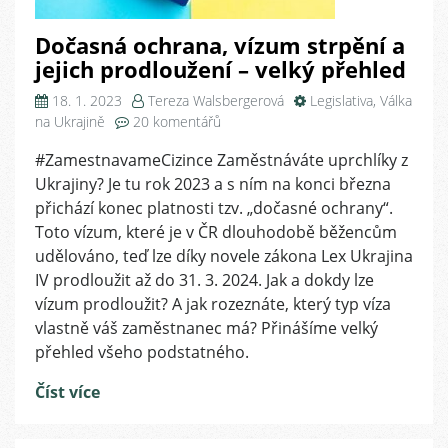
Dočasná ochrana, vízum strpění a
jejich prodloužení – velký přehled
18. 1. 2023
Tereza Walsbergerová
Legislativa
,
Válka
u
na Ukrajině
20 komentářů
textu
#ZamestnavameCizince Zaměstnáváte uprchlíky z
s
Ukrajiny? Je tu rok 2023 a s ním na konci března
názvem
Dočasná
přichází konec platnosti tzv. „dočasné ochrany“.
ochrana,
Toto vízum, které je v ČR dlouhodobě běžencům
vízum
udělováno, teď lze díky novele zákona Lex Ukrajina
strpění
IV prodloužit až do 31. 3. 2024. Jak a dokdy lze
a
vízum prodloužit? A jak rozeznáte, který typ víza
jejich
vlastně váš zaměstnanec má? Přinášíme velký
prodloužení
přehled všeho podstatného.
–
velký
Číst více
přehled