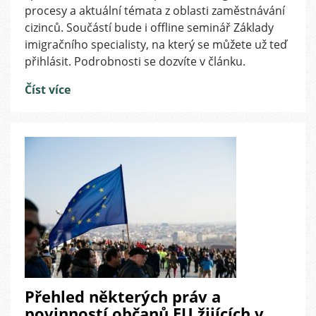
Klubu
procesy a aktuální témata z oblasti zaměstnávání
imigračních
cizinců. Součástí bude i offline seminář Základy
specialistů!
imigračního specialisty, na který se můžete už teď
přihlásit. Podrobnosti se dozvíte v článku.
Číst více
Přehled některých práv a
povinností občanů EU žijících v