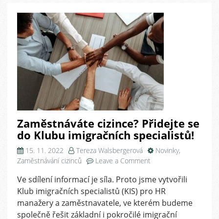
Zaměstnáváte cizince? Přidejte se
do Klubu imigračních specialistů!
15. 11. 2022
Tereza Walsbergerová
Novinky
,
on
Zaměstnávání cizinců
Leave a Comment
Zaměstnáváte
Ve sdílení informací je síla. Proto jsme vytvořili
cizince?
Klub imigračních specialistů (KIS) pro HR
Přidejte
se
manažery a zaměstnavatele, ve kterém budeme
do
společně řešit základní i pokročilé imigrační