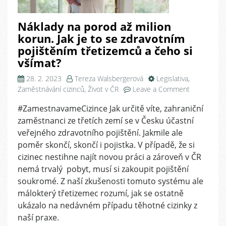
Náklady na porod až milion
korun. Jak je to se zdravotním
pojištěním třetizemců a čeho si
všímat?
28. 2. 2023
Tereza Walsbergerová
Legislativa
,
on
Zaměstnávání cizinců
,
Život v ČR
Leave a Comment
Náklady
#ZamestnavameCizince Jak určitě víte, zahraniční
na
zaměstnanci ze třetích zemí se v Česku účastní
porod
až
veřejného zdravotního pojištění. Jakmile ale
milion
poměr skončí, skončí i pojistka. V případě, že si
korun.
cizinec nestihne najít novou práci a zároveň v ČR
Jak
nemá trvalý pobyt, musí si zakoupit pojištění
je
soukromé. Z naší zkušenosti tomuto systému ale
to
málokterý třetizemec rozumí, jak se ostatně
se
ukázalo na nedávném případu těhotné cizinky z
zdravotním
pojištěním
naší praxe.