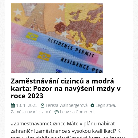
Zaměstnávání cizinců a modrá
karta: Pozor na navýšení mzdy v
roce 2023
18. 1. 2023
Tereza Walsbergerová
Legislativa
,
on
Zaměstnávání cizinců
Leave a Comment
Zaměstnávání
#ZamestnavameCizince Máte v plánu nabírat
cizinců
zahraniční zaměstnance s vysokou kvalifikací? K
a
modrá