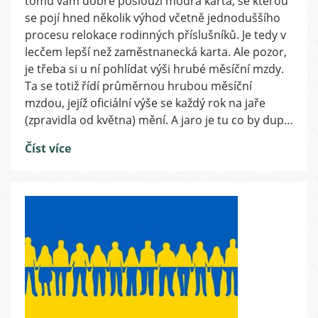
tomu vám dobře poslouží modrá karta, se kterou
karta:
se pojí hned několik výhod včetně jednoduššího
Pozor
procesu relokace rodinných příslušníků. Je tedy v
na
lecčem lepší než zaměstnanecká karta. Ale pozor,
navýšení
je třeba si u ní pohlídat výši hrubé měsíční mzdy.
mzdy
Ta se totiž řídí průměrnou hrubou měsíční
v
mzdou, jejíž oficiální výše se každý rok na jaře
roce
2023
(zpravidla od května) mění. A jaro je tu co by dup…
Číst více