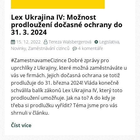
Lex Ukrajina IV: Možnost
prodloužení dočasné ochrany do
31. 3. 2024
15. 12. 2022
Tereza Walsbergerová
Legislativa
,
u
Novinky
,
Zaměstnávání cizinců
4 komentáře
textu
#ZamestnavameCizince Dobré zprávy pro
s
uprchlíky z Ukrajiny, které možná zaměstnáváte u
názvem
Lex
vás ve firmách. Jejich dočasná ochrana se totiž
Ukrajina
prodlužuje do 31. března 2024! Vláda konečně
IV:
schválila balík zákonů Lex Ukrajina IV, který toto
Možnost
prodloužení umožňuje. Jak na to? A do kdy je
prodloužení
třeba si prodlužku vyřídit? Téma jsme pro vás
dočasné
shrnuli v článku.
ochrany
do
Číst více
31.
3.
2024