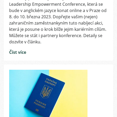
Leadership Empowerment Conference, která se
podpořte
bude v anglickém jazyce konat online a v Praze od
vaše
zaměstnankyně
8. do 10. března 2023. Dopřejte vašim (nejen)
zahraničním zaměstnankyním tuto nabíjecí akci,
která je posune o krok blíže jejim kariérním cílům.
Můžete se stát i partnery konference. Detaily se
dozvíte v článku.
Číst více