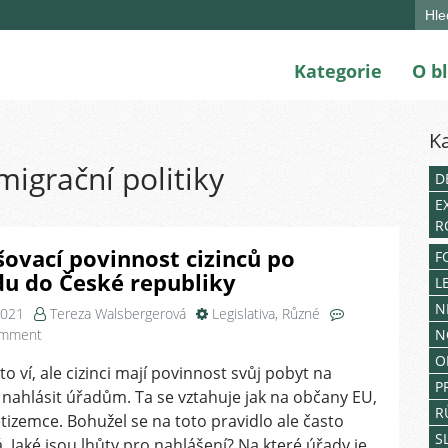
Sear
for:
Kategorie
O b
K
migrační politiky
D
E
R
šovací povinnost cizinců po
F
du do České republiky
L
N
2021
Tereza Walsbergerová
Legislativa
,
Různé
on
omment
N
Přihlašovací
O
to ví, ale cizinci mají povinnost svůj pobyt na
povinnost
P
nahlásit úřadům. Ta se vztahuje jak na občany EU,
cizinců
R
po
etizemce. Bohužel se na toto pravidlo ale často
příjezdu
S
 Jaké jsou lhůty pro nahlášení? Na které úřady je