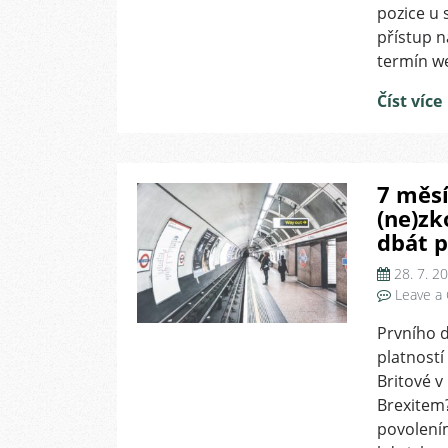
pozice u
přístup n
termín w
Číst více
7 měsí
(ne)zk
dbát p
28. 7. 2
Leave a
Prvního d
platností
Britové v
Brexitem?
povolení