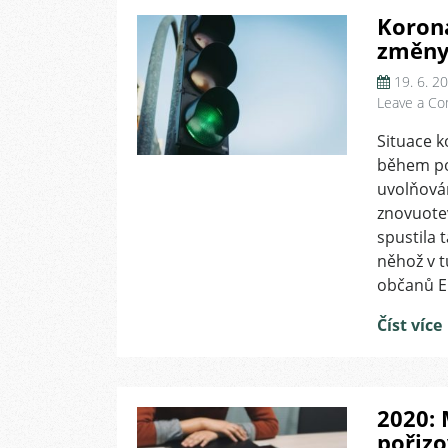
Korona
změny 
19. 6. 2
Leave a C
Situace 
během po
uvolňová
znovuotev
spustila 
něhož v t
občanů EU
Číst více
2020: 
pořiz