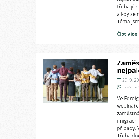
třeba jít
a kdy se 
Téma jsme
Číst více
Zaměs
nejpal
29. 9. 2
Leave a
Ve Foreig
webináře
zaměstná
imigračn
případy.
Třeba dne