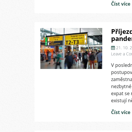
Číst více
Příje
pande
21. 10. 
Leave a C
V poslední
postupov
zaměstnan
nezbytné 
expat se 
existují 
Číst více