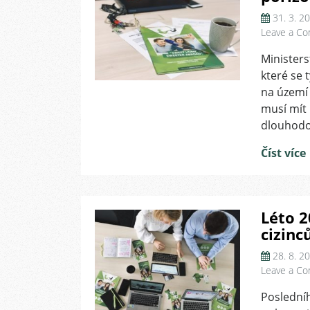
31. 3. 2
Leave a C
Ministers
které se 
na území 
musí mít 
dlouhodo
Číst více
Léto 
cizinc
28. 8. 2
Leave a C
Posledníh