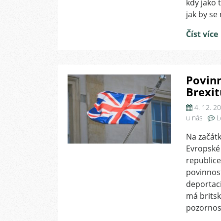
kdy jako 
jak by s
Číst více
Povinn
Brexit
4. 12. 2
u nás
L
Na začátk
Evropské 
republice
povinnos
deportaci
má brits
pozornos