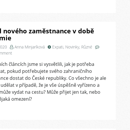
zd nového zaměstnance v době
mie
2020
Anna Minjaríková
Expati
,
Novinky
,
Různé
on
omment
Příjezd
ch článcích jsme si vysvětlili, jak je potřeba
nového
at, pokud potřebujete svého zahraničního
zaměstnance
v
ce dostat do České republiky. Co všechno je ale
době
udělat v případě, že je vše úspěšně vyřízeno a
pandemie
může vydat na cestu? Může přijet jen tak, nebo
nějaká omezení?