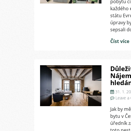
pobytu ci
každého e
státu Evr
úpravy by
sepsali d
Číst více
Důleži
Nájem
hledán
31. 1. 2
Leave a
Jak by mě
bytu v Če
úředník z
toto nest