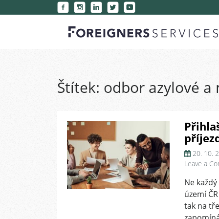
Štítek:
odbor azylové a 
Přihla
příjez
20. 10. 
Leave a C
Ne každý 
území ČR 
tak na tř
zapomíná.