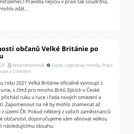
třetizemec? Pravidla nejsou v praxi tak soudržná,
(ne)zkomplikoval
e mohlo zdát…
život
v
Česku
a
na
co
osti občanů Velké Británie po
dbát
u
při
jejich
020
Anna Minjaríková
Expati
,
Legislativa
,
Novinky
,
Práce
zaměstnávání
on
eave a Comment
Povinnosti
u roku 2021 Velká Británie oficiálně vystoupí z
občanů
unie, s čímž pro mnoho Britů žijících v České
Velké
Británie
 přichází ruku v ruce i řada nových omezení a
po
tí. Zapomenout na ně by mohlo znamenat až
Brexitu
 z území ČR. Pokud některý z vašich zaměstnanců
ké občanství, doporučujeme vám věnovat velkou
t následujícímu obsahu.