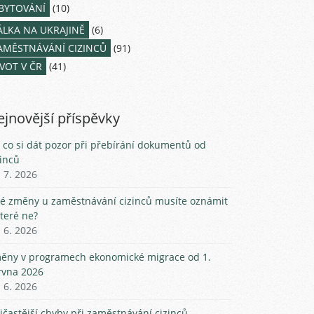
BYTOVÁNÍ
(10)
ÁLKA NA UKRAJINĚ
(6)
AMĚSTNÁVÁNÍ CIZINCŮ
(91)
IVOT V ČR
(41)
jnovější příspěvky
 co si dát pozor při přebírání dokumentů od
zinců
. 7. 2026
ké změny u zaměstnávání cizinců musíte oznámit
které ne?
. 6. 2026
ěny v programech ekonomické migrace od 1.
rvna 2026
. 6. 2026
jčastější chyby při zaměstnávání cizinců