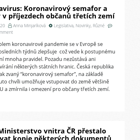
virus: Koronavirový semafor a
v příjezdech občanů třetích zemí
020
Anna Minjaríková
Legislativa
,
Novinky
,
Různé
on
omment
Koronavirus:
kolem koronavirové pandemie se v Evropě se
Koronavirový
sledních týdnů zlepšuje což vede k postupnému
semafor
a
ní mnoha pravidel. Pozadu nezůstává ani
změny
írání některých státních hranic. Česká republika
v
tak zvaný “koronavirový semafor”, na základě
příjezdech
uto chvíli umožňuje vstupovat do země většině
občanů
 a zmírnila i omezení pro občany třetích zemí.
třetích
zemí
Ministerstvo vnitra ČR přestalo
ovat kopie některých dokumentů