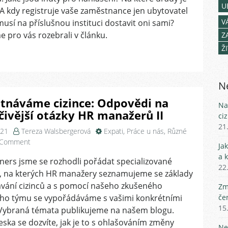
do
U
? A kdy registruje vaše zaměstnance jen ubytovatel
České
V
musí na příslušnou instituci dostavit oni sami?
republiky
 pro vás rozebrali v článku.
Z
Ž
Ne
tnáváme cizince: Odpovědi na
Na
čivější otázky HR manažerů II
ci
21
021
Tereza Walsbergerová
Expati
,
Práce u nás
,
Různé
on
 Comment
Ja
Zaměstnáváme
a 
ners jsme se rozhodli pořádat specializované
cizince:
22
, na kterých HR manažery seznamujeme se základy
Odpovědi
na
vání cizinců a s pomocí našeho zkušeného
Zm
nejpalčivější
ího týmu se vypořádáváme s vašimi konkrétními
če
otázky
15
 Vybraná témata publikujeme na našem blogu.
HR
ska se dozvíte, jak je to s ohlašováním změny
manažerů
Ne