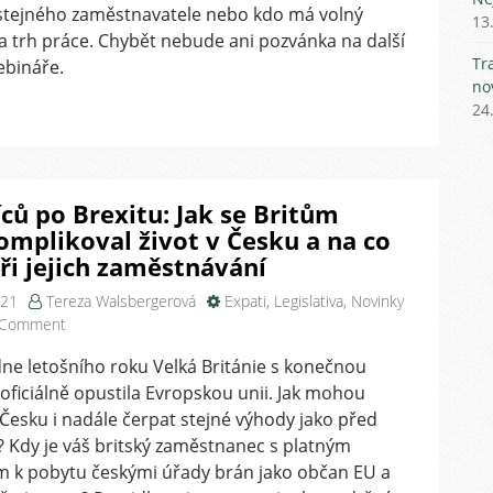
 stejného zaměstnavatele nebo kdo má volný
II
13
a trh práce. Chybět nebude ani pozvánka na další
Tr
ebináře.
no
24
ců po Brexitu: Jak se Britům
omplikoval život v Česku a na co
ři jejich zaměstnávání
021
Tereza Walsbergerová
Expati
,
Legislativa
,
Novinky
on
 Comment
7
ne letošního roku Velká Británie s konečnou
měsíců
 oficiálně opustila Evropskou unii. Jak mohou
po
Brexitu:
 Česku i nadále čerpat stejné výhody jako před
Jak
 Kdy je váš britský zaměstnanec s platným
se
m k pobytu českými úřady brán jako občan EU a
Britům