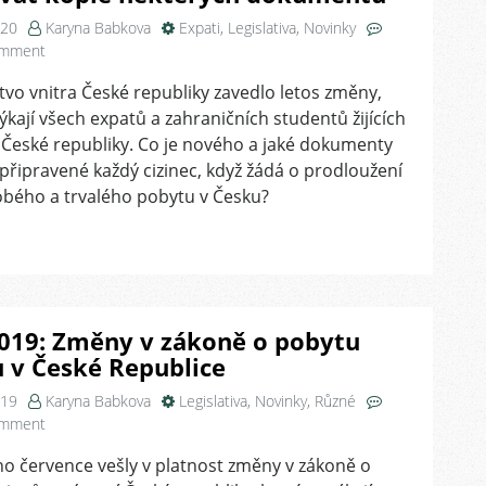
020
Karyna Babkova
Expati
,
Legislativa
,
Novinky
on
omment
2020:
tvo vnitra České republiky zavedlo letos změny,
Ministerstvo
týkají všech expatů a zahraničních studentů žijících
vnitra
ČR
České republiky. Co je nového a jaké dokumenty
přestalo
připravené každý cizinec, když žádá o prodloužení
pořizovat
bého a trvalého pobytu v Česku?
kopie
některých
dokumentů
2019: Změny v zákoně o pobytu
ů v České Republice
019
Karyna Babkova
Legislativa
,
Novinky
,
Různé
on
omment
Léto
o července vešly v platnost změny v zákoně o
2019: