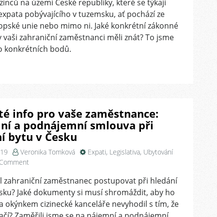
zinců na území České republiky, které se týkají
Změny
v
xpata pobývajícího v tuzemsku, ať pochází ze
zákoně
opské unie nebo mimo ni. Jaké konkrétní zákonné
o
 vaši zahraniční zaměstnanci měli znát? To jsme
pobytu
o konkrétních bodů.
cizinců
v
České
Republice
té info pro vaše zaměstnance:
ní a podnájemní smlouva při
í bytu v Česku
019
Veronika Tomková
Expati
,
Legislativa
,
Ubytování
on
 Comment
Důležité
l zahraniční zaměstnanec postupovat při hledání
info
sku? Jaké dokumenty si musí shromáždit, aby ho
pro
vaše
a okýnkem cizinecké kanceláře nevyhodil s tím, že
zaměstnance:
ačí? Zaměřili jsme se na nájemní a podnájemní