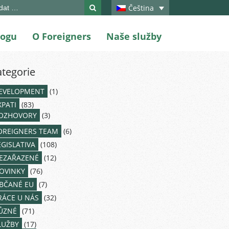
ch
Čeština
logu
O Foreigners
Naše služby
ategorie
EVELOPMENT
(1)
XPATI
(83)
OZHOVORY
(3)
OREIGNERS TEAM
(6)
EGISLATIVA
(108)
EZAŘAZENÉ
(12)
OVINKY
(76)
BČANÉ EU
(7)
RÁCE U NÁS
(32)
ŮZNÉ
(71)
LUŽBY
(17)