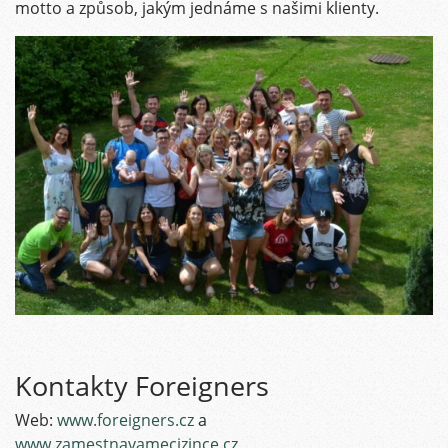
motto a způsob, jakým jednáme s našimi klienty.
Kontakty Foreigners
Web:
www.foreigners.cz
a
www.zamestnavamecizince.cz