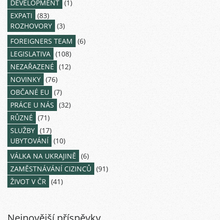
DEVELOPMENT
(1)
EXPATI
(83)
ROZHOVORY
(3)
FOREIGNERS TEAM
(6)
LEGISLATIVA
(108)
NEZAŘAZENÉ
(12)
NOVINKY
(76)
OBČANÉ EU
(7)
PRÁCE U NÁS
(32)
RŮZNÉ
(71)
SLUŽBY
(17)
UBYTOVÁNÍ
(10)
VÁLKA NA UKRAJINĚ
(6)
ZAMĚSTNÁVÁNÍ CIZINCŮ
(91)
ŽIVOT V ČR
(41)
Nejnovější příspěvky