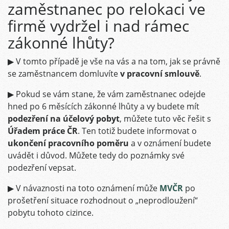
zaměstnanec po relokaci ve
firmě vydržel i nad rámec
zákonné lhůty?
▶ V tomto případě je vše na vás a na tom, jak se právně
se zaměstnancem domluvíte
v pracovní smlouvě
.
▶ Pokud se vám stane, že vám zaměstnanec odejde
hned po 6 měsících zákonné lhůty a vy budete mít
podezření na účelový pobyt
, můžete tuto věc řešit s
Úřadem práce ČR
. Ten totiž budete informovat o
ukončení pracovního poměru
a v oznámení budete
uvádět i důvod. Můžete tedy do poznámky své
podezření vepsat.
▶ V návaznosti na toto oznámení může
MVČR
po
prošetření situace rozhodnout o „neprodloužení“
pobytu tohoto cizince.