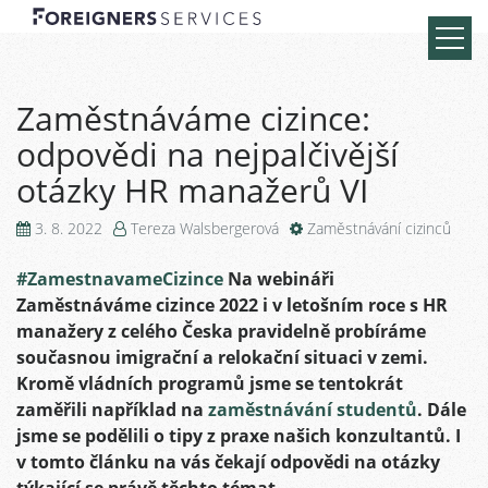
Zaměstnáváme cizince:
odpovědi na nejpalčivější
otázky HR manažerů VI
3. 8. 2022
Tereza Walsbergerová
Zaměstnávání cizinců
#ZamestnavameCizince
Na webináři
Zaměstnáváme cizince 2022 i v letošním roce s HR
manažery z celého Česka pravidelně probíráme
současnou imigrační a relokační situaci v zemi.
Kromě vládních programů jsme se tentokrát
zaměřili například na
zaměstnávání studentů
. Dále
jsme se podělili o tipy z praxe našich konzultantů. I
v tomto článku na vás čekají odpovědi na otázky