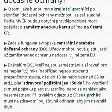
▶ O tom, jaké budou mít
ukrajinští uprchlíci
po
skončení dočasné ochrany možnosti, se stále jedná.
Podle MVČR budou dotyční pravděpodobně moci
požádat o
zaměstnaneckou kartu
přímo
na území
ČR
.
▶ Začala fungovat evropská
centrální databáze
dočasné ochrany
(DO). Úřady mohou nově zjistit, jestli
už zaměstnanec ochranu nedostal v jiné zemi EU.
▶ Držitelům DO, kteří nejsou zaměstnáni a zároveň pro
ně neplatí výjimka (například nejsou studenti
prezenčního studia, děti do 18 let nebo lidé nad 65 let,
atd.), platí
zdravotní pojištění jen 150 dní
. Po vypršení
si musí pojistku platit z vlastního, nebo se nahlásit jako
nezaměstnaní. Při trvalém odjezdu z ČR se
uprchlíci
musí na zdravotní pojišťovně odhlásit, aby jim nevznikl
dluh.