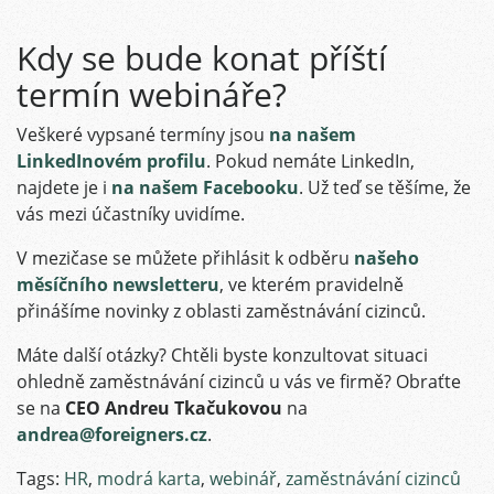
Kdy se bude konat příští
termín webináře?
Veškeré vypsané termíny jsou
na našem
LinkedInovém profilu
. Pokud nemáte LinkedIn,
najdete je i
na našem Facebooku
. Už teď se těšíme, že
vás mezi účastníky uvidíme.
V mezičase se můžete přihlásit k odběru
našeho
měsíčního newsletteru
, ve kterém pravidelně
přinášíme novinky z oblasti zaměstnávání cizinců.
Máte další otázky? Chtěli byste konzultovat situaci
ohledně zaměstnávání cizinců u vás ve firmě? Obraťte
se na
CEO Andreu Tkačukovou
na
andrea@foreigners.cz
.
Tags:
HR
,
modrá karta
,
webinář
,
zaměstnávání cizinců