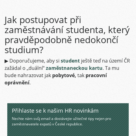
Jak postupovat při
zaměstnávání studenta, který
pravděpodobně nedokončí
studium?
▶ Doporučujeme, aby si
student
ještě teď na území ČR
zažádal o „duální“
zaměstnaneckou kartu
. Ta mu
bude nahrazovat jak
pobytové,
tak
pracovní
oprávnění
.
Přihlaste se k našim HR novinkám
Nechte nám svůj email a dostávejte užitečné tipy nejen pro
zaměstnavatele expatů v České republice.