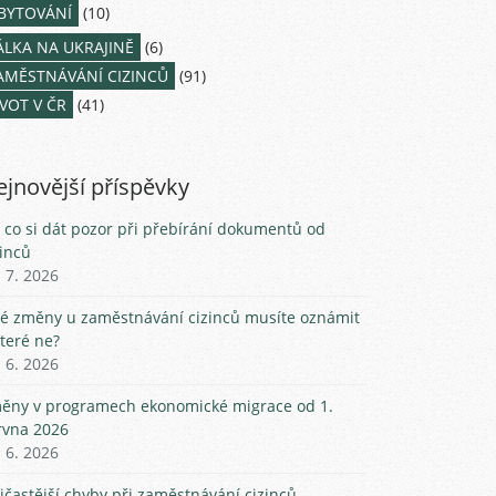
BYTOVÁNÍ
(10)
ÁLKA NA UKRAJINĚ
(6)
AMĚSTNÁVÁNÍ CIZINCŮ
(91)
IVOT V ČR
(41)
jnovější příspěvky
 co si dát pozor při přebírání dokumentů od
zinců
. 7. 2026
ké změny u zaměstnávání cizinců musíte oznámit
které ne?
. 6. 2026
ěny v programech ekonomické migrace od 1.
rvna 2026
. 6. 2026
jčastější chyby při zaměstnávání cizinců