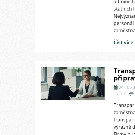
administr
státních 
Nejvýznam
personál 
zaměstna
Číst více
Transp
připra
24. 4. 2
cizinců
Transpar
zaměstna
transpar
výrazně 
Firmy bud