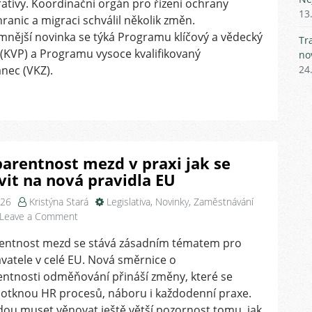
ekonomické
ativy. Koordinační orgán pro řízení ochrany
13
migrace
hranic a migraci schválil několik změn.
od
nější novinka se týká Programu klíčový a vědecký
Tr
1.
(KVP) a Programu vysoce kvalifikovaný
no
června
nec (VKZ).
24
2026
arentnost mezd v praxi jak se
vit na nová pravidla EU
026
Kristýna Stará
Legislativa
,
Novinky
,
Zaměstnávání
on
Leave a Comment
Transparentnost
entnost mezd se stává zásadním tématem pro
mezd
vatele v celé EU. Nová směrnice o
v
praxi
entnosti odměňování přináší změny, které se
jak
dotknou HR procesů, náboru i každodenní praxe.
se
ou muset věnovat ještě větší pozornost tomu, jak