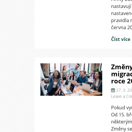
nastavuj
nastavené
pravidla 
června 2
Číst více
Změny
migrac
roce 2
27. 3. 2
Leave a C
Pokud vy
Od 15. b
některým
Změny se