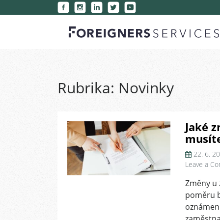
Rubrika:
Novinky
Jaké z
musíte
22. 6. 2
Leave a C
Změny u 
poměru b
oznámení
zaměstna