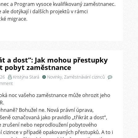
usnadní
nec a Program vysoce kvalifikovaný zaměstnanec.
zaměstnávání
 ale dotýkají i dalších projektů v rámci
cizinců
ké migrace.
v
roce
2026
át a dost“: Jak mohou přestupky
it pobyt zaměstnance
026
Kristýna Stará
Novinky
,
Zaměstnávání cizinců
on
omment
„Třikrát
voká noc vašeho zaměstnance může ohrozit jeho
a
R.
dost“:
Jak
ehnaně? Bohužel ne. Nová právní úprava,
mohou
eně označovaná jako pravidlo „třikrát a dost“,
přestupky
 zrušení nebo neprodloužení pobytového
ohrozit
 cizince v případě opakovaných přestupků. A to i
pobyt