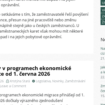
musíte
U
 oprávnění.
oznámit
V
a
e setkáváme s tím, že zaměstnavatelé řeší povýšení
Z
které
nce, přesun na jiné pracoviště nebo změnu
Ž
ne?
náplně stejně jako u českých zaměstnanců. U
 zaměstnaneckých karet však mohou mít některé
ad i na jejich pobytové oprávnění.
Ne
Na
ci
21
 v programech ekonomické
Ja
a 
e od 1. června 2026
22
026
Kristýna Stará
Legislativa
,
Novinky
,
Zaměstnávání
on
Leave a Comment
Zm
Změny
če
programech ekonomické migrace přinášejí od 1.
v
15
026 dočkaly výrazného zjednodušení
programech
Ne