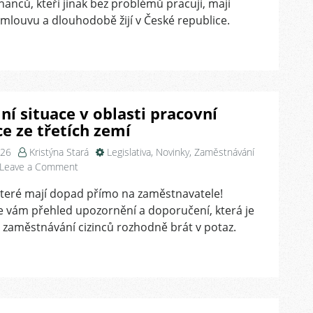
anců, kteří jinak bez problémů pracují, mají
zaměstnance
mlouvu a dlouhodobě žijí v České republice.
ní situace v oblasti pracovní
e ze třetích zemí
026
Kristýna Stará
Legislativa
,
Novinky
,
Zaměstnávání
on
Leave a Comment
Aktuální
teré mají dopad přímo na zaměstnavatele!
situace
e vám přehled upozornění a doporučení, která je
v
oblasti
 zaměstnávání cizinců rozhodně brát v potaz.
pracovní
migrace
ze
třetích
zemí