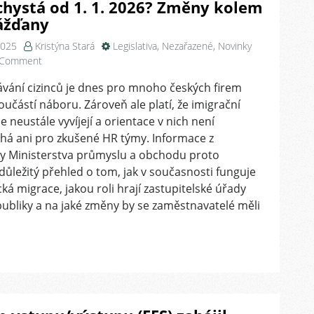
chystá od 1. 1. 2026? Změny kolem
ážďany
2025
Kristýna Stará
Legislativa
,
Nezařazené
,
Novinky
on
 Comment
Co
vání cizinců je dnes pro mnoho českých firem
se
učástí náboru. Zároveň ale platí, že imigrační
chystá
od
e neustále vyvíjejí a orientace v nich není
1.
há ani pro zkušené HR týmy. Informace z
1.
y Ministerstva průmyslu a obchodu proto
2026?
 důležitý přehled o tom, jak v současnosti funguje
Změny
á migrace, jakou roli hrají zastupitelské úřady
kolem
ubliky a na jaké změny by se zaměstnavatelé měli
GK
Drážďany