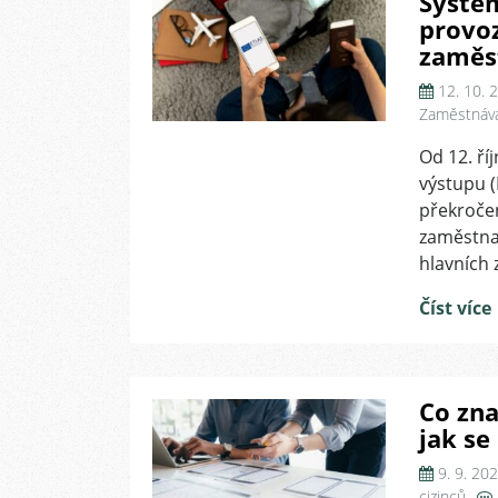
Systém
provo
zaměs
12. 10. 
Zaměstnává
Od 12. ří
výstupu (
překroče
zaměstnav
hlavních
Číst více
Co zna
jak s
9. 9. 20
cizinců