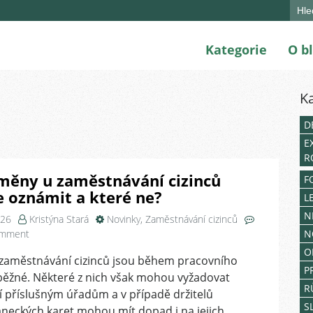
Sear
for:
Kategorie
O b
K
D
E
R
měny u zaměstnávání cizinců
F
 oznámit a které ne?
L
N
026
Kristýna Stará
Novinky
,
Zaměstnávání cizinců
on
omment
N
Jaké
O
zaměstnávání cizinců jsou během pracovního
změny
P
ěžné. Některé z nich však mohou vyžadovat
u
R
zaměstnávání
 příslušným úřadům a v případě držitelů
cizinců
S
neckých karet mohou mít dopad i na jejich