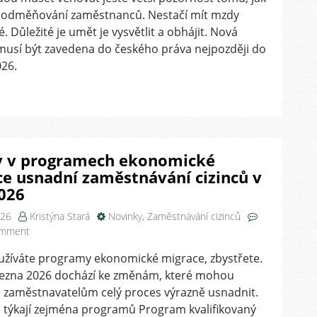
připravit
í odměňování zaměstnanců. Nestačí mít mzdy
na
. Důležité je umět je vysvětlit a obhájit. Nová
nová
musí být zavedena do českého práva nejpozději do
pravidla
026.
EU
 v programech ekonomické
e usnadní zaměstnávání cizinců v
026
026
Kristýna Stará
Novinky
,
Zaměstnávání cizinců
on
omment
Změny
užíváte programy ekonomické migrace, zbystřete.
v
řezna 2026 dochází ke změnám, které mohou
programech
ekonomické
 zaměstnavatelům celý proces výrazně usnadnit.
migrace
 týkají zejména programů Program kvalifikovaný