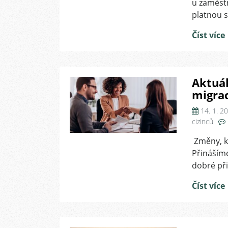
u zaměstn
platnou s
Číst více
Aktuál
migrac
14. 1. 2
cizinců
Změny, k
Přináším
dobré při
Číst více