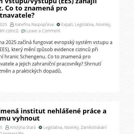
 vstupu/výstupu (EES) zahájil
z. Co to znamená pro
tnavatele?
2025
Kateřina Raspopčeva
Expati
,
Legislativa
,
Novinky
,
on
ní cizinců
Leave a Comment
Systém
jna 2025 začíná fungovat evropský systém vstupu a
vstupu/výstupu
EES), který mění způsob evidence cizinců při
(EES)
zahájil
ní hranic Schengenu. Co to znamená pro
provoz.
atele a jejich zahraniční pracovníky? Shrnutí
Co
 změn a praktických dopadů.
to
znamená
pro
zaměstnavatele?
mená institut nehlášené práce a
e mu vyhnout
25
Kristýna Stará
Legislativa
,
Novinky
,
Zaměstnávání
u
2 komentáře