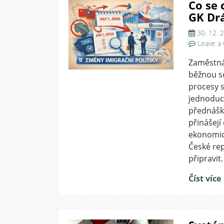
Co se 
GK Dr
30. 12. 
Leave a
Zaměstná
běžnou so
procesy s
jednoduc
přednášk
přinášejí
ekonomick
České rep
připravit.
Číst více