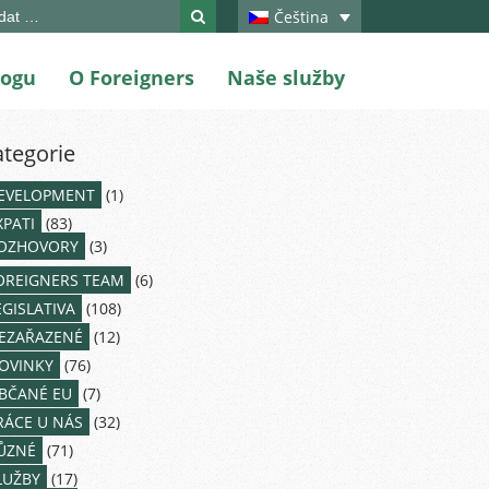
ch
Čeština
logu
O Foreigners
Naše služby
ategorie
EVELOPMENT
(1)
XPATI
(83)
OZHOVORY
(3)
OREIGNERS TEAM
(6)
EGISLATIVA
(108)
EZAŘAZENÉ
(12)
OVINKY
(76)
BČANÉ EU
(7)
RÁCE U NÁS
(32)
ŮZNÉ
(71)
LUŽBY
(17)