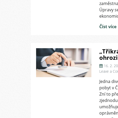
zaměstna
Úpravy se
ekonomic
Číst více
„Třikr
ohroz
16. 2. 2
Leave a C
Jedna di
pobyt v Č
Zní to př
zjednoduš
umožňuje
oprávnění