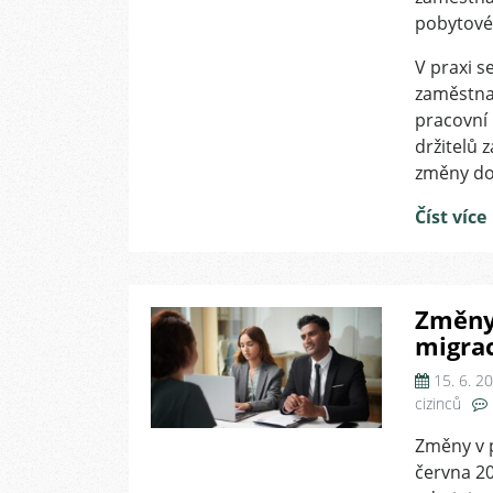
pobytové
V praxi s
zaměstna
pracovní 
držitelů
změny dop
Číst více
Změny
migrac
15. 6. 2
cizinců
Změny v 
června 2