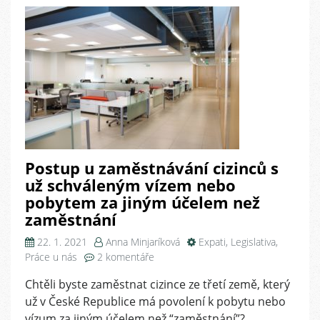
Postup u zaměstnávání cizinců s
už schváleným vízem nebo
pobytem za jiným účelem než
zaměstnání
22. 1. 2021
Anna Minjaríková
Expati
,
Legislativa
,
u
Práce u nás
2 komentáře
textu
Chtěli byste zaměstnat cizince ze třetí země, který
s
už v České Republice má povolení k pobytu nebo
názvem
Postup
vízum za jiným účelem než “zaměstnání”?