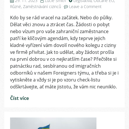
29. 11. 2023
Lucie Smith
Legislativa
,
Občané EU
,
on
Různé
,
Zaměstnávání cizinců
Leave a Comment
15
Kdo by se rád vracel na začátek. Nebo do půlky.
tipů,
Dělat věci znovu a ztrácet čas. Žádosti o pobyt
jak
bez
nebo vízum pro vaše zahraniční zaměstnance
zbytečného
patří ke klíčovým agendám, kdy teprve jejich
zdržování
kladné vyřízení vám dovolí nového kolegu z ciziny
uspět
ve firmě přivítat. Jak to udělat, aby žádost prošla
s
na první dobrou v co nejkratším čase? Přečtěte si
žádostí
patnáctku rad, sesbíranou od imigračních
o
odborníků v našem Foreigners týmu, a třeba si je i
pobyt
nebo
vytiskněte a vždy si je po vzoru check-listu
vízum
odškrtávejte, ať máte jistotu, že vám nic neuniklo.
Číst více