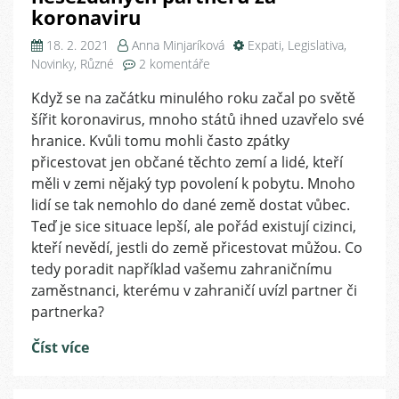
koronaviru
18. 2. 2021
Anna Minjaríková
Expati
,
Legislativa
,
u
Novinky
,
Různé
2 komentáře
textu
Když se na začátku minulého roku začal po světě
s
šířit koronavirus, mnoho států ihned uzavřelo své
názvem
Sweetheart
hranice. Kvůli tomu mohli často zpátky
Visa
přicestovat jen občané těchto zemí a lidé, kteří
aneb
měli v zemi nějaký typ povolení k pobytu. Mnoho
slučování
lidí se tak nemohlo do dané země dostat vůbec.
nesezdaných
Teď je sice situace lepší, ale pořád existují cizinci,
partnerů
kteří nevědí, jestli do země přicestovat můžou. Co
za
tedy poradit například vašemu zahraničnímu
koronaviru
zaměstnanci, kterému v zahraničí uvízl partner či
partnerka?
Číst více