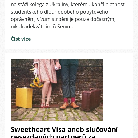
na stáži kolega z Ukrajiny, kterému končí platnost
a
studentského dlouhodobého pobytového
pobyty
na
oprávnění, vízum strpění je pouze dočasným,
vízum
nikoli adekvátním řešením.
strpění
není
Číst více
výhodné
a
může
se
vymstít
Sweetheart Visa aneb slučování
nesezdaných partnerů za