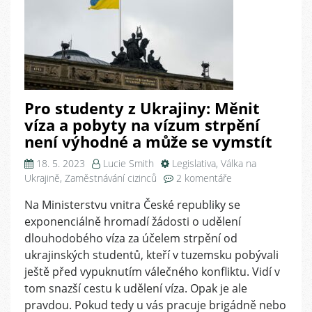
Pro studenty z Ukrajiny: Měnit
víza a pobyty na vízum strpění
není výhodné a může se vymstít
18. 5. 2023
Lucie Smith
Legislativa
,
Válka na
u
Ukrajině
,
Zaměstnávání cizinců
2 komentáře
textu
Na Ministerstvu vnitra České republiky se
s
exponenciálně hromadí žádosti o udělení
názvem
Pro
dlouhodobého víza za účelem strpění od
studenty
ukrajinských studentů, kteří v tuzemsku pobývali
z
ještě před vypuknutím válečného konfliktu. Vidí v
Ukrajiny:
tom snazší cestu k udělení víza. Opak je ale
Měnit
pravdou. Pokud tedy u vás pracuje brigádně nebo
víza