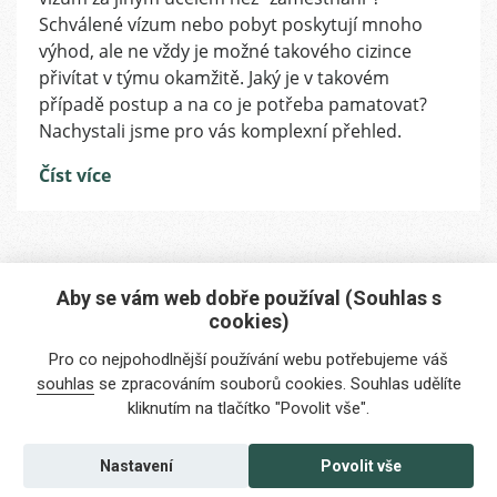
u
Schválené vízum nebo pobyt poskytují mnoho
zaměstnávání
výhod, ale ne vždy je možné takového cizince
cizinců
přivítat v týmu okamžitě. Jaký je v takovém
s
případě postup a na co je potřeba pamatovat?
už
Nachystali jsme pro vás komplexní přehled.
schváleným
vízem
Číst více
nebo
pobytem
za
jiným
účelem
než
Aby se vám web dobře používal (Souhlas s
zaměstnání
cookies)
Máte zájem o naše služby?
Pro co nejpohodlnější používání webu potřebujeme váš
Potřebujete poradit?
souhlas
se zpracováním souborů cookies. Souhlas udělíte
kliknutím na tlačítko "Povolit vše".
info@foreigners.cz
+420 211 221 492
Nastavení
Povolit vše