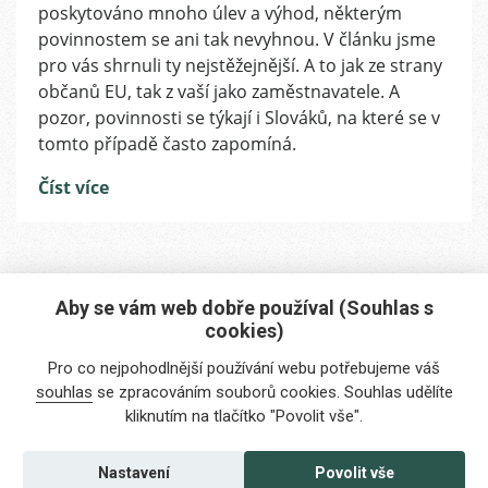
občanů
poskytováno mnoho úlev a výhod, některým
EU
povinnostem se ani tak nevyhnou. V článku jsme
žijících
pro vás shrnuli ty nejstěžejnější. A to jak ze strany
v
občanů EU, tak z vaší jako zaměstnavatele. A
Česku
pozor, povinnosti se týkají i Slováků, na které se v
tomto případě často zapomíná.
Číst více
Aby se vám web dobře používal (Souhlas s
cookies)
Máte zájem o naše služby?
Pro co nejpohodlnější používání webu potřebujeme váš
Potřebujete poradit?
souhlas
se zpracováním souborů cookies. Souhlas udělíte
kliknutím na tlačítko "Povolit vše".
info@foreigners.cz
+420 211 221 492
Nastavení
Povolit vše