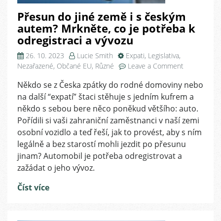
Přesun do jiné země i s českým
autem? Mrkněte, co je potřeba k
odregistraci a vývozu
26. 10. 2023
Lucie Smith
Expati
,
Legislativa
,
on
Nezařazené
,
Občané EU
,
Různé
Leave a Comment
Přesun
Někdo se z Česka zpátky do rodné domoviny nebo
do
na další “expatí” štaci stěhuje s jedním kufrem a
jiné
země
někdo s sebou bere něco poněkud většího: auto.
i
Pořídili si vaši zahraniční zaměstnanci v naší zemi
s
osobní vozidlo a teď řeší, jak to provést, aby s ním
českým
legálně a bez starostí mohli jezdit po přesunu
autem?
jinam? Automobil je potřeba odregistrovat a
Mrkněte,
zažádat o jeho vývoz.
co
je
Číst více
potřeba
k
odregistraci
a