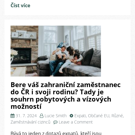
Číst více
Bere váš zahraniční zaměstnanec
do ČR i svoji rodinu? Tady je
souhrn pobytových a vízových
možností
31. 7. 2024
Lucie Smith
Expati
,
Občané EU
,
Různé
,
on
Zaměstnávání cizinců
Leave a Comment
Bere
Bývá to jeden z dotazů expatů, kteří jsou
váš