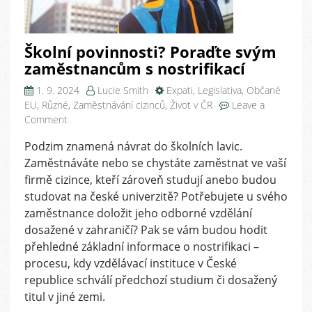
Školní povinnosti? Poraďte svým
zaměstnancům s nostrifikací
1. 9. 2024
Lucie Smith
Expati
,
Legislativa
,
Občané
EU
,
Různé
,
Zaměstnávání cizinců
,
Život v ČR
Leave a
on
Comment
Školní
Podzim znamená návrat do školních lavic.
povinnosti?
Zaměstnáváte nebo se chystáte zaměstnat ve vaší
Poraďte
svým
firmě cizince, kteří zároveň studují anebo budou
zaměstnancům
studovat na české univerzitě? Potřebujete u svého
s
zaměstnance doložit jeho odborné vzdělání
nostrifikací
dosažené v zahraničí? Pak se vám budou hodit
přehledné základní informace o nostrifikaci –
procesu, kdy vzdělávací instituce v České
republice schválí předchozí studium či dosažený
titul v jiné zemi.