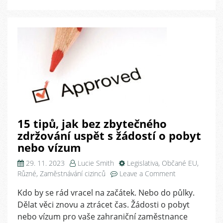
15 tipů, jak bez zbytečného
zdržování uspět s žádostí o pobyt
nebo vízum
29. 11. 2023
Lucie Smith
Legislativa
,
Občané EU
,
on
Různé
,
Zaměstnávání cizinců
Leave a Comment
15
Kdo by se rád vracel na začátek. Nebo do půlky.
tipů,
Dělat věci znovu a ztrácet čas. Žádosti o pobyt
jak
bez
nebo vízum pro vaše zahraniční zaměstnance