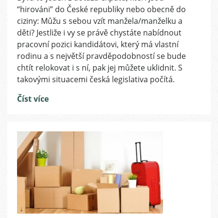
“hirováni” do České republiky nebo obecně do
zahraniční
zaměstnanec
ciziny: Můžu s sebou vzít manžela/manželku a
do
děti? Jestliže i vy se právě chystáte nabídnout
ČR
pracovní pozici kandidátovi, který má vlastní
i
rodinu a s největší pravděpodobností se bude
svoji
chtít relokovat i s ní, pak jej můžete uklidnit. S
rodinu?
takovými situacemi česká legislativa počítá.
Tady
je
Číst více
souhrn
pobytových
a
vízových
možností