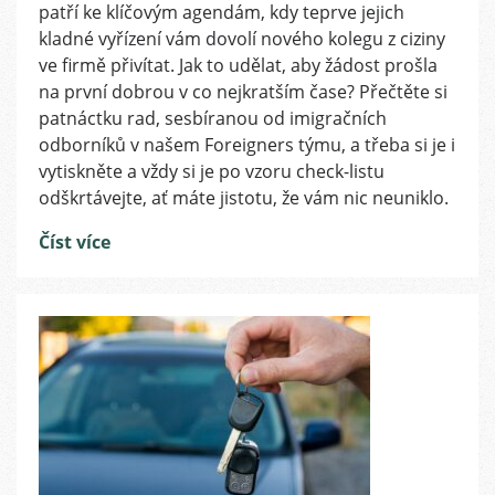
zbytečného
patří ke klíčovým agendám, kdy teprve jejich
zdržování
kladné vyřízení vám dovolí nového kolegu z ciziny
uspět
ve firmě přivítat. Jak to udělat, aby žádost prošla
s
na první dobrou v co nejkratším čase? Přečtěte si
žádostí
patnáctku rad, sesbíranou od imigračních
o
odborníků v našem Foreigners týmu, a třeba si je i
pobyt
nebo
vytiskněte a vždy si je po vzoru check-listu
vízum
odškrtávejte, ať máte jistotu, že vám nic neuniklo.
Číst více