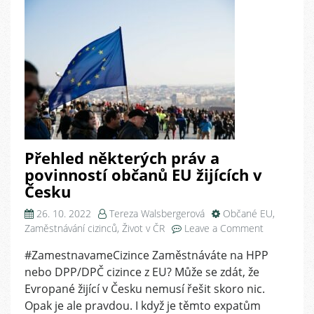
vývozu
Přehled některých práv a
povinností občanů EU žijících v
Česku
26. 10. 2022
Tereza Walsbergerová
Občané EU
,
on
Zaměstnávání cizinců
,
Život v ČR
Leave a Comment
Přehled
#ZamestnavameCizince Zaměstnáváte na HPP
některých
nebo DPP/DPČ cizince z EU? Může se zdát, že
práv
a
Evropané žijící v Česku nemusí řešit skoro nic.
povinností
Opak je ale pravdou. I když je těmto expatům