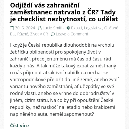
Odjíždí vás zahraniční
zaměstnanec natrvalo z ČR? Tady
je checklist nezbytností, co udělat
30. 5. 2024
Lucie Smith
Expati
,
Legislativa
,
Občané
on
EU
,
Různé
,
Život v ČR
Leave a Comment
Odjíždí
I když je Česká republika dlouhodobě na vrcholu
vás
žebříčku oblíbenosti pro spokojený život v
zahraniční
zaměstnanec
zahraničí, přece jen změnu má čas od času rád
natrvalo
každý z nás. A tak může takový expat zaměstnaný
z
u nás přijmout atraktivní nabídku a nechat se
ČR?
vnitropodnikově přeložit do jiné země, anebo zvolí
Tady
variantu nového zaměstnání, ať už zpátky ve své
je
rodné vlasti, anebo se vrhne do dobrodružství v
checklist
jiném, cizím státu. Na co by při opouštění České
nezbytností,
co
republiky, než naskočí na letadlo nebo krabicemi
udělat
naplněného auta, neměl zapomenout?
Číst více