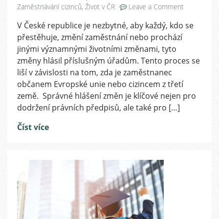
on
Zaměstnávání cizinců
,
Život v ČR
Leave a Comment
Povinnosti
V České republice je nezbytné, aby každý, kdo se
hlášení
přestěhuje, změní zaměstnání nebo prochází
životních
změn:
jinými významnými životními změnami, tyto
Co
změny hlásil příslušným úřadům. Tento proces se
musí
liší v závislosti na tom, zda je zaměstnanec
vaši
občanem Evropské unie nebo cizincem z třetí
zaměstnanc
země. Správné hlášení změn je klíčové nejen pro
nahlásit
dodržení právních předpisů, ale také pro […]
českým
úřadům?
Číst více