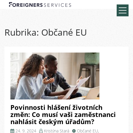
Rubrika:
Občané EU
Povinnosti hlášení životních
změn: Co musí vaši zaměstnanci
nahlásit českým úřadům?
24. 9. 2024
Kristýna Stará
Občané EU
,