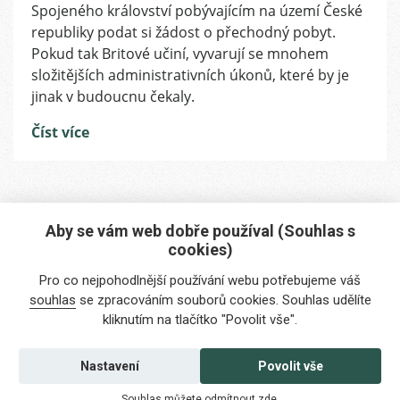
Britům
Spojeného království pobývajícím na území České
žijícím
republiky podat si žádost o přechodný pobyt.
v
Pokud tak Britové učiní, vyvarují se mnohem
Česku
složitějších administrativních úkonů, které by je
vyřídit
jinak v budoucnu čekaly.
si
povolení
Číst více
k
přechodnému
pobytu
Aby se vám web dobře používal (Souhlas s
cookies)
Máte zájem o naše služby?
Pro co nejpohodlnější používání webu potřebujeme váš
Potřebujete poradit?
souhlas
se zpracováním souborů cookies. Souhlas udělíte
kliknutím na tlačítko "Povolit vše".
info@foreigners.cz
+420 211 221 492
Nastavení
Povolit vše
Kontaktujte nás
Souhlas můžete odmítnout
zde
.