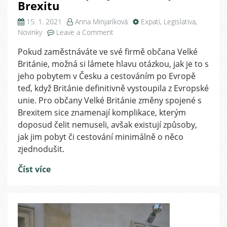
Brexitu
15. 1. 2021
Anna Minjaríková
Expati
,
Legislativa
,
on
Novinky
Leave a Comment
Cestování
Pokud zaměstnáváte ve své firmě občana Velké
a
Británie, možná si lámete hlavu otázkou, jak je to s
pobyt
v
jeho pobytem v Česku a cestováním po Evropě
Česku
teď, když Británie definitivně vystoupila z Evropské
po
unie. Pro občany Velké Británie změny spojené s
Brexitu
Brexitem sice znamenají komplikace, kterým
doposud čelit nemuseli, avšak existují způsoby,
jak jim pobyt či cestování minimálně o něco
zjednodušit.
Číst více