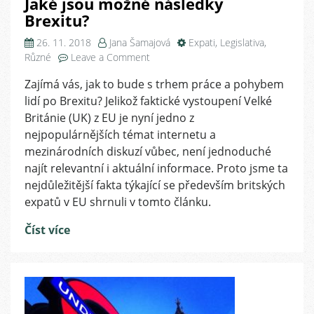
Jaké jsou možné následky
Brexitu?
26. 11. 2018
Jana Šamajová
Expati
,
Legislativa
,
on
Různé
Leave a Comment
Jaké
Zajímá vás, jak to bude s trhem práce a pohybem
jsou
lidí po Brexitu? Jelikož faktické vystoupení Velké
možné
následky
Británie (UK) z EU je nyní jedno z
Brexitu?
nejpopulárnějších témat internetu a
mezinárodních diskuzí vůbec, není jednoduché
najít relevantní i aktuální informace. Proto jsme ta
nejdůležitější fakta týkající se především britských
expatů v EU shrnuli v tomto článku.
Číst více