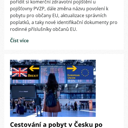
pořídit si komerční zdravotní pojištění u
území
pojišťovny PVZP, dále změna názvu povolení k
ČR
pobytu pro občany EU, aktualizace správních
s
platností
poplatků, a taky nové identifikační dokumenty pro
od
rodinné příslušníky občanů EU.
srpna
2021
Číst více
Cestování a pobyt v Česku po