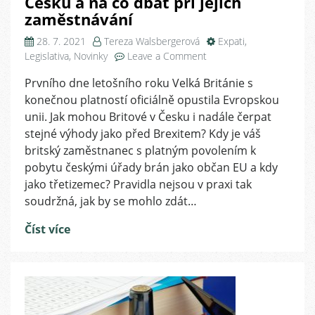
Česku a na co dbát při jejich
zaměstnávání
28. 7. 2021
Tereza Walsbergerová
Expati
,
on
Legislativa
,
Novinky
Leave a Comment
7
Prvního dne letošního roku Velká Británie s
měsíců
konečnou platností oficiálně opustila Evropskou
po
Brexitu:
unii. Jak mohou Britové v Česku i nadále čerpat
Jak
stejné výhody jako před Brexitem? Kdy je váš
se
britský zaměstnanec s platným povolením k
Britům
pobytu českými úřady brán jako občan EU a kdy
(ne)zkomplikoval
jako třetizemec? Pravidla nejsou v praxi tak
život
soudržná, jak by se mohlo zdát…
v
Česku
Číst více
a
na
co
dbát
při
jejich