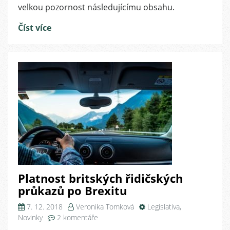
velkou pozornost následujícímu obsahu.
Číst více
Platnost britských řidičských
průkazů po Brexitu
7. 12. 2018
Veronika Tomková
Legislativa
,
u
Novinky
2 komentáře
textu