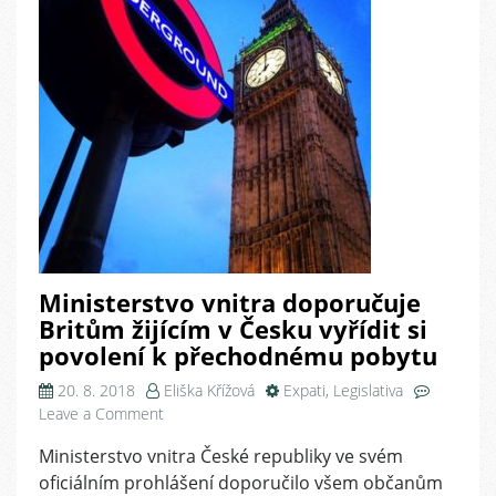
Ministerstvo vnitra doporučuje
Britům žijícím v Česku vyřídit si
povolení k přechodnému pobytu
20. 8. 2018
Eliška Křížová
Expati
,
Legislativa
on
Leave a Comment
Ministerstvo
Ministerstvo vnitra České republiky ve svém
vnitra
oficiálním prohlášení doporučilo všem občanům
doporučuje