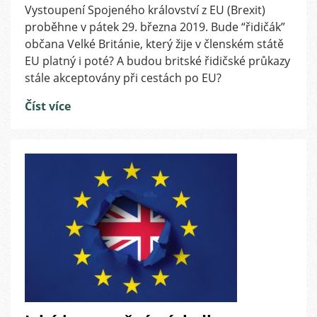
Vystoupení Spojeného království z EU (Brexit)
s
proběhne v pátek 29. března 2019. Bude “řidičák”
názvem
Platnost
občana Velké Británie, který žije v členském státě
britských
EU platný i poté? A budou britské řidičské průkazy
řidičských
stále akceptovány při cestách po EU?
průkazů
po
Číst více
Brexitu