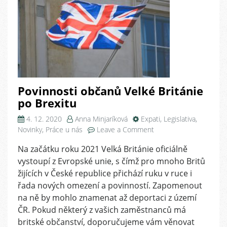
Povinnosti občanů Velké Británie
po Brexitu
4. 12. 2020
Anna Minjaríková
Expati
,
Legislativa
,
on
Novinky
,
Práce u nás
Leave a Comment
Povinnosti
Na začátku roku 2021 Velká Británie oficiálně
občanů
vystoupí z Evropské unie, s čímž pro mnoho Britů
Velké
Británie
žijících v České republice přichází ruku v ruce i
po
řada nových omezení a povinností. Zapomenout
Brexitu
na ně by mohlo znamenat až deportaci z území
ČR. Pokud některý z vašich zaměstnanců má
britské občanství, doporučujeme vám věnovat