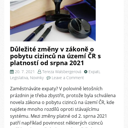
zaměstnávání
Důležité změny v zákoně o
pobytu cizinců na území ČR s
platností od srpna 2021
20. 7. 2021
Tereza Walsbergerová
Expati
,
on
Legislativa
,
Novinky
Leave a Comment
Důležité
Zaměstnáváte expaty? V polovině letošních
změny
prázdnin je třeba zbystřit, protože byla schválena
v
zákoně
novela zákona o pobytu cizinců na území ČR, kde
o
najdete mnoho rozdílů oproti stávajícímu
pobytu
systému. Mezi změny platné od 2. sprna 2021
cizinců
patří například povinnost některých cizinců
na