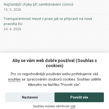
Nejčastější chyby při zaměstnávání cizinců
13. 5. 2026
Transparentnost mezd v praxi jak se připravit na nová
pravidla EU
24. 4. 2026
Aby se vám web dobře používal (Souhlas s
cookies)
Máte zájem o naše služby?
Pro co nejpohodlnější používání webu potřebujeme váš
Potřebujete poradit?
souhlas
se zpracováním souborů cookies. Souhlas udělíte
kliknutím na tlačítko "Povolit vše".
info@foreigners.cz
+420 211 221 492
Nastavení
Povolit vše
Kontaktujte nás
Souhlas můžete odmítnout
zde
.