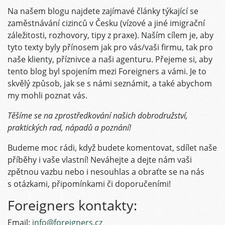
Na našem blogu najdete zajímavé články týkající se
zaměstnávání cizinců v Česku (vízové a jiné imigrační
záležitosti, rozhovory, tipy z praxe). Naším cílem je, aby
tyto texty byly přínosem jak pro vás/vaši firmu, tak pro
naše klienty, příznivce a naši agenturu. Přejeme si, aby
tento blog byl spojením mezi Foreigners a vámi. Je to
skvělý způsob, jak se s námi seznámit, a také abychom
my mohli poznat vás.
Těšíme se na zprostředkování našich dobrodružství,
praktických rad, nápadů a poznání!
Budeme moc rádi, když budete komentovat, sdílet naše
příběhy i vaše vlastní! Neváhejte a dejte nám vaši
zpětnou vazbu nebo i nesouhlas a obraťte se na nás
s otázkami, připomínkami či doporučeními!
Foreigners kontakty:
Email:
info@foreigners.cz