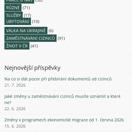
RŮZNÉ
(71)
SLUŽBY
(17)
UBYTOVÁNÍ
(10)
VÁLKA NA UKRAJINĚ
(6)
ZAMĚSTNÁVÁNÍ CIZINCŮ
(91)
ŽIVOT V ČR
(41)
Nejnovější příspěvky
Na co si dát pozor při přebírání dokumentů od cizinců
21. 7. 2026
Jaké změny u zaměstnávání cizinců musíte oznámit a které
ne?
22. 6. 2026
Změny v programech ekonomické migrace od 1. června 2026
15. 6. 2026