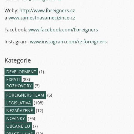
Weby:
http://www.foreigners.cz
a
www.zamestnavamecizince.cz
Facebook:
www.facebook.com/Foreigners
Instagram:
www.instagram.com/cz.foreigners
Kategorie
DEVELOPMENT
(1)
EXPATI
(83)
ROZHOVORY
(3)
FOREIGNERS TEAM
(6)
LEGISLATIVA
(108)
NEZAŘAZENÉ
(12)
NOVINKY
(76)
OBČANÉ EU
(7)
PRÁCE U NÁS
(32)