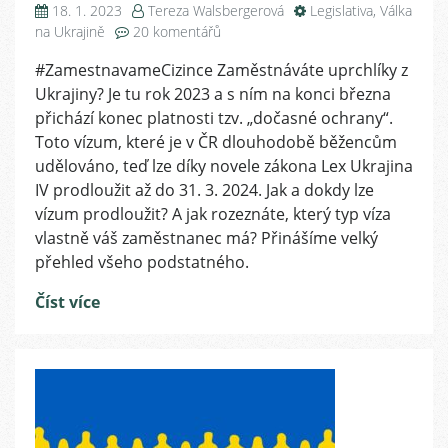
18. 1. 2023
Tereza Walsbergerová
Legislativa
,
Válka
u
na Ukrajině
20 komentářů
textu
#ZamestnavameCizince Zaměstnáváte uprchlíky z
s
Ukrajiny? Je tu rok 2023 a s ním na konci března
názvem
Dočasná
přichází konec platnosti tzv. „dočasné ochrany“.
ochrana,
Toto vízum, které je v ČR dlouhodobě běžencům
vízum
udělováno, teď lze díky novele zákona Lex Ukrajina
strpění
IV prodloužit až do 31. 3. 2024. Jak a dokdy lze
a
vízum prodloužit? A jak rozeznáte, který typ víza
jejich
vlastně váš zaměstnanec má? Přinášíme velký
prodloužení
přehled všeho podstatného.
–
velký
Číst více
přehled