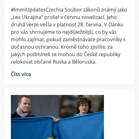
Dočasná
#ImmiUpdatesCzechia Soubor zákonů známý jako
ochrana,
„Lex Ukrajina“ prošel v červnu novelizací. Jeho
Rusko
a
druhá verze vešla v platnost 28. června. V článku
Bělorusko:
pro vás shrnujeme to nejdůležitější, co by vás
změny
mohlo zajímat, pokud zaměstnáváte pracovníky s
v
dočasnou ochranou. Kromě toho zjistíte, za
souboru
jakých podmínek se mohou do České republiky
zákonů
relokovat občané Ruska a Běloruska.
„Lex
Ukrajina“
Číst více