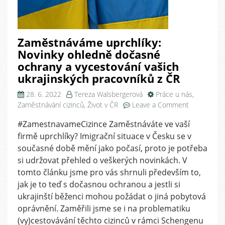
Zaměstnáváme uprchlíky:
Novinky ohledně dočasné
ochrany a vycestování vašich
ukrajinských pracovníků z ČR
28. 6. 2022
Tereza Walsbergerová
Práce u nás
,
on
Zaměstnávání cizinců
,
Život v ČR
Leave a Comment
Zaměstnáv
#ZamestnavameCizince Zaměstnáváte ve vaší
uprchlíky:
firmě uprchlíky? Imigrační situace v Česku se v
Novinky
ohledně
současné době mění jako počasí, proto je potřeba
dočasné
si udržovat přehled o veškerých novinkách. V
ochrany
tomto článku jsme pro vás shrnuli především to,
a
jak je to teď s dočasnou ochranou a jestli si
vycestování
ukrajinští běženci mohou požádat o jiná pobytová
vašich
oprávnění. Zaměřili jsme se i na problematiku
ukrajinskýc
(vy)cestovávání těchto cizinců v rámci Schengenu
pracovníků