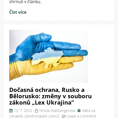
shrnuli v článku.
ochrany
do
Číst více
31.
3.
2024
Dočasná ochrana, Rusko a
Bělorusko: změny v souboru
zákonů „Lex Ukrajina“
13. 7. 2022
Tereza Walsbergerová
Válka na
on
Ukrajině
,
Zaměstnávání cizinců
Leave a Comment