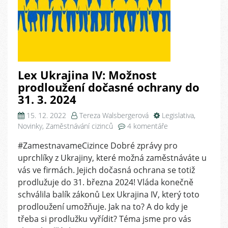
Lex Ukrajina IV: Možnost
prodloužení dočasné ochrany do
31. 3. 2024
15. 12. 2022
Tereza Walsbergerová
Legislativa
,
u
Novinky
,
Zaměstnávání cizinců
4 komentáře
textu
#ZamestnavameCizince Dobré zprávy pro
s
uprchlíky z Ukrajiny, které možná zaměstnáváte u
názvem
Lex
vás ve firmách. Jejich dočasná ochrana se totiž
Ukrajina
prodlužuje do 31. března 2024! Vláda konečně
IV:
schválila balík zákonů Lex Ukrajina IV, který toto
Možnost
prodloužení umožňuje. Jak na to? A do kdy je
prodloužení
třeba si prodlužku vyřídit? Téma jsme pro vás
dočasné