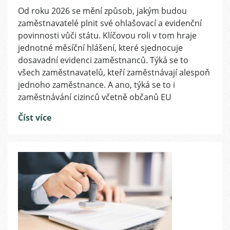
Zaměstnávání
Od roku 2026 se mění způsob, jakým budou
cizinců
zaměstnavatelé plnit své ohlašovací a evidenční
a
JMHZ
povinnosti vůči státu. Klíčovou roli v tom hraje
jak
jednotné měsíční hlášení, které sjednocuje
se
dosavadní evidenci zaměstnanců. Týká se to
mění
všech zaměstnavatelů, kteří zaměstnávají alespoň
hlášení
jednoho zaměstnance. A ano, týká se to i
nástupů
zaměstnávání cizinců včetně občanů EU
a
evidence
Číst více
zaměstnanců