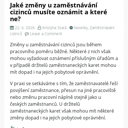
Jaké změny u zaměstnávání
cizinců musíte oznámit a které
ne?
22. 6. 2026
Kristýna Stará
Novinky
,
Zaměstnávání
on
cizinců
Leave a Comment
Jaké
Změny u zaměstnávání cizinců jsou během
změny
pracovního poměru běžné. Některé z nich však
u
zaměstnávání
mohou vyžadovat oznámení příslušným úřadům a
cizinců
v případě držitelů zaměstnaneckých karet mohou
musíte
mít dopad i na jejich pobytové oprávnění.
oznámit
a
V praxi se setkáváme s tím, že zaměstnavatelé řeší
které
povýšení zaměstnance, přesun na jiné pracoviště
ne?
nebo změnu pracovní náplně stejně jako u
českých zaměstnanců. U držitelů
zaměstnaneckých karet však mohou mít některé
změny dopad i na jejich pobytové oprávnění.