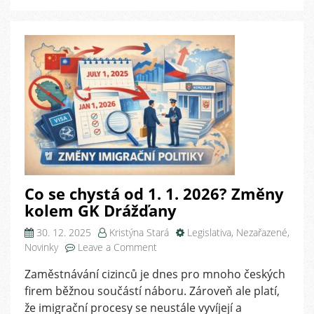
zemí
Co se chystá od 1. 1. 2026? Změny
kolem GK Drážďany
30. 12. 2025
Kristýna Stará
Legislativa
,
Nezařazené
,
on
Novinky
Leave a Comment
Co
Zaměstnávání cizinců je dnes pro mnoho českých
se
firem běžnou součástí náboru. Zároveň ale platí,
chystá
od
že imigrační procesy se neustále vyvíjejí a