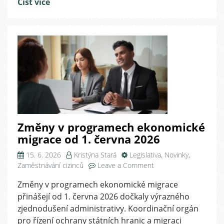
Číst více
Změny v programech ekonomické
migrace od 1. června 2026
15. 6. 2026
Kristýna Stará
Legislativa
,
Novinky
,
on
Zaměstnávání cizinců
Leave a Comment
Změny
Změny v programech ekonomické migrace
v
přinášejí od 1. června 2026 dočkaly výrazného
programech
ekonomické
zjednodušení administrativy. Koordinační orgán
migrace
pro řízení ochrany státních hranic a migraci