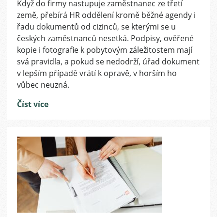
Když do firmy nastupuje zaměstnanec ze třetí
co
země, přebírá HR oddělení kromě běžné agendy i
si
dát
řadu dokumentů od cizinců, se kterými se u
pozor
českých zaměstnanců nesetká. Podpisy, ověřené
při
kopie i fotografie k pobytovým záležitostem mají
přebírání
svá pravidla, a pokud se nedodrží, úřad dokument
dokumentů
v lepším případě vrátí k opravě, v horším ho
od
vůbec neuzná.
cizinců
Číst více