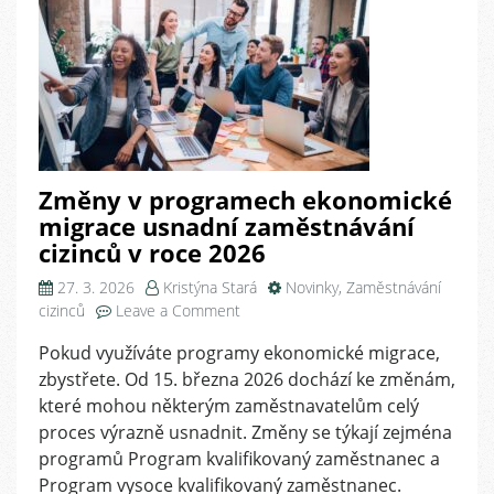
Změny v programech ekonomické
migrace usnadní zaměstnávání
cizinců v roce 2026
27. 3. 2026
Kristýna Stará
Novinky
,
Zaměstnávání
on
cizinců
Leave a Comment
Změny
Pokud využíváte programy ekonomické migrace,
v
zbystřete. Od 15. března 2026 dochází ke změnám,
programech
ekonomické
které mohou některým zaměstnavatelům celý
migrace
proces výrazně usnadnit. Změny se týkají zejména
usnadní
programů Program kvalifikovaný zaměstnanec a
zaměstnávání
Program vysoce kvalifikovaný zaměstnanec.