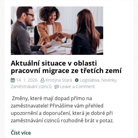
Aktuální situace v oblasti
pracovní migrace ze třetích zemí
14. 1. 2026
Kristýna Stará
Legislativa
,
Novinky
,
on
Zaměstnávání cizinců
Leave a Comment
Aktuální
Změny, které mají dopad přímo na
situace
zaměstnavatele! Přinášíme vám přehled
v
oblasti
upozornění a doporučení, která je dobré při
pracovní
zaměstnávání cizinců rozhodně brát v potaz.
migrace
ze
Číst více
třetích