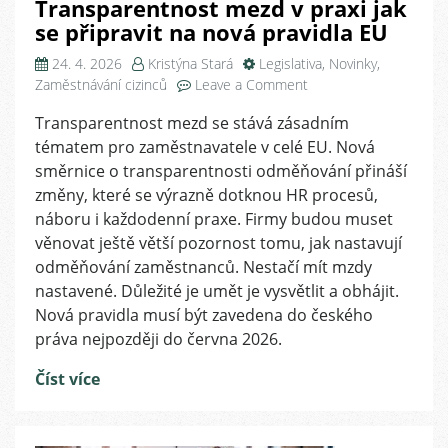
Transparentnost mezd v praxi jak
se připravit na nová pravidla EU
24. 4. 2026
Kristýna Stará
Legislativa
,
Novinky
,
on
Zaměstnávání cizinců
Leave a Comment
Transparentnost
Transparentnost mezd se stává zásadním
mezd
tématem pro zaměstnavatele v celé EU. Nová
v
praxi
směrnice o transparentnosti odměňování přináší
jak
změny, které se výrazně dotknou HR procesů,
se
náboru i každodenní praxe. Firmy budou muset
připravit
věnovat ještě větší pozornost tomu, jak nastavují
na
odměňování zaměstnanců. Nestačí mít mzdy
nová
nastavené. Důležité je umět je vysvětlit a obhájit.
pravidla
Nová pravidla musí být zavedena do českého
EU
práva nejpozději do června 2026.
Číst více