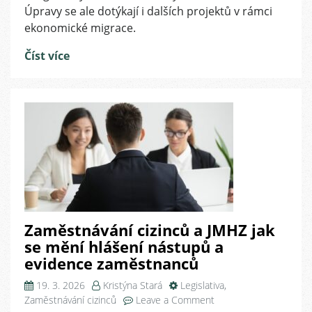
cizinců
Úpravy se ale dotýkají i dalších projektů v rámci
v
ekonomické migrace.
roce
2026
Číst více
Zaměstnávání cizinců a JMHZ jak
se mění hlášení nástupů a
evidence zaměstnanců
19. 3. 2026
Kristýna Stará
Legislativa
,
on
Zaměstnávání cizinců
Leave a Comment