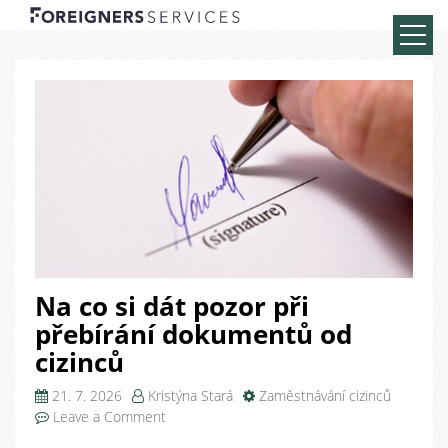
Na co si dát pozor při
přebírání dokumentů od
cizinců
21. 7. 2026
Kristýna Stará
Zaměstnávání cizinců
on
Leave a Comment
Na