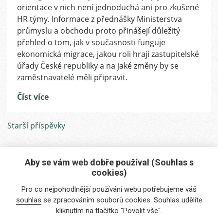
1.
orientace v nich není jednoduchá ani pro zkušené
1.
HR týmy. Informace z přednášky Ministerstva
2026?
průmyslu a obchodu proto přinášejí důležitý
Změny
přehled o tom, jak v současnosti funguje
kolem
ekonomická migrace, jakou roli hrají zastupitelské
GK
úřady České republiky a na jaké změny by se
Drážďany
zaměstnavatelé měli připravit.
Číst více
Navigace
Starší příspěvky
pro
příspěvky
Aby se vám web dobře používal (Souhlas s
cookies)
Máte zájem o naše služby?
Pro co nejpohodlnější používání webu potřebujeme váš
Potřebujete poradit?
souhlas
se zpracováním souborů cookies. Souhlas udělíte
kliknutím na tlačítko "Povolit vše".
info@foreigners.cz