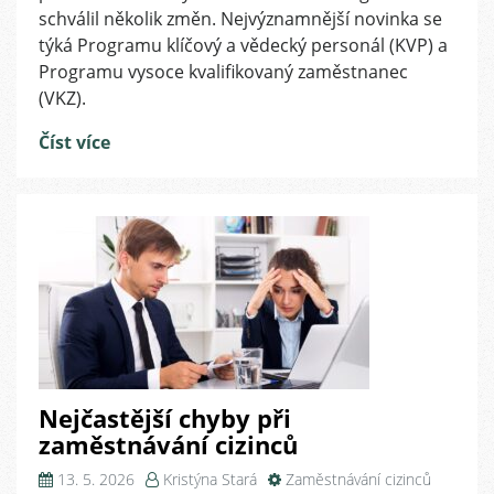
od
schválil několik změn. Nejvýznamnější novinka se
1.
týká Programu klíčový a vědecký personál (KVP) a
června
Programu vysoce kvalifikovaný zaměstnanec
2026
(VKZ).
Číst více
Nejčastější chyby při
zaměstnávání cizinců
13. 5. 2026
Kristýna Stará
Zaměstnávání cizinců