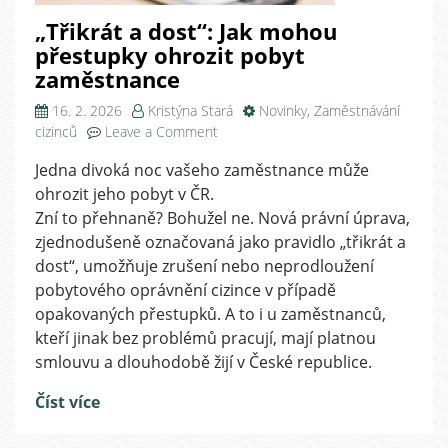
„Třikrát a dost“: Jak mohou
přestupky ohrozit pobyt
zaměstnance
16. 2. 2026
Kristýna Stará
Novinky
,
Zaměstnávání
on
cizinců
Leave a Comment
„Třikrát
Jedna divoká noc vašeho zaměstnance může
a
ohrozit jeho pobyt v ČR.
dost“:
Jak
Zní to přehnaně? Bohužel ne. Nová právní úprava,
mohou
zjednodušeně označovaná jako pravidlo „třikrát a
přestupky
dost“, umožňuje zrušení nebo neprodloužení
ohrozit
pobytového oprávnění cizince v případě
pobyt
opakovaných přestupků. A to i u zaměstnanců,
zaměstnance
kteří jinak bez problémů pracují, mají platnou
smlouvu a dlouhodobě žijí v České republice.
Číst více