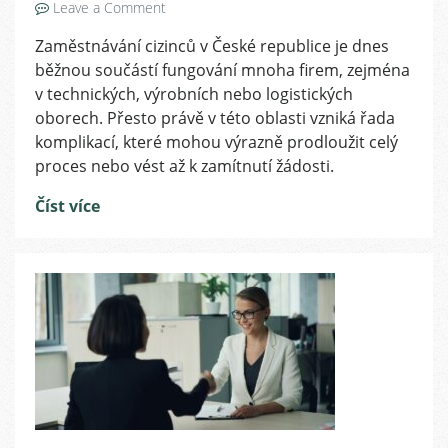
on
Leave a Comment
Nejčastější
Zaměstnávání cizinců v České republice je dnes
chyby
běžnou součástí fungování mnoha firem, zejména
při
zaměstnávání
v technických, výrobních nebo logistických
cizinců
oborech. Přesto právě v této oblasti vzniká řada
komplikací, které mohou výrazně prodloužit celý
proces nebo vést až k zamítnutí žádosti.
Číst více