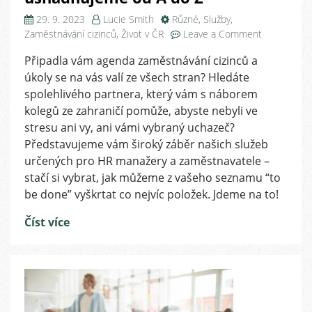
29. 9. 2023
Lucie Smith
Různé
,
Služby
,
on
Zaměstnávání cizinců
,
Život v ČR
Leave a Comment
Razítko
Připadla vám agenda zaměstnávání cizinců a
v
úkoly se na vás valí ze všech stran? Hledáte
pase,
klíče
spolehlivého partnera, který vám s náborem
od
kolegů ze zahraničí pomůže, abyste nebyli ve
bytu
stresu ani vy, ani vámi vybraný uchazeč?
i
Představujeme vám široký záběr našich služeb
společensk
určených pro HR manažery a zaměstnavatele –
akce.
stačí si vybrat, jak můžeme z vašeho seznamu “to
Nábor
be done” vyškrtat co nejvíc položek. Jdeme na to!
zahraničníc
zaměstnan
Číst více
usnadňuje
od
A
do
Z