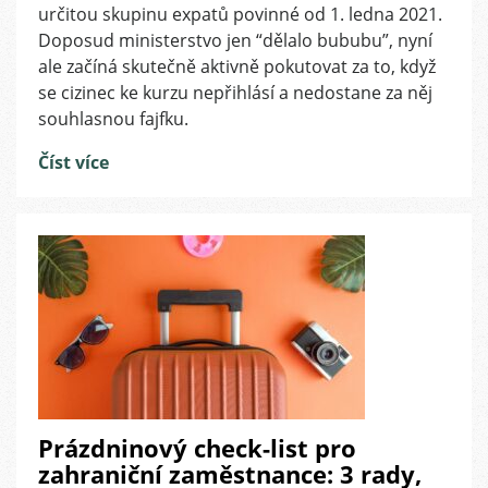
kurzů
určitou skupinu expatů povinné od 1. ledna 2021.
u
Doposud ministerstvo jen “dělalo bububu”, nyní
cizinců
ale začíná skutečně aktivně pokutovat za to, když
v
se cizinec ke kurzu nepřihlásí a nedostane za něj
Česku.
Obcházení
souhlasnou fajfku.
zákona
Číst více
může
vyjít
až
na
10
000
korun
Prázdninový check-list pro
zahraniční zaměstnance: 3 rady,