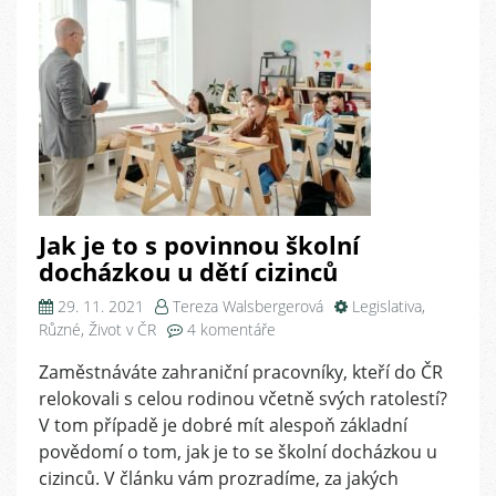
Jak je to s povinnou školní
docházkou u dětí cizinců
29. 11. 2021
Tereza Walsbergerová
Legislativa
,
u
Různé
,
Život v ČR
4 komentáře
textu
Zaměstnáváte zahraniční pracovníky, kteří do ČR
s
relokovali s celou rodinou včetně svých ratolestí?
názvem
Jak
V tom případě je dobré mít alespoň základní
je
povědomí o tom, jak je to se školní docházkou u
to
cizinců. V článku vám prozradíme, za jakých
s