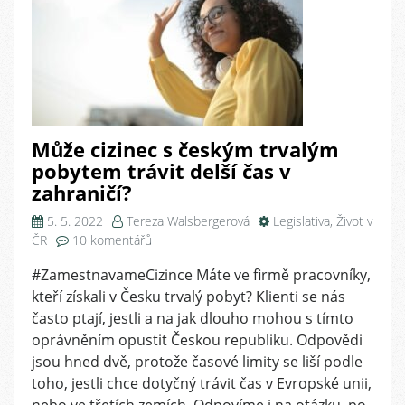
Může cizinec s českým trvalým
pobytem trávit delší čas v
zahraničí?
5. 5. 2022
Tereza Walsbergerová
Legislativa
,
Život v
u
ČR
10 komentářů
textu
#ZamestnavameCizince Máte ve firmě pracovníky,
s
kteří získali v Česku trvalý pobyt? Klienti se nás
názvem
Může
často ptají, jestli a na jak dlouho mohou s tímto
cizinec
oprávněním opustit Českou republiku. Odpovědi
s
jsou hned dvě, protože časové limity se liší podle
českým
toho, jestli chce dotyčný trávit čas v Evropské unii,
trvalým