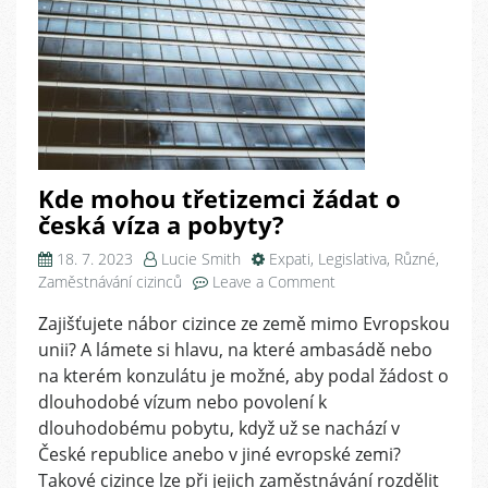
Kde mohou třetizemci žádat o
česká víza a pobyty?
18. 7. 2023
Lucie Smith
Expati
,
Legislativa
,
Různé
,
on
Zaměstnávání cizinců
Leave a Comment
Kde
Zajišťujete nábor cizince ze země mimo Evropskou
mohou
unii? A lámete si hlavu, na které ambasádě nebo
třetizemci
žádat
na kterém konzulátu je možné, aby podal žádost o
o
dlouhodobé vízum nebo povolení k
česká
dlouhodobému pobytu, když už se nachází v
víza
České republice anebo v jiné evropské zemi?
a
Takové cizince lze při jejich zaměstnávání rozdělit
pobyty?