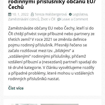
rodinnými příslušníky občanů EU/
Čechů
10. 1. 2022
Tereza Walsbergerová
Legislativa
,
on
Zaměstnávání cizinců
,
Život v ČR
Leave a Comment
Jak
Zaměstnáváte občany EU nebo Čechy, kteří si do
je
ČR chtějí přivést svoje příbuzné nebo partnery ze
to
nově
třetích zemí? V roce 2021 se změnila definice
se
pojmu rodinný příslušník. Přesněji řečeno se
„vzdálenými
začalo rozlišovat mezi tzv. „blízkými“ a
rodinnými
„vzdálenými“ rodinnými příslušníky, přičemž
příslušníky
vzdálení příbuzní a (nesezdaní) partneři spadají do
občanů
té druhé kategorie. V článku vysvětlujeme rozdíly
EU/
a případné problémy, které mohou u vzdálených
Čechů
rodinných příslušníků nastat.
Číst více