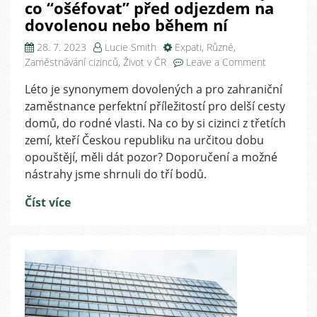
co “ošéfovat” před odjezdem na
dovolenou nebo během ní
28. 7. 2023
Lucie Smith
Expati
,
Různé
,
on
Zaměstnávání cizinců
,
Život v ČR
Leave a Comment
Prázdninový
Léto je synonymem dovolených a pro zahraniční
check-
zaměstnance perfektní příležitostí pro delší cesty
list
pro
domů, do rodné vlasti. Na co by si cizinci z třetích
zahraniční
zemí, kteří Českou republiku na určitou dobu
zaměstnanc
opouštějí, měli dát pozor? Doporučení a možné
3
nástrahy jsme shrnuli do tří bodů.
rady,
co
Číst více
“ošéfovat”
před
odjezdem
na
dovolenou
nebo
během
ní