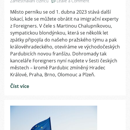
on
Zaměstnávání cizinců
Leave a Comment
Pomoc
Město perníku se od 1. dubna 2023 stává další
s
lokací, kde se můžete obrátit na imigrační experty
byrokracií
pro
z Foreigners. V čele s Martinou Chalupníkovou,
cizince
sympatickou blondýnkou, která se několik let
v
zpátky připojila do našeho pražského týmu a pak
šestém
královéhradeckého, otevíráme ve východočeských
městě
Pardubicích novou franšízu. Dohromady tak
Česka:
kanceláře Foreigners nyní najdete v šesti českých
Foreigners
městech – kromě Pardubic zmíněný Hradec
spouští
pobočku
Králové, Praha, Brno, Olomouc a Plzeň.
v
Číst více
Pardubicích