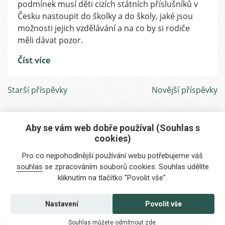
podmínek musí děti cizích státních příslušníků v
povinnou
Česku nastoupit do školky a do školy, jaké jsou
školní
možnosti jejich vzdělávání a na co by si rodiče
docházkou
měli dávat pozor.
u
dětí
Číst více
cizinců
Navigace
Starší příspěvky
Novější příspěvky
pro
příspěvky
Aby se vám web dobře používal (Souhlas s
cookies)
Máte zájem o naše služby?
Pro co nejpohodlnější používání webu potřebujeme váš
Potřebujete poradit?
souhlas
se zpracováním souborů cookies. Souhlas udělíte
kliknutím na tlačítko "Povolit vše".
info@foreigners.cz
+420 211 221 492
Nastavení
Povolit vše
Kontaktujte nás
Souhlas můžete odmítnout
zde
.