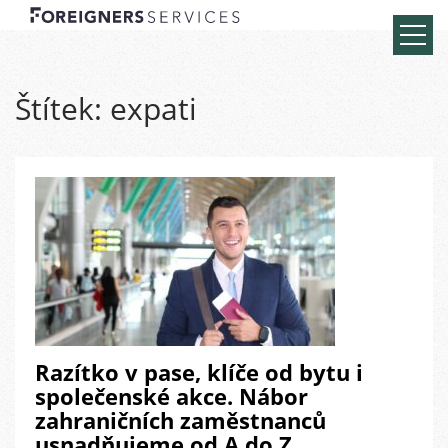
Štítek:
expati
Razítko v pase, klíče od bytu i
společenské akce. Nábor
zahraničních zaměstnanců
usnadňujeme od A do Z