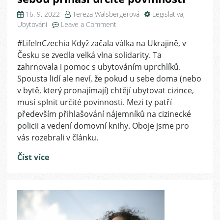
16. 9. 2022
Tereza Walsbergerová
Legislativa
,
on
Ubytování
Leave a Comment
Bydlí
#LifeInCzechia Když začala válka na Ukrajině, v
u
Česku se zvedla velká vlna solidarity. Ta
vás
uprchlíci
zahrnovala i pomoc s ubytováním uprchlíků.
z
Spousta lidí ale neví, že pokud u sebe doma (nebo
Ukrajiny?
v bytě, který pronajímají) chtějí ubytovat cizince,
Pozor,
musí splnit určité povinnosti. Mezi ty patří
ubytovávání
především přihlašování nájemníků na cizinecké
cizinců
policii a vedení domovní knihy. Oboje jsme pro
s
vás rozebrali v článku.
sebou
přináší
Číst více
určité
povinnosti