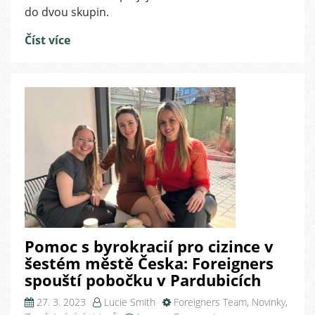
do dvou skupin.
Číst více
Pomoc s byrokracií pro cizince v
šestém městě Česka: Foreigners
spouští pobočku v Pardubicích
27. 3. 2023
Lucie Smith
Foreigners Team
,
Novinky
,