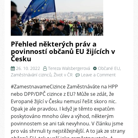
Přehled některých práv a
povinností občanů EU žijících v
Česku
26. 10. 2022
Tereza Walsbergerová
Občané EU
,
on
Zaměstnávání cizinců
,
Život v ČR
Leave a Comment
Přehled
#ZamestnavameCizince Zaměstnáváte na HPP
některých
nebo DPP/DPČ cizince z EU? Může se zdát, že
práv
a
Evropané žijící v Česku nemusí řešit skoro nic.
povinností
Opak je ale pravdou. I když je těmto expatům
občanů
poskytováno mnoho úlev a výhod, některým
EU
povinnostem se ani tak nevyhnou. V článku jsme
žijících
pro vás shrnuli ty nejstěžejnější. A to jak ze strany
v