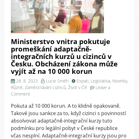
Ministerstvo vnitra pokutuje
promeškání adaptačně-
integračních kurzů u cizinců v
Česku. Obcházení zákona může
vyjít až na 10 000 korun
28. 8. 2023
Lucie Smith
Expati
,
Legislativa
,
Novinky
,
Různé
,
Zaměstnávání cizinců
,
Život v ČR
Leave a
on
Comment
Ministerstvo
Pokuta až 10 000 korun. A to klidně opakovaně.
vnitra
Takové jsou sankce za to, když cizinci s povinností
pokutuje
promeškání
absolvovat adaptačně-integrační kurzy tuto
adaptačně-
podmínku pro legální pobyt v České republice
integračních
včas nesplní. Adaptačně-integrační kurzy jsou pro