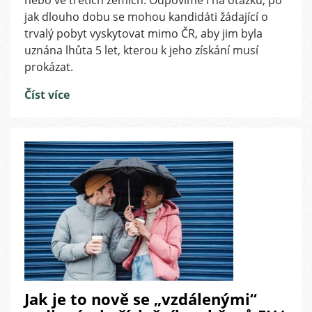
nebo ve třetích zemích. Odpovíme i na otázku, po
pobytem
jak dlouho dobu se mohou kandidáti žádající o
trávit
trvalý pobyt vyskytovat mimo ČR, aby jim byla
delší
čas
uznána lhůta 5 let, kterou k jeho získání musí
v
prokázat.
zahraničí?
Číst více
Jak je to nově se „vzdálenými“