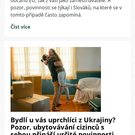
občanů EU, tak z vaší jako zaměstnavatele. A
Česku
pozor, povinnosti se týkají i Slováků, na které se v
tomto případě často zapomíná.
Číst více
Bydlí u vás uprchlíci z Ukrajiny?
Pozor, ubytovávání cizinců s
sebou přináší určité povinnosti