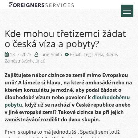
Kde mohou třetizemci žádat
o česká víza a pobyty?
18. 7. 2023
Lucie Smith
Expati
,
Legislativa
,
Různé
,
Zaměstnávání cizinců
Zajišťujete nábor cizince ze země mimo Evropskou
unii? A lámete si hlavu, na které ambasádě nebo na
kterém konzulátu je možné, aby podal žádost o
dlouhodobé vízum nebo povolení k
dlouhodobému
pobytu
, když už se nachází v České republice anebo
v jiné evropské zemi? Takové cizince lze při jejich
zaměstnávání rozdělit do dvou skupin.
První skupina to má jednodušší. Spadají sem totiž