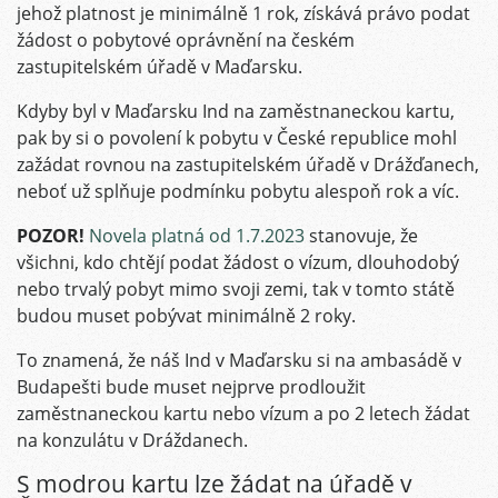
jehož platnost je minimálně 1 rok, získává právo podat
žádost o pobytové oprávnění na českém
zastupitelském úřadě v Maďarsku.
Kdyby byl v Maďarsku Ind na zaměstnaneckou kartu,
pak by si o povolení k pobytu v České republice mohl
zažádat rovnou na zastupitelském úřadě v Drážďanech,
neboť už splňuje podmínku pobytu alespoň rok a víc.
POZOR!
Novela platná od 1.7.2023
stanovuje, že
všichni, kdo chtějí podat žádost o vízum, dlouhodobý
nebo trvalý pobyt mimo svoji zemi, tak v tomto státě
budou muset pobývat minimálně 2 roky.
To znamená, že náš Ind v Maďarsku si na ambasádě v
Budapešti bude muset nejprve prodloužit
zaměstnaneckou kartu nebo vízum a po 2 letech žádat
na konzulátu v Dráždanech.
S modrou kartu lze žádat na úřadě v