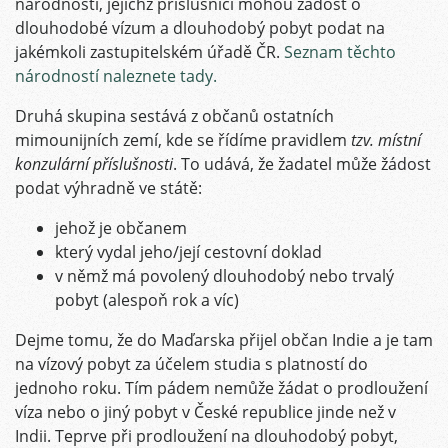
národnosti, jejichž příslušníci mohou žádost o
dlouhodobé vízum a dlouhodobý pobyt podat na
jakémkoli zastupitelském úřadě ČR.
Seznam těchto
národností naleznete tady.
Druhá skupina sestává z občanů ostatních
mimounijních zemí, kde se řídíme pravidlem
tzv. místní
konzulární příslušnosti
. To udává, že žadatel může žádost
podat výhradně ve státě:
jehož je občanem
který vydal jeho/její cestovní doklad
v němž má povolený dlouhodobý nebo trvalý
pobyt (alespoň rok a víc)
Dejme tomu, že do Maďarska přijel občan Indie a je tam
na vízový pobyt za účelem studia s platností do
jednoho roku. Tím pádem nemůže žádat o prodloužení
víza nebo o jiný pobyt v České republice jinde než v
Indii.
Teprve při prodloužení na dlouhodobý pobyt,