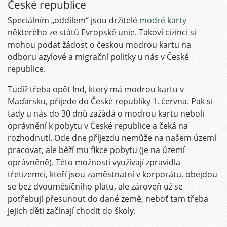
České republice
Speciálním „oddílem“ jsou držitelé
modré karty
některého ze států Evropské unie. Takoví cizinci si
mohou podat žádost o českou modrou kartu na
odboru azylové a migrační politky u nás v České
republice.
Tudíž třeba opět Ind, který má modrou kartu v
Maďarsku, přijede do České republiky 1. června. Pak si
tady u nás do 30 dnů zažádá o modrou kartu neboli
oprávnění k pobytu v České republice a čeká na
rozhodnutí. Ode dne příjezdu nemůže na našem území
pracovat, ale běží mu fikce pobytu (je na území
oprávněně). Této možnosti využívají zpravidla
třetizemci, kteří jsou zaměstnatní v korporátu, obejdou
se bez dvouměsíčního platu, ale zároveň už se
potřebují přesunout do dané země, neboť tam třeba
jejich děti začínají chodit do školy.