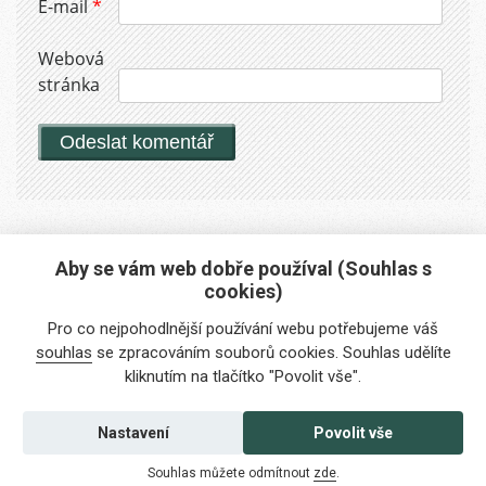
E-mail
*
Webová
stránka
Aby se vám web dobře používal (Souhlas s
cookies)
Máte zájem o naše služby?
Pro co nejpohodlnější používání webu potřebujeme váš
Potřebujete poradit?
souhlas
se zpracováním souborů cookies. Souhlas udělíte
kliknutím na tlačítko "Povolit vše".
info@foreigners.cz
+420 211 221 492
Nastavení
Povolit vše
Kontaktujte nás
Souhlas můžete odmítnout
zde
.