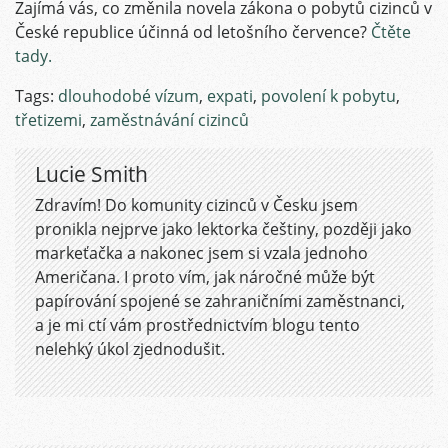
Zajímá vás, co změnila novela zákona o pobytů cizinců v
České republice účinná od letošního července?
Čtěte
tady.
Tags:
dlouhodobé vízum
,
expati
,
povolení k pobytu
,
třetizemi
,
zaměstnávání cizinců
Lucie Smith
Zdravím! Do komunity cizinců v Česku jsem
pronikla nejprve jako lektorka češtiny, později jako
markeťačka a nakonec jsem si vzala jednoho
Američana. I proto vím, jak náročné může být
papírování spojené se zahraničními zaměstnanci,
a je mi ctí vám prostřednictvím blogu tento
nelehký úkol zjednodušit.