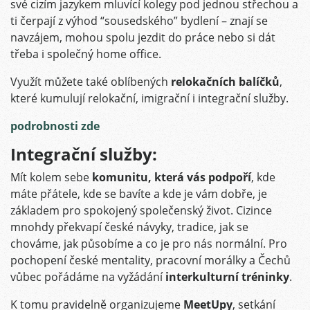
své cizím jazykem mluvící kolegy pod jednou střechou a
ti čerpají z výhod “sousedského” bydlení – znají se
navzájem, mohou spolu jezdit do práce nebo si dát
třeba i společný home office.
Využít můžete také oblíbených
relokačních balíčků
,
které kumulují relokační, imigrační i integrační služby.
podrobnosti zde
Integrační služby:
Mít kolem sebe
komunitu, která vás podpoří
, kde
máte přátele, kde se bavíte a kde je vám dobře, je
základem pro spokojený společenský život. Cizince
mnohdy překvapí české návyky, tradice, jak se
chováme, jak působíme a co je pro nás normální. Pro
pochopení české mentality, pracovní morálky a Čechů
vůbec pořádáme na vyžádání
interkulturní tréninky
.
K tomu pravidelně organizujeme
MeetUpy
, setkání