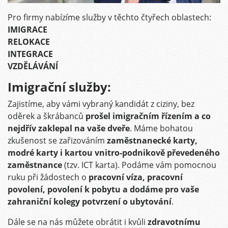
Pro firmy nabízíme služby v těchto čtyřech oblastech:
IMIGRACE
RELOKACE
INTEGRACE
VZDĚLÁVÁNÍ
Imigrační služby:
Zajistíme, aby vámi vybraný kandidát z ciziny, bez
oděrek a škrábanců
prošel imigračním řízením a co
nejdřív zaklepal na vaše dveře
. Máme bohatou
zkušenost se zařizováním
zaměstnanecké karty,
modré karty i kartou vnitro-podnikově převedeného
zaměstnance
(tzv. ICT karta). Podáme vám pomocnou
ruku při žádostech o
pracovní víza, pracovní
povolení, povolení k pobytu a dodáme pro vaše
zahraniční kolegy potvrzení o ubytování
.
Dále se na nás můžete obrátit i kvůli
zdravotnímu