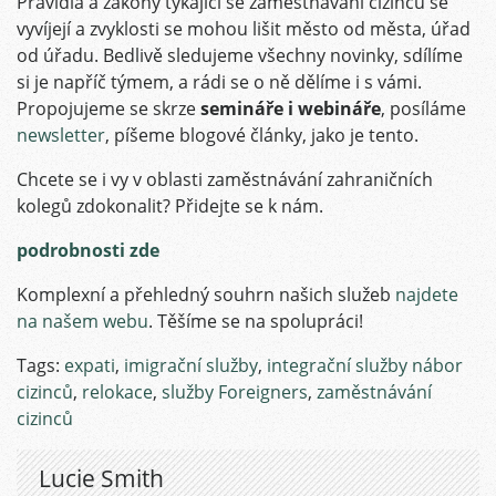
Pravidla a zákony týkající se zaměstnávání cizinců se
vyvíjejí a zvyklosti se mohou lišit město od města, úřad
od úřadu. Bedlivě sledujeme všechny novinky, sdílíme
si je napříč týmem, a rádi se o ně dělíme i s vámi.
Propojujeme se skrze
semináře i webináře
, posíláme
newsletter
, píšeme blogové články, jako je tento.
Chcete se i vy v oblasti zaměstnávání zahraničních
kolegů zdokonalit? Přidejte se k nám.
podrobnosti zde
Komplexní a přehledný souhrn našich služeb
najdete
na našem webu
. Těšíme se na spolupráci!
Tags:
expati
,
imigrační služby
,
integrační služby nábor
cizinců
,
relokace
,
služby Foreigners
,
zaměstnávání
cizinců
Lucie Smith