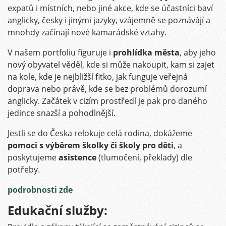
expatů i místních, nebo jiné akce, kde se účastníci baví
anglicky, česky i jinými jazyky, vzájemně se poznávájí a
mnohdy začínají nové kamarádské vztahy.
V našem portfoliu figuruje i
prohlídka města
, aby jeho
nový obyvatel věděl, kde si může nakoupit, kam si zajet
na kole, kde je nejbližší fitko, jak funguje veřejná
doprava nebo právě, kde se bez problémů dorozumí
anglicky. Začátek v cizím prostředí je pak pro daného
jedince snazší a pohodlnější.
Jestli se do Česka relokuje celá rodina, dokážeme
pomoci s výběrem školky či školy pro děti
, a
poskytujeme
asistence
(tlumočení, překlady) dle
potřeby.
podrobnosti zde
Edukační služby: