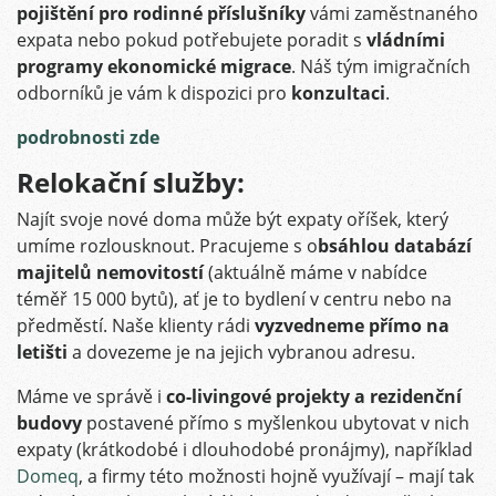
pojištění pro rodinné příslušníky
vámi zaměstnaného
expata nebo pokud potřebujete poradit s
vládními
programy ekonomické migrace
. Náš tým imigračních
odborníků je vám k dispozici pro
konzultaci
.
podrobnosti zde
Relokační služby:
Najít svoje nové doma může být expaty oříšek, který
umíme rozlousknout. Pracujeme s o
bsáhlou databází
majitelů nemovitostí
(aktuálně máme v nabídce
téměř 15 000 bytů), ať je to bydlení v centru nebo na
předměstí. Naše klienty rádi
vyzvedneme přímo na
letišti
a dovezeme je na jejich vybranou adresu.
Máme ve správě i
co-livingové projekty a rezidenční
budovy
postavené přímo s myšlenkou ubytovat v nich
expaty (krátkodobé i dlouhodobé pronájmy), například
Domeq
, a firmy této možnosti hojně využívají – mají tak