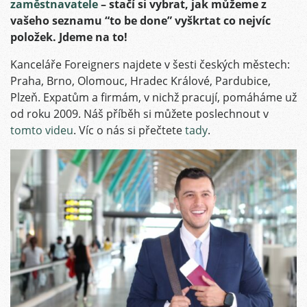
zaměstnavatele
– stačí si vybrat, jak můžeme z
vašeho seznamu “to be done” vyškrtat co nejvíc
položek. Jdeme na to!
Kanceláře Foreigners najdete v šesti českých městech:
Praha, Brno, Olomouc, Hradec Králové, Pardubice,
Plzeň. Expatům a firmám, v nichž pracují, pomáháme už
od roku 2009. Náš příběh si můžete poslechnout v
tomto videu
. Víc o nás si přečtete
tady
.