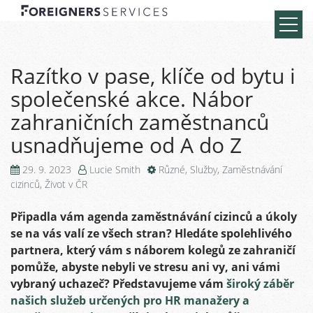
Razítko v pase, klíče od bytu i
společenské akce. Nábor
zahraničních zaměstnanců
usnadňujeme od A do Z
29. 9. 2023
Lucie Smith
Různé
,
Služby
,
Zaměstnávání
cizinců
,
Život v ČR
Připadla vám agenda zaměstnávání cizinců a úkoly
se na vás valí ze všech stran? Hledáte spolehlivého
partnera, který vám s náborem kolegů ze zahraničí
pomůže, abyste nebyli ve stresu ani vy, ani vámi
vybraný uchazeč? Představujeme vám
široký záběr
našich služeb určených pro HR manažery a