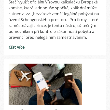
Stačí využít oficiální Vízovou kalkulačku Evropské
si
komise, která jednoduše spočítá, kolik dní může
ověřit,
zda
cizinec z tzv. „bezvízové země“ legálně pobývat na
váš
území Schengenského prostoru. Pro firmy, které
zaměstnanec
zaměstnávají cizince, je tento nástroj užitečným
nepřekročil
pomocníkem při kontrole zákonnosti pobytu a
90
prevencí před nelegálním zaměstnáváním.
denní
limit
Číst více
v
Schengenu