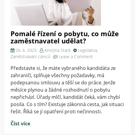
Pomalé řízení o pobytu, co může
zaměstnavatel udělat?
26. 6. 2025
Kristýna Stará
Legislativa
,
on
Zaměstnávání cizinců
Leave a Comment
Pomalé
Představte si, že máte vybraného kandidáta ze
řízení
zahraničí, splňuje všechny požadavky, má
o
pobytu,
podepsanou smlouvu a těší se do práce. Jenže
co
měsíce plynou a žádné rozhodnutí o pobytu
může
nepřichází. Úřady mlčí, kandidát čeká, vám chybí
zaměstnavatel
posila. Co s tím? Existuje zákonná cesta, jak situaci
udělat?
řešit. Říká se jí opatření proti nečinnosti.
Číst více