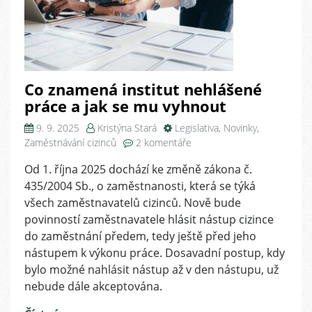
Co znamená institut nehlášené
práce a jak se mu vyhnout
9. 9. 2025
Kristýna Stará
Legislativa
,
Novinky
,
u
Zaměstnávání cizinců
2 komentáře
textu
Od 1. října 2025 dochází ke změně zákona č.
s
435/2004 Sb., o zaměstnanosti, která se týká
názvem
Co
všech zaměstnavatelů cizinců. Nově bude
znamená
povinností zaměstnavatele hlásit nástup cizince
institut
do zaměstnání předem, tedy ještě před jeho
nehlášené
nástupem k výkonu práce. Dosavadní postup, kdy
práce
bylo možné nahlásit nástup až v den nástupu, už
a
nebude dále akceptována.
jak
se