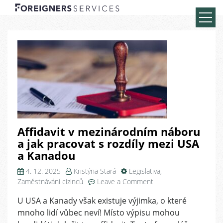
Affidavit v mezinárodním náboru
a jak pracovat s rozdíly mezi USA
a Kanadou
4. 12. 2025
Kristýna Stará
Legislativa
,
on
Zaměstnávání cizinců
Leave a Comment
Affidavit
U USA a Kanady však existuje výjimka, o které
v
mnoho lidí vůbec neví! Místo výpisu mohou
mezinárodním
náboru