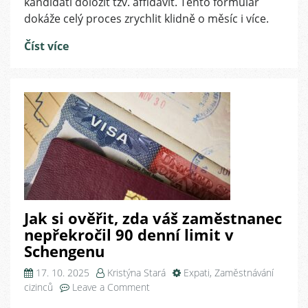
kandidáti doložit tzv. affidavit. Tento formulář
a
dokáže celý proces zrychlit klidně o měsíc i více.
jak
pracovat
Číst více
s
rozdíly
mezi
USA
a
Kanadou
Jak si ověřit, zda váš zaměstnanec
nepřekročil 90 denní limit v
Schengenu
17. 10. 2025
Kristýna Stará
Expati
,
Zaměstnávání
on
cizinců
Leave a Comment
Jak