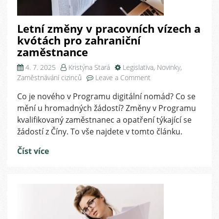
Letní změny v pracovních vízech a
kvótách pro zahraniční
zaměstnance
4. 7. 2025
Kristýna Stará
Legislativa
,
Novinky
,
on
Zaměstnávání cizinců
Leave a Comment
Letní
Co je nového v Programu digitální nomád? Co se
změny
mění u hromadných žádostí? Změny v Programu
v
pracovních
kvalifikovaný zaměstnanec a opatření týkající se
vízech
žádostí z Číny. To vše najdete v tomto článku.
a
kvótách
Číst více
pro
zahraniční
zaměstnance