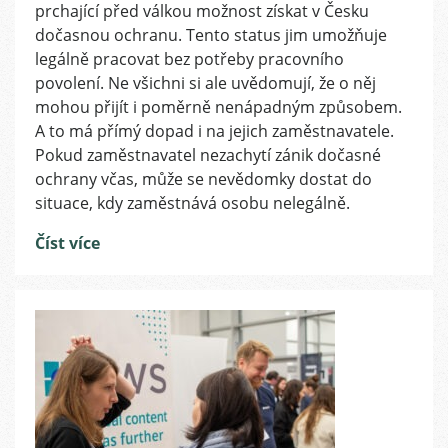
prchající před válkou možnost získat v Česku
zaměstnavatele
při
dočasnou ochranu. Tento status jim umožňuje
zániku
legálně pracovat bez potřeby pracovního
dočasné
povolení. Ne všichni si ale uvědomují, že o něj
ochrany
mohou přijít i poměrně nenápadným způsobem.
zaměstnanců
A to má přímý dopad i na jejich zaměstnavatele.
Pokud zaměstnavatel nezachytí zánik dočasné
ochrany včas, může se nevědomky dostat do
situace, kdy zaměstnává osobu nelegálně.
Číst více