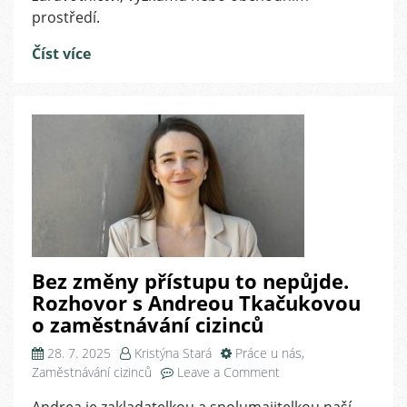
prostředí.
Číst více
Bez změny přístupu to nepůjde.
Rozhovor s Andreou Tkačukovou
o zaměstnávání cizinců
28. 7. 2025
Kristýna Stará
Práce u nás
,
on
Zaměstnávání cizinců
Leave a Comment
Bez