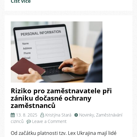
Číst více
mu
vyhnout
Riziko pro zaměstnavatele při
zániku dočasné ochrany
zaměstnanců
13. 8. 2025
Kristýna Stará
Novinky
,
Zaměstnávání
on
cizinců
Leave a Comment
Riziko
Od začátku platnosti tzv. Lex Ukrajina mají lidé
pro