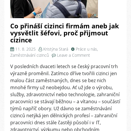
Co přináší cizinci firmám aneb jak
vysvětlit šéfovi, proč přijmout
cizince
11. 8. 2025
Kristýna Stará
Práce u nás
,
on
Zaměstnávání cizinců
Leave a Comment
Co
V posledních dvaceti letech se český pracovní trh
přináší
výrazně proměnil. Zatímco dříve tvořili cizinci jen
cizinci
firmám
malou část zaměstnaných, dnes se bez nich
aneb
mnohé firmy už neobejdou. Ať už jde o výrobu,
jak
služby, zdravotnictví nebo technologie, zahraniční
vysvětlit
pracovníci se stávají běžnou – a vítanou – součástí
šéfovi,
týmů napříč obory. Už dávno se zaměstnávání
proč
cizinců netýká jen dělnických profesí – zahraniční
přijmout
pracovníci dnes stále častěji působí i v IT,
cizince
zdravotnictví, výzkumu nebo obchodním