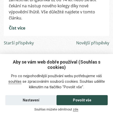
přehled
čekání na nástup nového kolegy díky nové
změn
výpovědní lhůtě. Vše důležité najdete v tomto
článku.
Číst více
Navigace
Starší příspěvky
Novější příspěvky
pro
příspěvky
Aby se vám web dobře používal (Souhlas s
cookies)
Máte zájem o naše služby?
Pro co nejpohodlnější používání webu potřebujeme váš
Potřebujete poradit?
souhlas
se zpracováním souborů cookies. Souhlas udělíte
kliknutím na tlačítko "Povolit vše".
info@foreigners.cz
+420 211 221 492
Nastavení
Povolit vše
Kontaktujte nás
Souhlas můžete odmítnout
zde
.