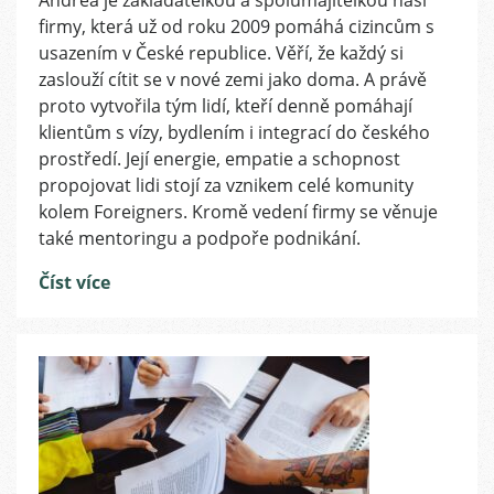
Andrea je zakladatelkou a spolumajitelkou naší
změny
firmy, která už od roku 2009 pomáhá cizincům s
přístupu
to
usazením v České republice. Věří, že každý si
nepůjde.
zaslouží cítit se v nové zemi jako doma. A právě
Rozhovor
proto vytvořila tým lidí, kteří denně pomáhají
s
klientům s vízy, bydlením i integrací do českého
Andreou
prostředí. Její energie, empatie a schopnost
Tkačukovou
propojovat lidi stojí za vznikem celé komunity
o
kolem Foreigners. Kromě vedení firmy se věnuje
zaměstnávání
cizinců
také mentoringu a podpoře podnikání.
Číst více