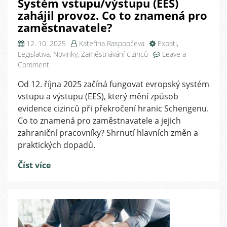
Systém vstupu/výstupu (EES)
zahájil provoz. Co to znamená pro
zaměstnavatele?
12. 10. 2025
Kateřina Raspopčeva
Expati
,
Legislativa
,
Novinky
,
Zaměstnávání cizinců
Leave a
on
Comment
Systém
Od 12. října 2025 začíná fungovat evropský systém
vstupu/výstupu
vstupu a výstupu (EES), který mění způsob
(EES)
zahájil
evidence cizinců při překročení hranic Schengenu.
provoz.
Co to znamená pro zaměstnavatele a jejich
Co
zahraniční pracovníky? Shrnutí hlavních změn a
to
praktických dopadů.
znamená
pro
Číst více
zaměstnavatele?