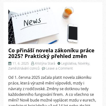
Co přináší novela zákoníku práce
2025? Praktický přehled změn
11. 6. 2025
Kristýna Stará
Legislativa
,
Novinky
,
on
Zaměstnávání cizinců
Leave a Comment
Co
Od 1. června 2025 začala platit novela zákoníku
přináší
práce, která výrazně mění výpovědi, mzdy i
novela
zákoníku
návraty z rodičovské. Změny se dotknou tedy
práce
každodenního fungování firem. A co všechno se
2025?
mění? Nově bude možné vyplácet mzdu v eurech,
Praktický
zaměstnat brigádníka už od 14 let nebo zkrátit