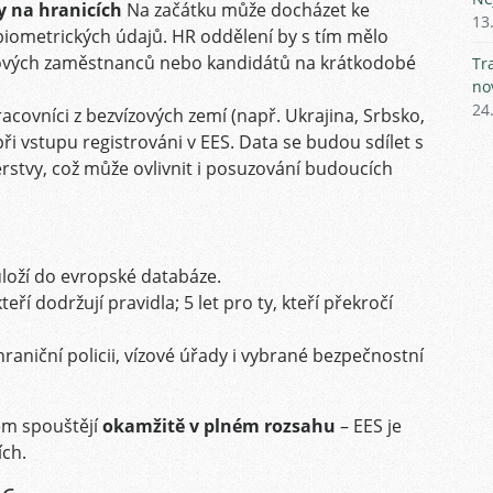
ly na hranicích
Na začátku může docházet ke
13
biometrických údajů. HR oddělení by s tím mělo
 nových zaměstnanců nebo kandidátů na krátkodobé
Tr
no
24
racovníci z bezvízových zemí (např. Ukrajina, Srbsko,
ři vstupu registrováni v EES. Data se budou sdílet s
terstvy, což může ovlivnit i posuzování budoucích
uloží do evropské databáze.
kteří dodržují pravidla; 5 let pro ty, kteří překročí
aniční policii, vízové úřady i vybrané bezpečnostní
tém spouštějí
okamžitě v plném rozsahu
– EES je
ích.