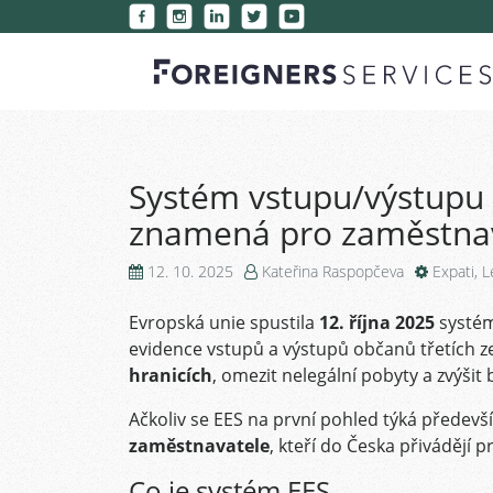
Systém vstupu/výstupu (
znamená pro zaměstna
12. 10. 2025
Kateřina Raspopčeva
Expati
,
L
Evropská unie spustila
12. října 2025
systém
evidence vstupů a výstupů občanů třetích z
hranicích
, omezit nelegální pobyty a zvýši
Ačkoliv se EES na první pohled týká předevš
zaměstnavatele
, kteří do Česka přivádějí 
Co je systém EES