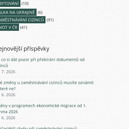
BYTOVÁNÍ
(10)
ÁLKA NA UKRAJINĚ
(6)
AMĚSTNÁVÁNÍ CIZINCŮ
(91)
IVOT V ČR
(41)
jnovější příspěvky
 co si dát pozor při přebírání dokumentů od
zinců
. 7. 2026
ké změny u zaměstnávání cizinců musíte oznámit
které ne?
. 6. 2026
ěny v programech ekonomické migrace od 1.
rvna 2026
. 6. 2026
jčastější chyby při zaměstnávání cizinců