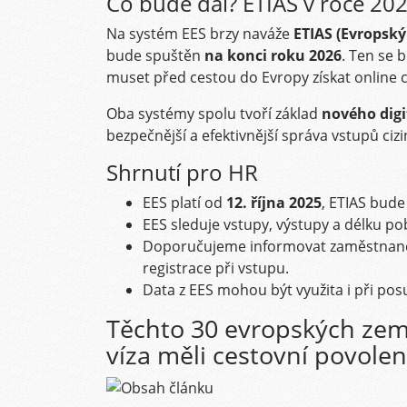
Co bude dál? ETIAS v roce 20
Na systém EES brzy naváže
ETIAS (Evropský
bude spuštěn
na konci roku 2026
. Ten se 
muset před cestou do Evropy získat online c
Oba systémy spolu tvoří základ
nového digi
bezpečnější a efektivnější správa vstupů cizi
Shrnutí pro HR
EES platí od
12. října 2025
, ETIAS bud
EES sleduje vstupy, výstupy a délku pob
Doporučujeme informovat zaměstnance 
registrace při vstupu.
Data z EES mohou být využita i při po
Těchto 30 evropských zemí
víza měli cestovní povolen