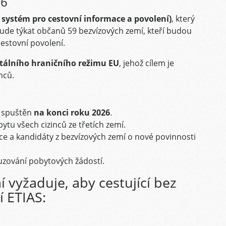
26
 systém pro cestovní informace a povolení)
, který
bude týkat občanů 59 bezvízových zemí, kteří budou
estovní povolení.
tálního hraničního režimu EU
, jehož cílem je
nců.
e spuštěn
na konci roku 2026
.
ytu všech cizinců ze třetích zemí.
a kandidáty z bezvízových zemí o nové povinnosti
suzování pobytových žádostí.
 vyžaduje, aby cestující bez
í ETIAS: