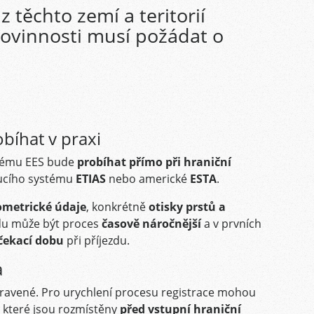
 z těchto zemí a teritorií
ovinnosti musí požádat o
obíhat v praxi
stému EES bude
probíhat přímo při hraniční
doucího systému
ETIAS
nebo americké
ESTA
.
ometrické údaje
, konkrétně
otisky prstů a
odu může být proces
časově náročnější
a v prvních
čekací dobu
při příjezdu.
a
ipravené. Pro urychlení procesu registrace mohou
, které jsou rozmístěny
před vstupní hraniční