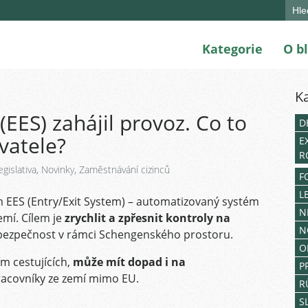
Sear
for:
Kategorie
O b
K
EES) zahájil provoz. Co to
D
vatele?
E
R
egislativa
,
Novinky
,
Zaměstnávání cizinců
F
L
 EES (Entry/Exit System) – automatizovaný systém
N
emí. Cílem je
zrychlit a zpřesnit kontroly na
N
t bezpečnost v rámci Schengenského prostoru.
O
ím cestujících,
může mít dopad i na
P
pracovníky ze zemí mimo EU.
R
S