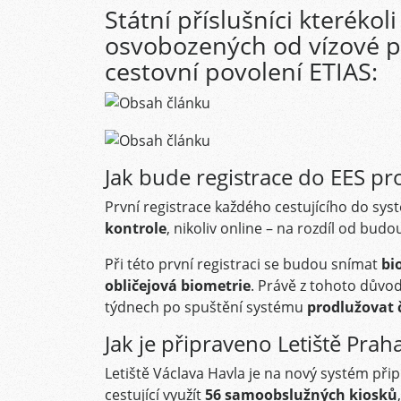
Státní příslušníci kterékoli
osvobozených od vízové p
cestovní povolení ETIAS:
Jak bude registrace do EES pr
První registrace každého cestujícího do sy
kontrole
, nikoliv online – na rozdíl od bu
Při této první registraci se budou snímat
bi
obličejová biometrie
. Právě z tohoto dův
týdnech po spuštění systému
prodlužovat 
Jak je připraveno Letiště Prah
Letiště Václava Havla je na nový systém př
cestující využít
56 samoobslužných kiosků