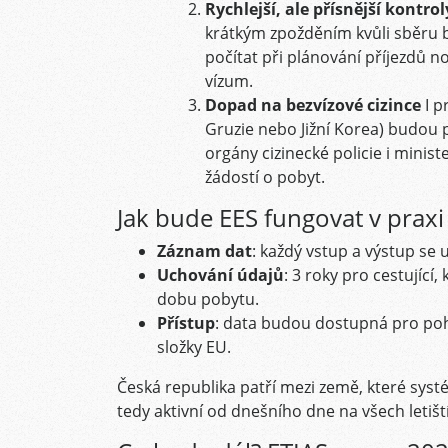
Rychlejší, ale přísnější kontro
krátkým zpožděním kvůli sběru 
počítat při plánování příjezdů
vízum.
Dopad na bezvízové cizince
I p
Gruzie nebo Jižní Korea) budou p
orgány cizinecké policie i minis
žádostí o pobyt.
Jak bude EES fungovat v praxi
Záznam dat
: každý vstup a výstup se 
Uchování údajů
: 3 roky pro cestující, 
dobu pobytu.
Přístup
: data budou dostupná pro pohr
složky EU.
Česká republika patří mezi země, které sys
tedy aktivní od dnešního dne na všech letišt