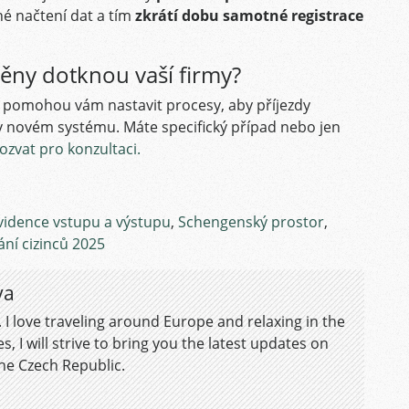
é načtení dat a tím
zkrátí dobu samotné registrace
měny dotknou vaší firmy?
u a pomohou vám nastavit procesy, aby příjezdy
 v novém systému. Máte specifický případ nebo jen
zvat pro konzultaci.
vidence vstupu a výstupu
,
Schengenský prostor
,
ní cizinců 2025
va
no. I love traveling around Europe and relaxing in the
s, I will strive to bring you the latest updates on
he Czech Republic.