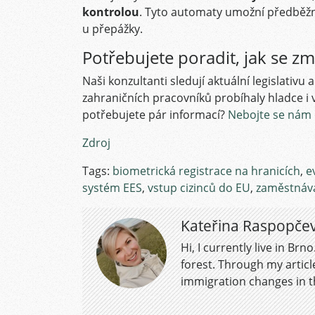
kontrolou
. Tyto automaty umožní předběžn
u přepážky.
Potřebujete poradit, jak se z
Naši konzultanti sledují aktuální legislativ
zahraničních pracovníků probíhaly hladce i
potřebujete pár informací?
Nebojte se nám o
Zdroj
Tags:
biometrická registrace na hranicích
,
e
systém EES
,
vstup cizinců do EU
,
zaměstnává
Kateřina Raspopče
Hi, I currently live in Br
forest. Through my article
immigration changes in t