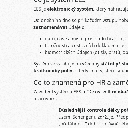
EES je
elektronický systém
, který nahrazuj
Od dnešního dne se při každém vstupu ne
zaznamenávat
údaje o:
datu, čase a místě přechodu hranice,
totožnosti a cestovních dokladech cest
biometrických údajích (otisky prstů, ob
Systém se vztahuje na všechny
státní přísl
krátkodobý pobyt
– tedy i na ty, kteří jsou
Co to znamená pro HR a zamě
Zavedení systému EES může ovlivnit
relokač
pracovníků.
Důslednější kontrola délky p
území Schengenu zdržuje. Předp
„přetáhnout“ dobu oprávněného