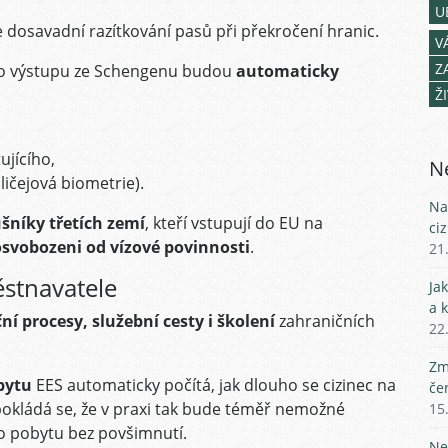
U
e dosavadní razítkování pasů při překročení hranic.
V
Z
bo výstupu ze Schengenu budou
automaticky
Ž
ujícího,
Ne
ličejová biometrie).
Na
ušníky třetích zemí
, kteří vstupují do EU na
ci
osvobozeni od vízové povinnosti
.
21
stnavatele
Ja
a 
ní procesy, služební cesty i školení
zahraničních
22
Zm
obytu
EES automaticky počítá, jak dlouho se cizinec na
če
okládá se, že v praxi tak bude téměř nemožné
15
 pobytu bez povšimnutí.
Ne