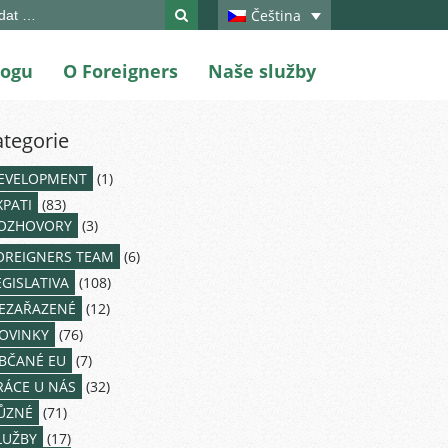
ch
Čeština
logu
O Foreigners
Naše služby
ategorie
EVELOPMENT
(1)
XPATI
(83)
OZHOVORY
(3)
OREIGNERS TEAM
(6)
EGISLATIVA
(108)
EZAŘAZENÉ
(12)
OVINKY
(76)
BČANÉ EU
(7)
RÁCE U NÁS
(32)
ŮZNÉ
(71)
LUŽBY
(17)