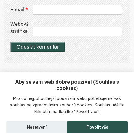
E-mail
*
Webová
stránka
Aby se vám web dobře používal (Souhlas s
cookies)
Máte zájem o naše služby?
Pro co nejpohodlnější používání webu potřebujeme váš
Potřebujete poradit?
souhlas
se zpracováním souborů cookies. Souhlas udělíte
kliknutím na tlačítko "Povolit vše".
info@foreigners.cz
+420 211 221 492
Nastavení
Povolit vše