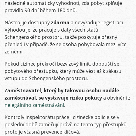
následně automaticky vyhodnotí, zda pobyt splňuje
pravidlo 90 dní během 180 dnů.
Nástroj je dostupný
zdarma
a nevyžaduje registraci.
Výhodou je, že pracuje s daty všech států
Schengenského prostoru, takže poskytuje přesný
přehled i v případě, že se osoba pohybovala mezi více
zeměmi.
Pokud cizinec překročí bezvízový limit, dopouští se
pobytového přestupku, který může vést až k zákazu
vstupu do Schengenského prostoru.
Zaměstnavatel, který by takovou osobu nadále
zaměstnával, se vystavuje riziku pokuty
a obvinění z
nelegálního zaměstnávání
.
Kontroly inspektorátu práce i cizinecké policie se v
poslední době zaměřují právě na tento typ přestupků,
proto je včasná prevence klíčová.