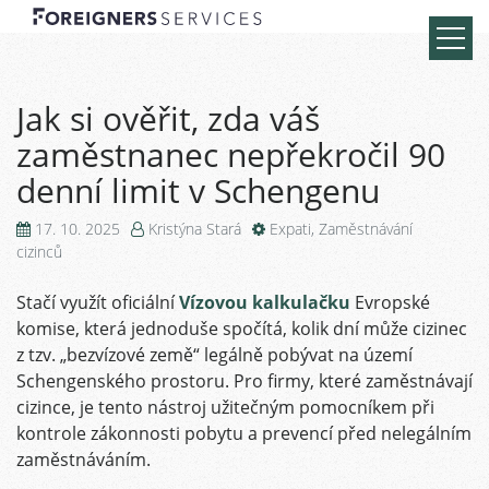
Jak si ověřit, zda váš
zaměstnanec nepřekročil 90
denní limit v Schengenu
17. 10. 2025
Kristýna Stará
Expati
,
Zaměstnávání
cizinců
Stačí využít oficiální
Vízovou kalkulačku
Evropské
komise, která jednoduše spočítá, kolik dní může cizinec
z tzv. „bezvízové země“ legálně pobývat na území
Schengenského prostoru. Pro firmy, které zaměstnávají
cizince, je tento nástroj užitečným pomocníkem při
kontrole zákonnosti pobytu a prevencí před nelegálním
zaměstnáváním.