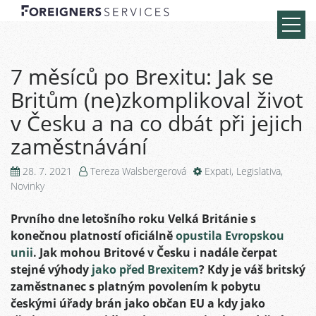
7 měsíců po Brexitu: Jak se
Britům (ne)zkomplikoval život
v Česku a na co dbát při jejich
zaměstnávání
28. 7. 2021
Tereza Walsbergerová
Expati
,
Legislativa
,
Novinky
Prvního dne letošního roku Velká Británie s
konečnou platností oficiálně
opustila Evropskou
unii
. Jak mohou Britové v Česku i nadále čerpat
stejné výhody
jako před Brexitem
? Kdy je váš britský
zaměstnanec s platným povolením k pobytu
českými úřady brán jako občan EU a kdy jako