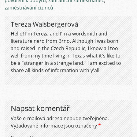
povolení k pobytu
,
zahraniční zaměstnanec
,
zaměstnávání cizinců
Tereza Walsbergerová
Hello! I'm Tereza and I'm a wordsmith and
literature nerd from Brno. Although I was born
and raised in the Czech Republic, I know all too
well from my time living in Texas what it's like to
be a "stranger in a strange land." I am excited to
share all kinds of information with y'all!
Napsat komentář
Vaše e-mailová adresa nebude zveřejněna.
Vyžadované informace jsou označeny
*