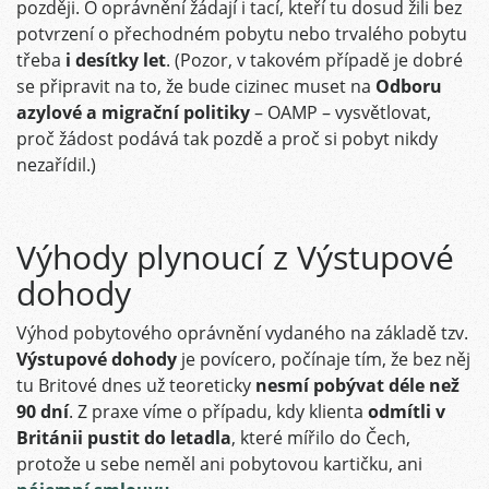
později. O oprávnění žádají i tací, kteří tu dosud žili bez
potvrzení o přechodném pobytu nebo trvalého pobytu
třeba
i desítky let
. (Pozor, v takovém případě je dobré
se připravit na to, že bude cizinec muset na
Odboru
azylové a migrační politiky
– OAMP – vysvětlovat,
proč žádost podává tak pozdě a proč si pobyt nikdy
nezařídil.)
Výhody plynoucí z Výstupové
dohody
Výhod pobytového oprávnění vydaného na základě tzv.
Výstupové dohody
je povícero, počínaje tím, že bez něj
tu Britové dnes už teoreticky
nesmí pobývat déle než
90 dní
. Z praxe víme o případu, kdy klienta
odmítli v
Británii pustit do letadla
, které mířilo do Čech,
protože u sebe neměl ani pobytovou kartičku, ani