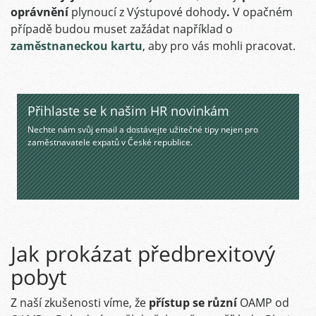
oprávnění
plynoucí z Výstupové dohody
.
V opačném
případě
budou muset zažádat například o
zaměstnaneckou kartu
, aby pro vás mohli pracovat.
Přihlaste se k našim HR novinkám
Nechte nám svůj email a dostávejte užitečné tipy nejen pro
zaměstnavatele expatů v České republice.
Jak prokázat předbrexitový
pobyt
Z naší zkušenosti víme, že
přístup se různí
OAMP od