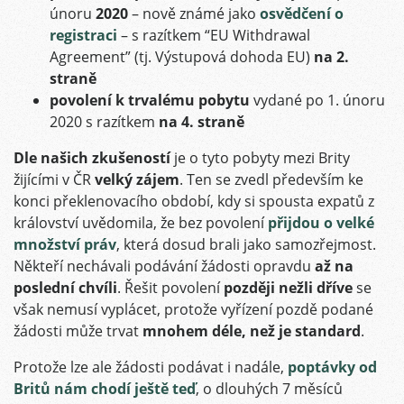
únoru
2020
– nově známé jako
osvědčení o
registraci
– s razítkem “EU Withdrawal
Agreement” (tj. Výstupová dohoda EU)
na 2.
straně
povolení k trvalému pobytu
vydané po 1. únoru
2020 s razítkem
na 4. straně
Dle našich zkušeností
je o tyto pobyty mezi Brity
žijícími v ČR
velký zájem
. Ten se zvedl především ke
konci překlenovacího období, kdy si spousta expatů z
království uvědomila, že bez povolení
přijdou o velké
množství práv
, která dosud brali jako samozřejmost.
Někteří nechávali podávání žádosti opravdu
až na
poslední chvíli
. Řešit povolení
později nežli dříve
se
však nemusí vyplácet, protože vyřízení pozdě podané
žádosti může trvat
mnohem déle, než je standard
.
Protože lze ale žádosti podávat i nadále,
poptávky od
Britů nám chodí ještě teď
, o dlouhých 7 měsíců