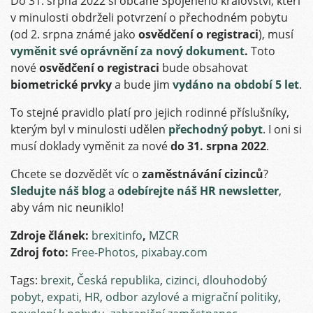
Do 31. srpna 2022 si občané Spojeného království, kteří
v minulosti obdrželi potvrzení o přechodném pobytu
(od 2. srpna známé jako
osvědčení o registraci
), musí
vyměnit své oprávnění za nový dokument
.
Toto
nové
osvědčení o registraci
bude obsahovat
biometrické prvky
a bude jim
vydáno na období 5 let
.
To stejné pravidlo platí pro jejich rodinné příslušníky,
kterým byl v minulosti udělen
přechodný pobyt
.
I oni si
musí doklady vyměnit za nové
do 31. srpna 2022
.
Chcete se dozvědět víc o
zaměstnávání cizinců
?
Sledujte náš blog
a
odebírejte náš HR newsletter
,
aby vám nic neuniklo!
Zdroje článek:
brexitinfo
,
MZCR
Zdroj foto:
Free-Photos, pixabay.com
Tags:
brexit
,
Česká republika
,
cizinci
,
dlouhodobý
pobyt
,
expati
,
HR
,
odbor azylové a migrační politiky
,