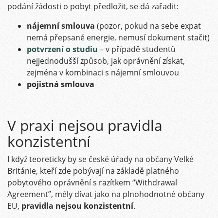
podání žádosti o pobyt předložit, se dá zařadit:
nájemní smlouva
(pozor, pokud na sebe expat
nemá přepsané energie, nemusí dokument stačit)
potvrzení o studiu
– v případě studentů
nejjednodušší způsob, jak oprávnění získat,
zejména v kombinaci s nájemní smlouvou
pojistná smlouva
V praxi nejsou pravidla
konzistentní
I když teoreticky by se české úřady na občany Velké
Británie, kteří zde pobývají na základě platného
pobytového oprávnění s razítkem “Withdrawal
Agreement”, měly dívat jako na plnohodnotné občany
EU,
pravidla nejsou konzistentní
.