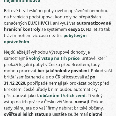
nájemní smlouvu
.
Britové bez českého pobytového oprávnění nemohou
na hranicích podstupovat kontroly na přepážkách
označených
EU/EHP/CH
, ani využívat
automatizované
hraniční kontroly
se systémem
easyGO
. Na letišti tak
tráví mnohem víc času než ti s
pobytovým
oprávněním
.
Nejdůležitější výhodou Výstupové dohody je
samozřejmě
volný vstup na trh práce
. Britové, kteří
prokáží legální pobyt v Česku před Brexitem, tady
mohou pracovat
bez jakéhokoliv povolení
. Pokud vaši
britští zaměstnanci ale do ČR přicestovali až
po
31.12.2020
, popřípadě nemají jak prokázat pobyt před
Brexitem, české úřady k nim budou automaticky
přistupovat jako k
občanům třetích zemí
.
Ti volný
vstup na trh práce v Česku většinou
nemají
. Pokud
tedy plánujete do vaší firmy nabírat britské občany,
ověřte si jejich status
a ujistěte se, že mají
platné