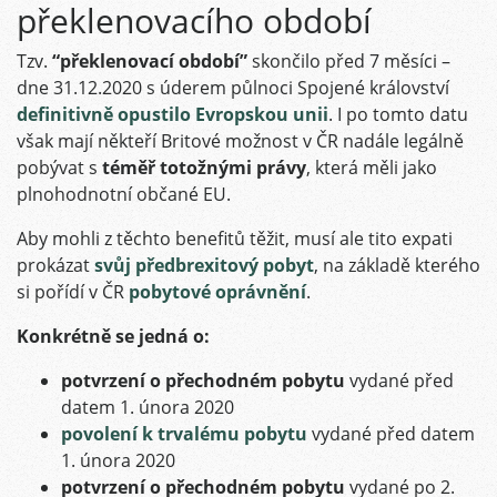
překlenovacího období
Tzv.
“překlenovací období”
skončilo před 7 měsíci –
dne 31.12.2020 s úderem půlnoci Spojené království
definitivně opustilo Evropskou unii
. I po tomto datu
však mají někteří Britové možnost v ČR nadále legálně
pobývat s
téměř totožnými právy
, která měli jako
plnohodnotní občané EU.
Aby mohli z těchto benefitů těžit, musí ale tito expati
prokázat
svůj předbrexitový pobyt
, na základě kterého
si pořídí v ČR
pobytové oprávnění
.
Konkrétně se jedná o:
potvrzení o přechodném pobytu
vydané před
datem 1. února 2020
povolení k trvalému pobytu
vydané před datem
1. února 2020
potvrzení o přechodném pobytu
vydané po 2.