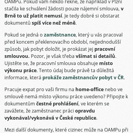
OAMPu. Pokud vám někdo řekne, že například v Plzni
stačila ke schválení žádosti pouze nájemní smlouva,
v
Brně to už platit nemusí
. Je tedy dobré si obstarat
dokumentů
spíš více než méně
.
Pokud se jedná o
zaměstnance
, který u vás pracoval
před koncem překlenovacího období, nejjednodušší
způsob, jak pobyt doložit, je prokázat jej
pracovní
smlouvou.
Pozor, je však třeba
všímat si detailů
.
Ujistěte se, že pracovní smlouva obsahuje
místo
výkonu práce
. Tento údaj bude právě ta důležitá
informace, která
prokáže zaměstnancův pobyt v ČR
.
Pracuje expat pro vaši firmu na
home-office
nebo ve
smlouvě nemá místo výkonu práce uvedeno? Připojte k
dokumentům
čestné prohlášení
, ve kterém se
zavážete, že zaměstnanec práci
opravdu
vykonával/vykonává v České republice
.
Mezi další dokumenty, které cizinec může na OAMPu při