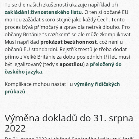
To se dle našich zkušeností ukazuje například při
zakládání živnostenského listu
. O ten si občané EU
mohou zažádat skoro stejně jako každý Čech. Tento
proces bývá přímočarý a zpravidla netrvá dlouho. Pro
občany Británie “s razítkem” se ale může zkomplikovat.
Musí například
prokázat bezúhonnost
, což není u
občanů EU standardní. Rejstřík trestů je třeba dodat
přímo z Velké Británie za dobu posledních tří let, musí
být legalizovaný (tedy s
apostilou
) a
přeložený do
českého jazyka
.
Komplikace mohou nastat i u
výměny řidičských
průkazů
.
Výměna dokladů do 31. srpna
2022