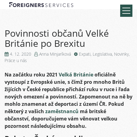
Povinnosti občanů Velké
Británie po Brexitu
4. 12. 2020
Anna Minjaríková
Expati
,
Legislativa
,
Novinky
,
Práce u nás
Na začátku roku 2021
Velká Británie
oficiálně
vystoupí z Evropské unie, s čímž pro mnoho Britů
žijících v České republice přichází ruku v ruce i řada
nových omezení a povinností. Zapomenout na ně by
mohlo znamenat až deportaci z území ČR. Pokud
některý z vašich
zaměstnanců
má britské
občanství, doporučujeme vám věnovat velkou
pozornost následujícímu obsahu.