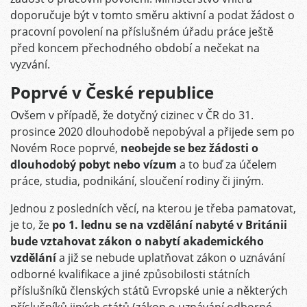
doporučuje být v tomto směru aktivní a podat žádost o
pracovní povolení na příslušném úřadu práce ještě
před koncem přechodného období a nečekat na
vyzvání.
Poprvé v České republice
Ovšem v případě, že dotyčný cizinec v ČR do 31.
prosince 2020 dlouhodobě nepobýval a přijede sem po
Novém Roce poprvé,
neobejde se bez žádosti o
dlouhodobý pobyt nebo vízum
a to buď za účelem
práce, studia, podnikání, sloučení rodiny či jiným.
Jednou z posledních věcí, na kterou je třeba pamatovat,
je to, že
po 1. lednu se na vzdělání nabyté v Británii
bude vztahovat zákon o nabytí akademického
vzdělání
a již se nebude uplatňovat zákon o uznávání
odborné kvalifikace a jiné způsobilosti státních
příslušníků členských států Evropské unie a některých
příslušníků jiných států (zákon o uznávání odborné