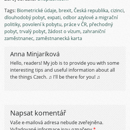
Tags:
Biometrické údaje
,
brexit
,
Česká republika
,
cizinci
,
dlouhodobý pobyt
,
expati
,
odbor azylové a migrační
politiky
,
povolení k pobytu
,
práce v ČR
,
přechodný
pobyt
,
trvalý pobyt
,
žádost o vízum
,
zahraniční
zaměstnanec
,
zaměstnanecká karta
Anna Minjaríková
Hello, readers! My job is to provide you with some
interesting tips and useful information about all
the things Czech. ♫ I'll be there for you! ♫
Napsat komentář
Vaše e-mailová adresa nebude zveřejněna.
Vyžadované informace jsou označeny
*