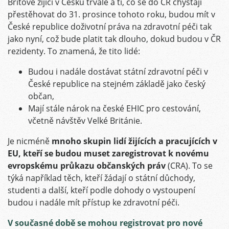
Britové žijící v Česku trvale a ti, co se do ČR chystají
přestěhovat do 31. prosince tohoto roku, budou mít v
České republice doživotní práva na zdravotní péči tak
jako nyní, což bude platit tak dlouho, dokud budou v ČR
rezidenty. To znamená, že tito lidé:
Budou i nadále dostávat státní zdravotní péči v
České republice na stejném základě jako český
občan,
Mají stále nárok na české EHIC pro cestování,
včetně návštěv Velké Británie.
Je nicméně
mnoho skupin lidí žijících a pracujících v
EU, kteří se budou muset zaregistrovat k novému
evropskému průkazu občanských práv
(CRA). To se
týká například těch, kteří žádají o státní důchody,
studenti a další, kteří podle dohody o vystoupení
budou i nadále mít přístup ke zdravotní péči.
V současné době se mohou registrovat pro nové