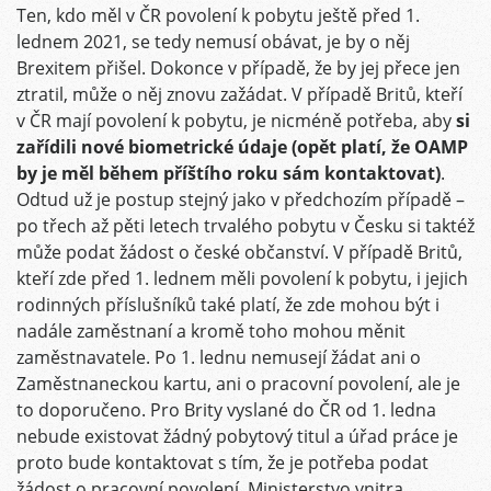
Ten, kdo měl v ČR povolení k pobytu ještě před 1.
lednem 2021, se tedy nemusí obávat, je by o něj
Brexitem přišel. Dokonce v případě, že by jej přece jen
ztratil, může o něj znovu zažádat. V případě Britů, kteří
v ČR mají povolení k pobytu, je nicméně potřeba, aby
si
zařídili nové biometrické údaje (opět platí, že OAMP
by je měl během příštího roku sám kontaktovat)
.
Odtud už je postup stejný jako v předchozím případě –
po třech až pěti letech trvalého pobytu v Česku si taktéž
může podat žádost o české občanství. V případě Britů,
kteří zde před 1. lednem měli povolení k pobytu, i jejich
rodinných příslušníků také platí, že zde mohou být i
nadále zaměstnaní a kromě toho mohou měnit
zaměstnavatele. Po 1. lednu nemusejí žádat ani o
Zaměstnaneckou kartu, ani o pracovní povolení, ale je
to doporučeno. Pro Brity vyslané do ČR od 1. ledna
nebude existovat žádný pobytový titul a úřad práce je
proto bude kontaktovat s tím, že je potřeba podat
žádost o pracovní povolení. Ministerstvo vnitra