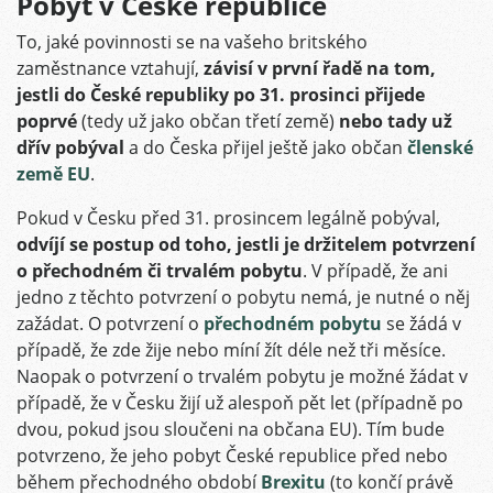
Pobyt v České republice
To, jaké povinnosti se na vašeho britského
zaměstnance vztahují,
závisí v první řadě na tom,
jestli do České republiky po 31. prosinci přijede
poprvé
(tedy už jako občan třetí země)
nebo tady už
dřív pobýval
a do Česka přijel ještě jako občan
členské
země EU
.
Pokud v Česku před 31. prosincem legálně pobýval,
odvíjí se postup od toho, jestli je držitelem potvrzení
o přechodném či trvalém pobytu
. V případě, že ani
jedno z těchto potvrzení o pobytu nemá, je nutné o něj
zažádat. O potvrzení o
přechodném pobytu
se žádá v
případě, že zde žije nebo míní žít déle než tři měsíce.
Naopak o potvrzení o trvalém pobytu je možné žádat v
případě, že v Česku žijí už alespoň pět let (případně po
dvou, pokud jsou sloučeni na občana EU). Tím bude
potvrzeno, že jeho pobyt České republice před nebo
během přechodného období
Brexitu
(to končí právě