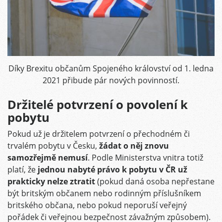
Díky Brexitu občanům Spojeného království od 1. ledna
2021 přibude pár nových povinností.
Držitelé potvrzení o povolení k
pobytu
Pokud už je držitelem potvrzení o přechodném či
trvalém pobytu v Česku,
žádat o něj znovu
samozřejmě nemusí
. Podle Ministerstva vnitra totiž
platí, že
jednou nabyté právo k pobytu v ČR už
prakticky nelze ztratit
(pokud daná osoba nepřestane
být britským občanem nebo rodinným příslušníkem
britského občana, nebo pokud neporuší veřejný
pořádek či veřejnou bezpečnost závažným způsobem).