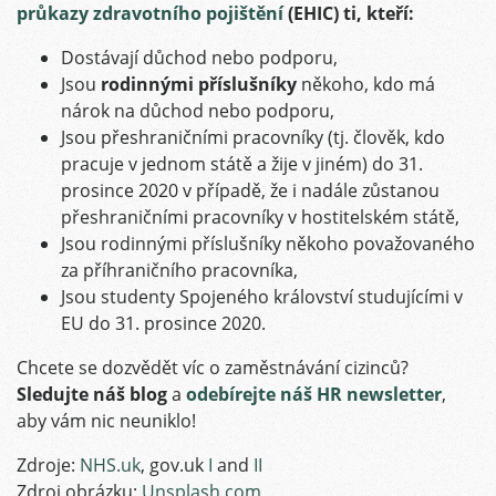
průkazy zdravotního pojištění
(EHIC) ti, kteří:
Dostávají důchod nebo podporu,
Jsou
rodinnými příslušníky
někoho, kdo má
nárok na důchod nebo podporu,
Jsou přeshraničními pracovníky (tj. člověk, kdo
pracuje v jednom státě a žije v jiném) do 31.
prosince 2020 v případě, že i nadále zůstanou
přeshraničními pracovníky v hostitelském státě,
Jsou rodinnými příslušníky někoho považovaného
za příhraničního pracovníka,
Jsou studenty Spojeného království studujícími v
EU do 31. prosince 2020.
Chcete se dozvědět víc o zaměstnávání cizinců?
Sledujte náš blog
a
odebírejte náš HR newsletter
,
aby vám nic neuniklo!
Zdroje:
NHS.uk
, gov.uk
I
and
II
Zdroj obrázku:
Unsplash.com