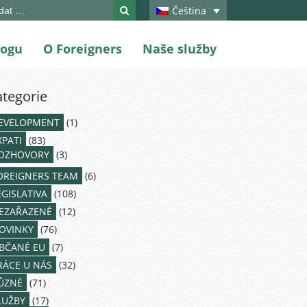
ch
Čeština
logu
O Foreigners
Naše služby
ategorie
EVELOPMENT
(1)
XPATI
(83)
OZHOVORY
(3)
OREIGNERS TEAM
(6)
EGISLATIVA
(108)
EZAŘAZENÉ
(12)
OVINKY
(76)
BČANÉ EU
(7)
RÁCE U NÁS
(32)
ŮZNÉ
(71)
LUŽBY
(17)