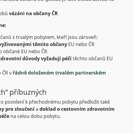
ůsobů
vázáni na občany ČR
me:
anů s trvalým pobytem, kteří jsou zároveň:
vyživovanými těmito občany
EU nebo ČR
ito občané EU nebo ČR
zdravotní důvody vyžadují péči
těchto občanů EU
o ČR v
řádně doloženém trvalém partnerském
ch” příbuzných
ti o povolení k přechodnému pobytu předložit také
y pro sloučení
a
doklad o cestovním zdravotním
péče
na celou dobu pobytu.