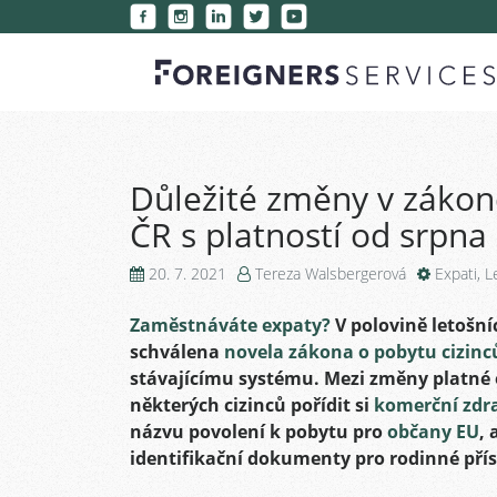
Důležité změny v zákon
ČR s platností od srpna
20. 7. 2021
Tereza Walsbergerová
Expati
,
L
Zaměstnáváte expaty?
V polovině letošníc
schválena
novela zákona o pobytu cizinc
stávajícímu systému. Mezi změny platné o
některých cizinců pořídit si
komerční zdra
názvu povolení k pobytu pro
občany EU
,
identifikační dokumenty pro rodinné pří