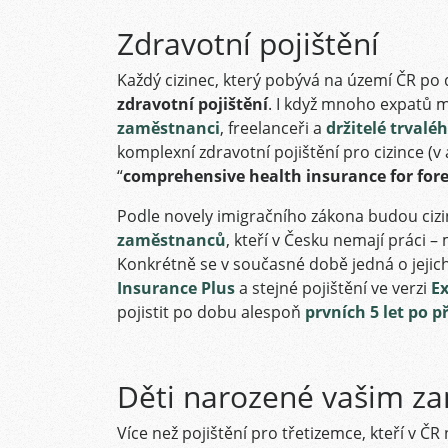
Zdravotní pojištění
Každý cizinec, který pobývá na území ČR p
zdravotní pojištění
. I když mnoho expatů 
zaměstnanci
, freelanceři a
držitelé trvalé
komplexní zdravotní pojištění pro cizince (v
“
comprehensive health insurance for fore
Podle novely imigračního zákona budou cizin
zaměstnanců
, kteří v Česku nemají práci 
Konkrétně se v současné době jedná o jeji
Insurance Plus
a stejné pojištění ve verzi
Ex
pojistit po dobu alespoň
prvních 5 let po p
Děti narozené vašim z
Více než pojištění pro třetizemce, kteří v 