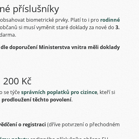
né příslušníky
obsahovat biometrické prvky. Platí to i pro
rodinné
i občanů si musí vyměnit staré doklady za nové do
3.
zdarma.
i dle doporučení Ministerstva vnitra měli doklady
i 200 Kč
o se týče
správních poplatků pro cizince
, kteří si
 prodloužení těchto povolení
.
ědčení o registraci
(dříve potvrzení o přechodném