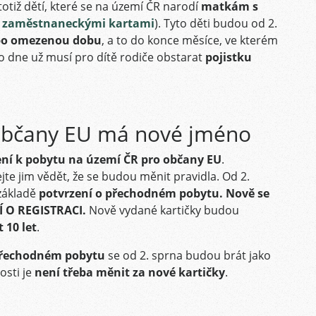
totiž dětí, které se na území ČR narodí
matkám s
i
zaměstnaneckými kartami
). Tyto děti budou od 2.
 po omezenou dobu
, a to do konce měsíce, ve kterém
o dne už musí pro dítě rodiče obstarat
pojistku
 občany EU má nové jméno
ní k pobytu na území ČR pro občany EU
.
jte jim vědět, že se budou měnit pravidla. Od 2.
základě
potvrzení o přechodném pobytu. Nově se
Í O REGISTRACI.
Nově vydané kartičky budou
 10 let
.
 přechodném pobytu
se od 2. sprna budou brát jako
osti je
není třeba měnit za nové kartičky
.