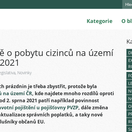
Sear
for:
Kategorie
O b
K
ě o pobytu cizinců na území
D
 2021
E
R
egislativa
,
Novinky
F
L
h prázdnin je třeba zbystřit, protože byla
N
ů na území ČR
, kde najdete mnoho rozdílů oproti
N
d 2. sprna 2021 patří například povinnost
O
votní pojištění u pojišťovny PVZP
, dále změna
P
 aktualizace správních poplatků, a taky nové
slušníky občanů EU.
R
S