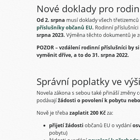
Nové doklady pro rodin
Od 2. srpna
musí doklady všech třetizemců 
příslušníky občanů EU
.
Rodinní příslušníc
srpna 2023.
Výměna těchto dokumentů je 
POZOR – vzdálení rodinní příslušníci by s
vyměnit dříve, a to do 31. srpna 2022.
Správní poplatky ve výš
Novela zákona s sebou také přináší změny c
podávají
žádosti o povolení k pobytu nebo
Nově je třeba
zaplatit 200 Kč
za:
přijetí žádosti
občanů EU o vydání
osv
pobytu)