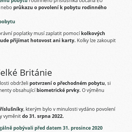
nému pobytu
rodinného příslušníka občana EU
nebo
průkazu o povolení k pobytu rodinného
 pobytu
rávní poplatky musí zaplatit pomocí
kolkových
ude přijímat hotovost ani karty.
Kolky lze zakoupit
elké Británie
ulosti obdrželi
potvrzení o přechodném pobytu
,
si
menty obsahující
biometrické prvky.
O výměnu
říslušníky
, kterým bylo v minulosti vydáno povolení
dy vyměnit
do 31. srpna 2022.
gálně pobývali před datem 31. prosince 2020