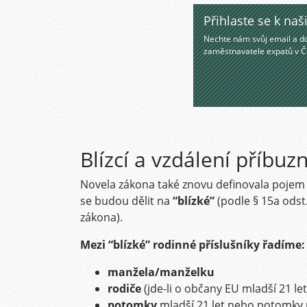
Přihlaste se k n
Nechte nám svůj email a do
zaměstnavatele expatů v Č
Blízcí a vzdálení příbu
Novela zákona také znovu definovala poje
se budou dělit na
“blízké”
(podle § 15a odst.
zákona).
Mezi “blízké” rodinné příslušníky řadíme:
manžela/manželku
rodiče
(jde-li o občany EU mladší 21 let
potomky
mladší 21 let nebo potomky 