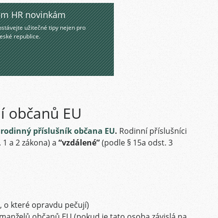
ašim HR novinkám
stávejte užitečné tipy nejen pro
eské republice.
zní občanů EU
m
rodinný příslušník
občana EU
.
Rodinní příslušníci
 1 a 2 zákona) a
“vzdálené”
(podle § 15a odst. 3
, o které opravdu pečují)
manželů občanů EU (pokud je tato osoba závislá na