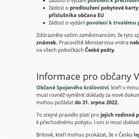
žádosti o vydání
povolení k přechod
žádost o
prodloužení pobytové karty
příslušníka občana EU
žádost o vydání
povolení k trvalému
Zdůrazněte vašim zaměstnancům, že tyto sp
známek.
Pracoviště Ministerstva vnitra
neb
na všech pobočkách
České pošty
.
Informace pro občany V
Občané Spojeného království
, kteří v min
musí rovněž vyměnit doklady za nové doku
mohou požádat
do 31. srpna 2022.
To stejné pravidlo platí pro
jejich rodinné p
k přechodnému pobytu. I oni si musí dokla
Britové, kteří mohou prokázat, že v Česku
le