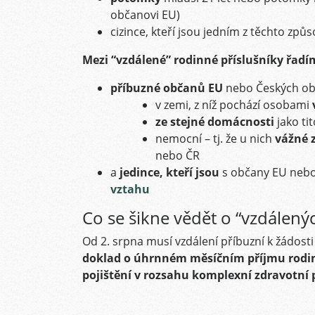
občanovi EU)
cizince, kteří jsou jedním z těchto zp
Mezi “vzdálené” rodinné příslušníky řadí
příbuzné občanů EU
nebo Českých obč
v zemi, z níž pochází osobami
ze stejné domácnosti
jako t
nemocní – tj. že u nich
vážné 
nebo ČR
a
jedince, kteří jsou
s občany EU neb
vztahu
Co se šikne vědět o “vzdálený
Od 2. srpna musí vzdálení příbuzní k žádos
doklad o úhrnném měsíčním příjmu rodin
pojištění v rozsahu komplexní zdravotní 