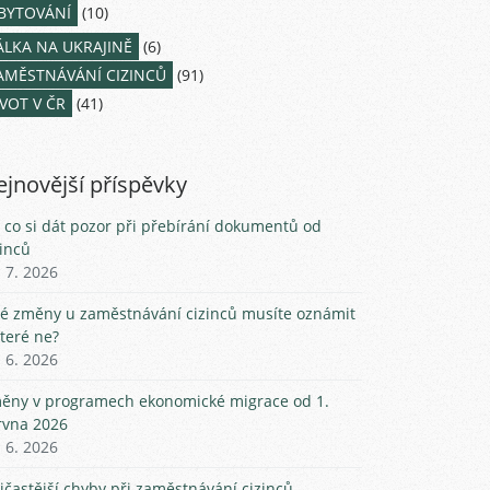
BYTOVÁNÍ
(10)
ÁLKA NA UKRAJINĚ
(6)
AMĚSTNÁVÁNÍ CIZINCŮ
(91)
IVOT V ČR
(41)
jnovější příspěvky
 co si dát pozor při přebírání dokumentů od
zinců
. 7. 2026
ké změny u zaměstnávání cizinců musíte oznámit
které ne?
. 6. 2026
ěny v programech ekonomické migrace od 1.
rvna 2026
. 6. 2026
jčastější chyby při zaměstnávání cizinců