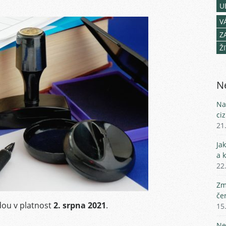
U
V
Z
Ž
Ne
Na
ci
21
Ja
a 
22
Zm
če
dou v platnost
2. srpna 2021
.
15
Ne