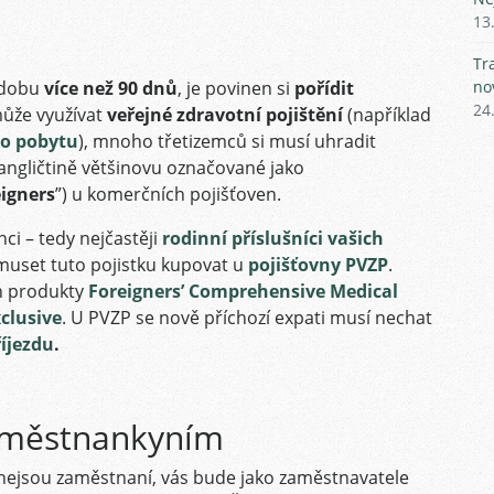
13
Tr
o dobu
více než 90 dnů
, je povinen si
pořídit
no
24
může využívat
veřejné zdravotní pojištění
(například
ho pobytu
), mnoho třetizemců si musí uhradit
 angličtině většinovu označované jako
igners
”) u komerčních pojišťoven.
ci – tedy nejčastěji
rodinní příslušníci vašich
– muset tuto pojistku kupovat u
pojišťovny PVZP
.
ch produkty
Foreigners’ Comprehensive Medical
clusive
. U PVZP se nově příchozí expati musí nechat
říjezdu
.
aměstnankyním
ČR nejsou zaměstnaní, vás bude jako zaměstnavatele