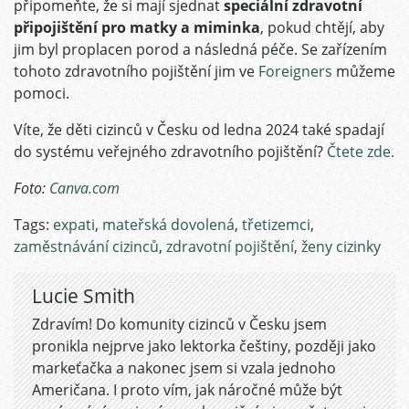
připomeňte, že si mají sjednat
speciální zdravotní
připojištění pro matky a miminka
, pokud chtějí, aby
jim byl proplacen porod a následná péče. Se zařízením
tohoto zdravotního pojištění jim ve
Foreigners
můžeme
pomoci.
Víte, že děti cizinců v Česku od ledna 2024 také spadají
do systému veřejného zdravotního pojištění?
Čtete zde.
Foto:
Canva.com
Tags:
expati
,
mateřská dovolená
,
třetizemci
,
zaměstnávání cizinců
,
zdravotní pojištění
,
ženy cizinky
Lucie Smith
Zdravím! Do komunity cizinců v Česku jsem
pronikla nejprve jako lektorka češtiny, později jako
markeťačka a nakonec jsem si vzala jednoho
Američana. I proto vím, jak náročné může být