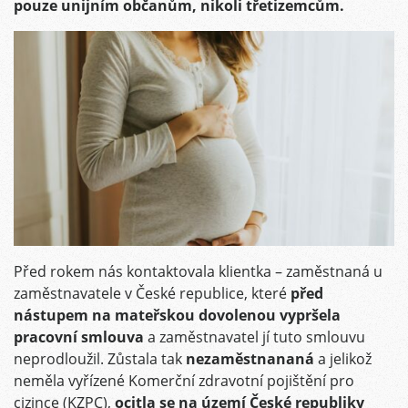
pouze unijním občanům, nikoli třetizemcům.
Před rokem nás kontaktovala klientka – zaměstnaná u
zaměstnavatele v České republice, které
před
nástupem na mateřskou dovolenou vypršela
pracovní smlouva
a zaměstnavatel jí tuto smlouvu
neprodloužil. Zůstala tak
nezaměstnananá
a jelikož
neměla vyřízené Komerční zdravotní pojištění pro
cizince (KZPC),
ocitla se na území České republiky