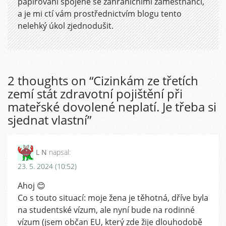
papírování spojené se zahraničními zaměstnanci,
a je mi ctí vám prostřednictvím blogu tento
nelehký úkol zjednodušit.
2 thoughts on “
Cizinkám ze třetích
zemí stát zdravotní pojištění při
mateřské dovolené neplatí. Je třeba si
sjednat vlastní
”
L N
napsal:
23. 5. 2024 (10:52)
Ahoj 😊
Co s touto situací: moje žena je těhotná, dříve byla
na studentské vízum, ale nyní bude na rodinné
vízum (jsem občan EU, který zde žije dlouhodobě