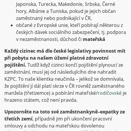
Japonska,
Turecka, Makedonie, Srbska, Černé
hory, Albánie a Tuniska, pokud je jejich občan
zaměstnaný nebo podnikající v ČR,
občané z Evropské unie, kteří pobírají některou z
českých dávek sociálního zabezpečení, tj. podpora
v nezaměstnanosti, důchod či
mateřská
Každý cizinec má dle české legislativy povinnost mít
při pobytu na našem úžemí platné zdravotní
pojištění.
Tudíž když cizinci končí pojištění plynoucí ze
zaměstnání, musí jej od následujícího dne nahradit
KZPC. To naše klientka neučinila – jelikož se domnívala,
že pojištění jí dál platí skrze v ČR rovněž zaměstnaného
manžela (třetizemce) a pobírání mateřské/
rodičovské
je
hrazeno státem, což není pravda.
Upozorněte na toto své zaměstnankyně–expatky ze
třetích zemí
, případně jim při ukončení pracovní
smlouvy a odchodu na mateřskou dovolenou