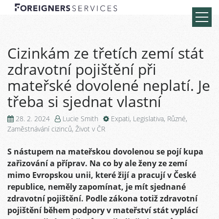
Cizinkám ze třetích zemí stát
zdravotní pojištění při
mateřské dovolené neplatí. Je
třeba si sjednat vlastní
28. 2. 2024
Lucie Smith
Expati
,
Legislativa
,
Různé
,
Zaměstnávání cizinců
,
Život v ČR
S nástupem na mateřskou dovolenou se pojí kupa
zařizování a příprav. Na co by ale ženy ze zemí
mimo Evropskou unii, které žijí a pracují v České
republice, neměly zapomínat, je mít sjednané
zdravotní pojištění. Podle zákona totiž zdravotní
pojištění během podpory v mateřství stát vyplácí