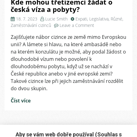
Kde mohou třetizemci žádat o
česká víza a pobyty?
18. 7. 2023
Lucie Smith
Expati
,
Legislativa
,
Různé
,
on
Zaměstnávání cizinců
Leave a Comment
Kde
Zajišťujete nábor cizince ze země mimo Evropskou
mohou
unii? A lámete si hlavu, na které ambasádě nebo
třetizemci
žádat
na kterém konzulátu je možné, aby podal žádost o
o
dlouhodobé vízum nebo povolení k
česká
dlouhodobému pobytu, když už se nachází v
víza
České republice anebo v jiné evropské zemi?
a
Takové cizince lze při jejich zaměstnávání rozdělit
pobyty?
do dvou skupin.
Číst více
Aby se vám web dobře používal (Souhlas s