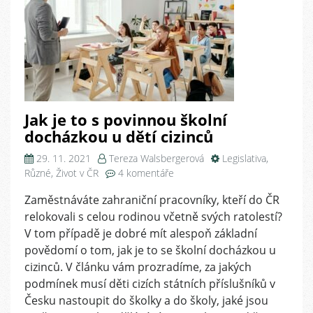
Jak je to s povinnou školní
docházkou u dětí cizinců
29. 11. 2021
Tereza Walsbergerová
Legislativa
,
u
Různé
,
Život v ČR
4 komentáře
textu
Zaměstnáváte zahraniční pracovníky, kteří do ČR
s
relokovali s celou rodinou včetně svých ratolestí?
názvem
Jak
V tom případě je dobré mít alespoň základní
je
povědomí o tom, jak je to se školní docházkou u
to
cizinců. V článku vám prozradíme, za jakých
s
podmínek musí děti cizích státních příslušníků v
povinnou
Česku nastoupit do školky a do školy, jaké jsou
školní