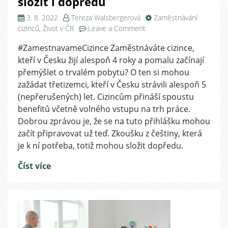
složit i dopředu
3. 8. 2022
Tereza Walsbergerová
Zaměstnávání
on
cizinců
,
Život v ČR
Leave a Comment
Máte
#ZamestnavameCizince Zaměstnáváte cizince,
ve
kteří v Česku žijí alespoň 4 roky a pomalu začínají
firmě
kandidáty
přemýšlet o trvalém pobytu? O ten si mohou
na
zažádat třetizemci, kteří v Česku strávili alespoň 5
trvalý
(nepřerušených) let. Cizincům přináší spoustu
pobyt?
benefitů včetně volného vstupu na trh práce.
Zkouška
Dobrou zprávou je, že se na tuto přihlášku mohou
z
začít připravovat už teď. Zkoušku z češtiny, která
češtiny
je k ní potřeba, totiž mohou složit dopředu.
se
dá
Číst více
složit
i
dopředu