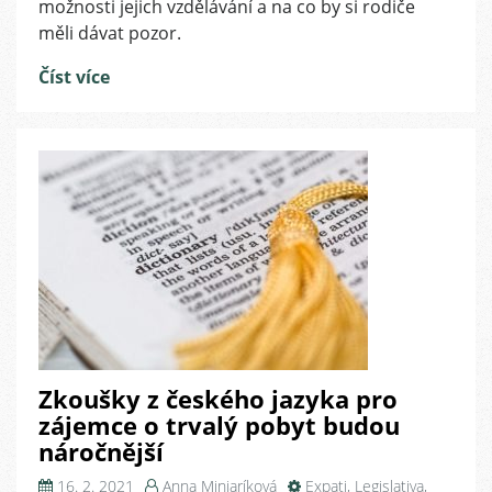
možnosti jejich vzdělávání a na co by si rodiče
docházkou
měli dávat pozor.
u
dětí
Číst více
cizinců
Zkoušky z českého jazyka pro
zájemce o trvalý pobyt budou
náročnější
16. 2. 2021
Anna Minjaríková
Expati
,
Legislativa
,