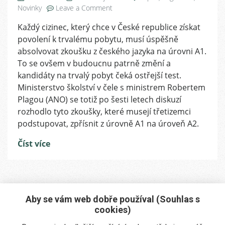
on
Novinky
Leave a Comment
Zkoušky
Každý cizinec, který chce v České republice získat
z
povolení k trvalému pobytu, musí úspěšně
českého
jazyka
absolvovat zkoušku z českého jazyka na úrovni A1.
pro
To se ovšem v budoucnu patrně změní a
zájemce
kandidáty na trvalý pobyt čeká ostřejší test.
o
Ministerstvo školství v čele s ministrem Robertem
trvalý
Plagou (ANO) se totiž po šesti letech diskuzí
pobyt
rozhodlo tyto zkoušky, které musejí třetizemci
budou
podstupovat, zpřísnit z úrovně A1 na úroveň A2.
náročnější
Číst více
Aby se vám web dobře používal (Souhlas s
cookies)
Máte zájem o naše služby?