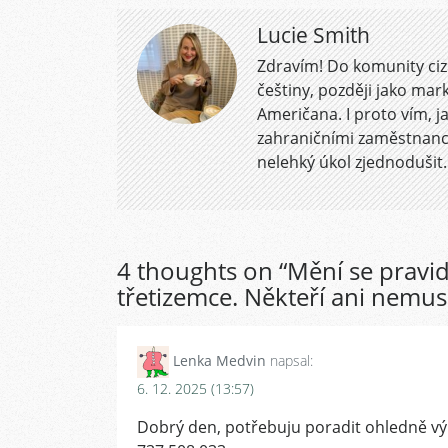
Lucie Smith
Zdravím! Do komunity cizi
češtiny, později jako mar
Američana. I proto vím, 
zahraničními zaměstnanci
nelehký úkol zjednodušit.
4 thoughts on “
Mění se pravi
třetizemce. Někteří ani nemu
Lenka Medvin
napsal:
6. 12. 2025 (13:57)
Dobrý den, potřebuju poradit ohledně vým