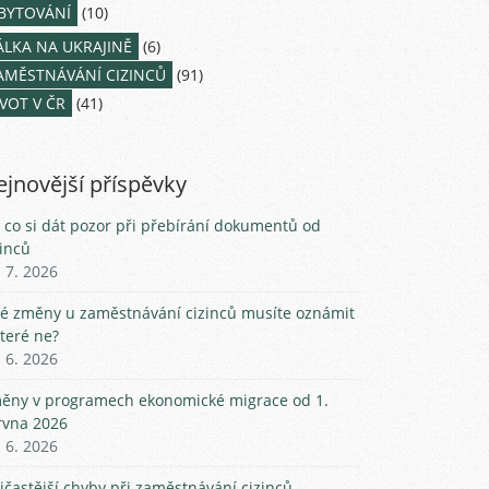
BYTOVÁNÍ
(10)
ÁLKA NA UKRAJINĚ
(6)
AMĚSTNÁVÁNÍ CIZINCŮ
(91)
IVOT V ČR
(41)
jnovější příspěvky
 co si dát pozor při přebírání dokumentů od
zinců
. 7. 2026
ké změny u zaměstnávání cizinců musíte oznámit
které ne?
. 6. 2026
ěny v programech ekonomické migrace od 1.
rvna 2026
. 6. 2026
jčastější chyby při zaměstnávání cizinců