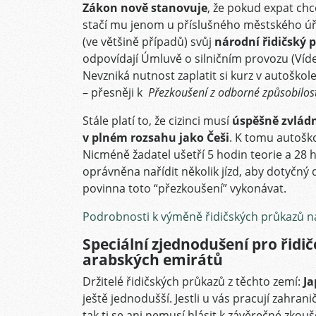
Zákon nově stanovuje
, že pokud expat chce
stačí mu jenom u příslušného městského úřa
(ve většině případů) svůj
národní řidičský 
odpovídají
Úmluvě o silničním provozu (Víde
Nevzniká nutnost zaplatit si kurz v autoškole 
– přesněji k
Přezkoušení z odborné způsobilost
Stále platí to, že cizinci musí
úspěšně zvládn
v plném rozsahu jako Češi
. K tomu autošk
Nicméně žadatel ušetří 5 hodin teorie a 28 h
oprávněna nařídit několik jízd, aby dotyčný 
povinna toto “přezkoušení” vykonávat.
Podrobnosti k výměně řidičských průkazů na
Speciální zjednodušení pro řidi
arabských emirátů
Držitelé řidičských průkazů z těchto zemí:
Ja
ještě jednodušší. Jestli u vás pracují zahran
tak ti se ani nemusí hlásit k závěrečné zkouš