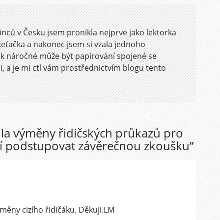
nců v Česku jsem pronikla nejprve jako lektorka
keťačka a nakonec jsem si vzala jednoho
jak náročné může být papírování spojené se
, a je mi ctí vám prostřednictvím blogu tento
dla výměny řidičských průkazů pro
sí podstupovat závěrečnou zkoušku
”
ěny cizího řidičáku. Děkuji.LM