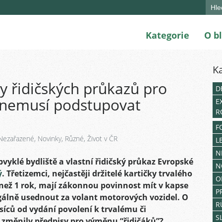
Sear
for:
Kategorie
O b
K
y řidičských průkazů pro
D
i nemusí podstupovat
E
R
F
Nezařazené
,
Novinky
,
Různé
,
Život v ČR
L
N
obvyklé bydliště a vlastní řidičský průkaz Evropské
N
ý
. Třetizemci, nejčastěji držitelé kartičky trvalého
O
ež 1 rok, mají zákonnou povinnost mít v kapse
P
egálně usednout za volant motorových vozidel. O
R
íců od vydání povolení k trvalému či
S
 změnily předpisy pro výměnu “řidičáků”?