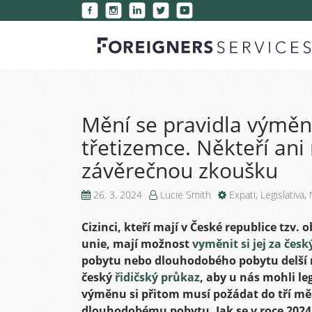
Mění se pravidla výměn
třetizemce. Někteří an
závěrečnou zkoušku
26. 3. 2024
Lucie Smith
Expati
,
Legislativa
,
Cizinci, kteří mají v České republice tzv. 
unie, mají možnost
vyměnit si jej za česk
pobytu nebo dlouhodobého pobytu delší n
český
řidičský průkaz
, aby u nás mohli l
výměnu si přitom musí požádat do tří měs
dlouhodobému pobytu. Jak se v roce 2024