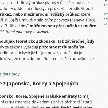
 vlastnit řidičský průkaz platný v České republice,
13
du – v oddělení řidičských průkazů – předložit buď
průkaz, nebo mezinárodní řidičský průkaz
, které
Tr
no
ň 1968) či Úmluvě o silničním provozu (Ženeva 1949).
24
a “řidič z ciziny”
může rovnou přeskočit ke zkoušce
i k řízení motorových vozidel
.
out jak teoretickou zkoušku, tak závěrečné jízdy
oly ze zákona vyžadují
přítomnost tlumočníka
.
odin praktických jízd… Jen pozor, autoškola je
dokázal, že opravdu umí řídit a ne každá autoškola je
jdete tady.
če z Japonska, Korey a Spojených
ponsko, Korea, Spojené arabské emiráty
to mají
iční zaměstnanci s dokladem z právě těchto tří států,
ce v autoškole. Jediné,
co po nich česká legislativa