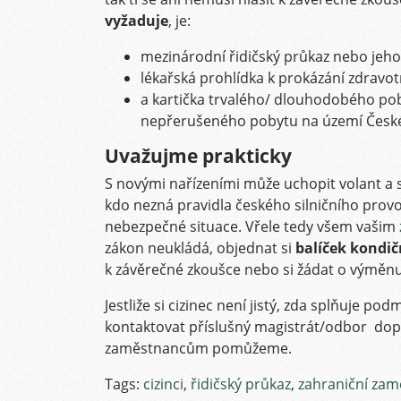
vyžaduje
, je:
mezinárodní řidičský průkaz nebo jeho
lékařská prohlídka k prokázání zdravotn
a kartička trvalého/ dlouhodobého pob
nepřerušeného pobytu na území České
Uvažujme prakticky
S novými nařízeními může uchopit volant a s
kdo nezná pravidla českého silničního provo
nebezpečné situace. Vřele tedy všem vašim
zákon neukládá, objednat si
balíček kondič
k závěrečné zkoušce nebo si žádat o výměnu
Jestliže si cizinec není jistý, zda splňuje 
kontaktovat příslušný magistrát/odbor dop
zaměstnancům pomůžeme.
Tags:
cizinci
,
řidičský průkaz
,
zahraniční zam