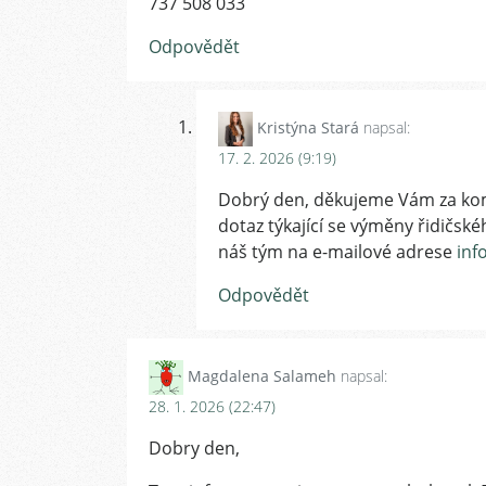
737 508 033
Odpovědět
Kristýna Stará
napsal:
17. 2. 2026 (9:19)
Dobrý den, děkujeme Vám za kom
dotaz týkající se výměny řidičs
náš tým na e-mailové adrese
inf
Odpovědět
Magdalena Salameh
napsal:
28. 1. 2026 (22:47)
Dobry den,