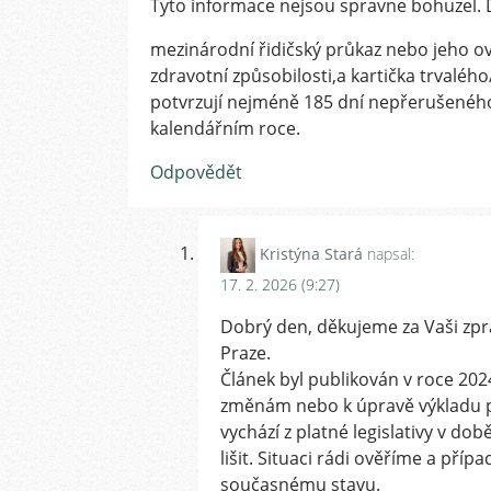
Tyto informace nejsou spravne bohuzel. D
mezinárodní řidičský průkaz nebo jeho ov
zdravotní způsobilosti,a kartička trvalé
potvrzují nejméně 185 dní nepřerušenéh
kalendářním roce.
Odpovědět
Kristýna Stará
napsal:
17. 2. 2026 (9:27)
Dobrý den, děkujeme za Vaši zprá
Praze.
Článek byl publikován v roce 202
změnám nebo k úpravě výkladu p
vychází z platné legislativy v do
lišit. Situaci rádi ověříme a pří
současnému stavu.