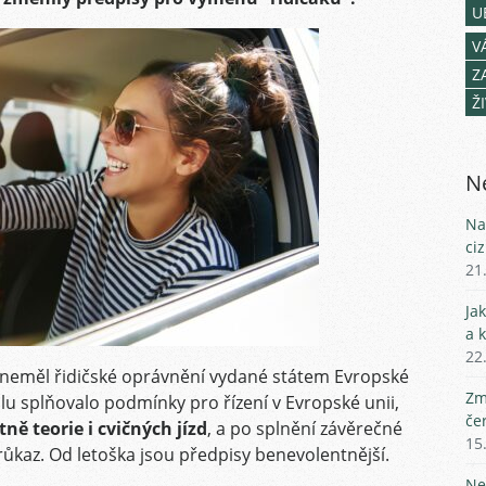
U
V
Z
Ž
Ne
Na
ci
21
Ja
a 
22
c neměl řidičské oprávnění vydané státem Evropské
Zm
lu splňovalo podmínky pro řízení v Evropské unii,
če
ně teorie i cvičných jízd
, a po splnění závěrečné
15
růkaz. Od letoška jsou předpisy benevolentnější.
Ne