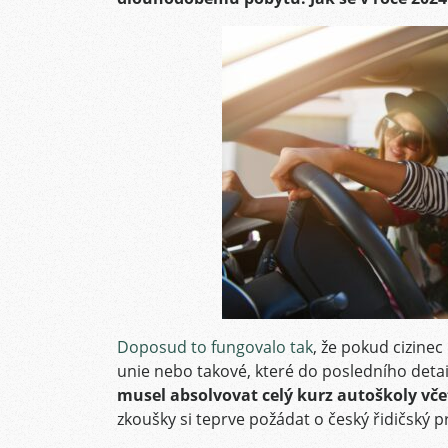
Doposud to fungovalo tak
, že pokud cizine
unie nebo takové, které do posledního detai
musel absolvovat celý kurz autoškoly včet
zkoušky si teprve požádat o český řidičský p