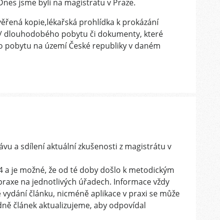
nes jsme byli na magistratu v Praze.
ěřená kopie,lékařská prohlídka k prokázání
ho/ dlouhodobého pobytu či dokumenty, které
o pobytu na území České republiky v daném
vu a sdílení aktuální zkušenosti z magistrátu v
4 a je možné, že od té doby došlo k metodickým
raxe na jednotlivých úřadech. Informace vždy
bě vydání článku, nicméně aplikace v praxi se může
padně článek aktualizujeme, aby odpovídal