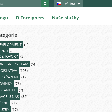
ch
Čeština
logu
O Foreigners
Naše služby
ategorie
EVELOPMENT
(1)
XPATI
(83)
OZHOVORY
(3)
OREIGNERS TEAM
(6)
EGISLATIVA
(108)
EZAŘAZENÉ
(12)
OVINKY
(76)
BČANÉ EU
(7)
RÁCE U NÁS
(32)
ŮZNÉ
(71)
LUŽBY
(17)