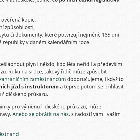
 ověřená kopie,
í způsobilosti,
ytu či dokumenty, které potvrzují nejméně 185 dní
 republiky v daném kalendářním roce
ešlápnout plyn i někdo, kdo léta neřídil a především
zu. Ruku na srdce, takový řidič může způsobit
zahraničním zaměstnancům
doporučujeme, i když to
ních jízd s instruktorem
a teprve potom se přihlásit
 řidičského průkazu.
podmínky pro výměnu řidičského průkazu, může
ravy.
Anebo se obrátit na nás
, s radostí vám i vašim
ěstnanci