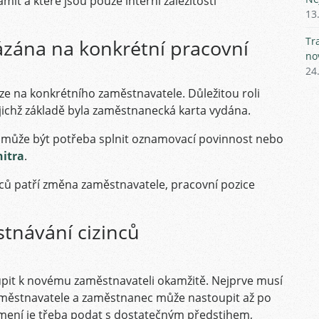
mit a které jsou pouze interní záležitostí
13
Tr
ázána na konkrétní pracovní
no
24
ze na konkrétního zaměstnavatele. Důležitou roli
jichž základě byla zaměstnanecká karta vydána.
 může být potřeba splnit oznamovací povinnost nebo
nitra
.
nců patří změna zaměstnavatele, pracovní pozice
tnávání cizinců
it k novému zaměstnavateli okamžitě. Nejprve musí
aměstnavatele a zaměstnanec může nastoupit až po
mení je třeba podat s dostatečným předstihem,