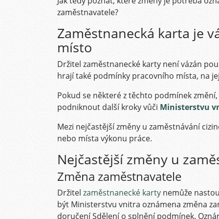
Jak tedy poznat, které změny je potřeba ozná
zaměstnavatele?
Zaměstnanecká karta je v
místo
Držitel zaměstnanecké karty není vázán pou
hrají také podmínky pracovního místa, na je
Pokud se některé z těchto podmínek změní,
podniknout další kroky vůči
Ministerstvu v
Mezi nejčastější změny u zaměstnávání cizi
nebo místa výkonu práce.
Nejčastější změny u zaměs
Změna zaměstnavatele
Držitel
zaměstnanecké karty
nemůže nastoup
být Ministerstvu vnitra oznámena změna z
doručení Sdělení o splnění podmínek. Ozná