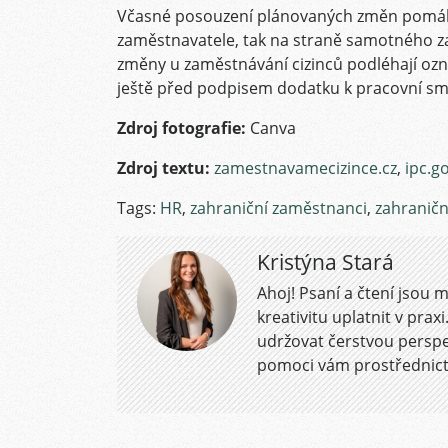
Včasné posouzení plánovaných změn pomáhá
zaměstnavatele, tak na straně samotného zam
změny u zaměstnávání cizinců podléhají oz
ještě před podpisem dodatku k pracovní s
Zdroj fotografie:
Canva
Zdroj textu:
zamestnavamecizince.cz
,
ipc.g
Tags:
HR
,
zahraniční zaměstnanci
,
zahranič
Kristýna Stará
Ahoj! Psaní a čtení jsou 
kreativitu uplatnit v prax
udržovat čerstvou perspek
pomoci vám prostřednict