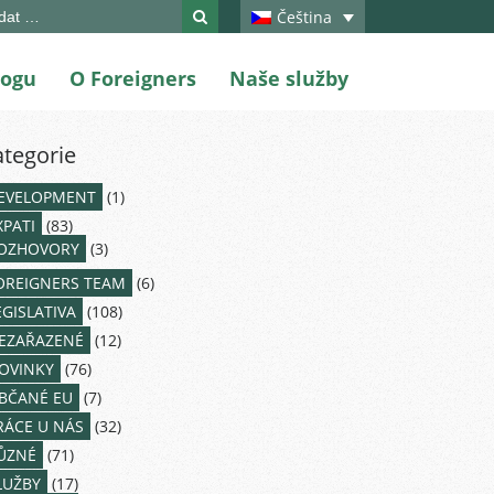
ch
Čeština
logu
O Foreigners
Naše služby
ategorie
EVELOPMENT
(1)
XPATI
(83)
OZHOVORY
(3)
OREIGNERS TEAM
(6)
EGISLATIVA
(108)
EZAŘAZENÉ
(12)
OVINKY
(76)
BČANÉ EU
(7)
RÁCE U NÁS
(32)
ŮZNÉ
(71)
LUŽBY
(17)