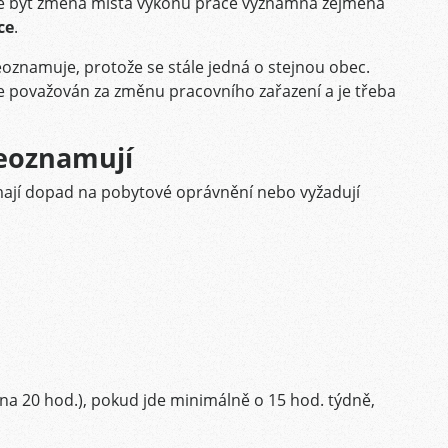
že být změna místa výkonu práce významná zejména
ce
.
eoznamuje, protože se stále jedná o stejnou obec.
e považován za změnu pracovního zařazení a je třeba
eoznamují
ají dopad na pobytové oprávnění nebo vyžadují
na 20 hod.), pokud jde minimálně o 15 hod. týdně,