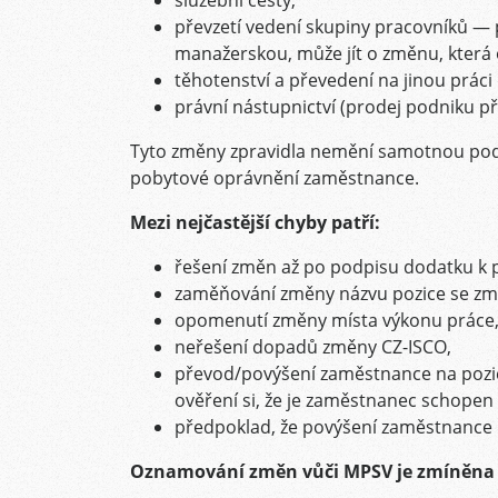
převzetí vedení skupiny pracovníků — 
manažerskou, může jít o změnu, která 
těhotenství a převedení na jinou práci
právní nástupnictví (prodej podniku při
Tyto změny zpravidla nemění samotnou pod
pobytové oprávnění zaměstnance.
Mezi nejčastější chyby patří:
řešení změn až po podpisu dodatku k 
zaměňování změny názvu pozice se zm
opomenutí změny místa výkonu práce
neřešení dopadů změny CZ-ISCO,
převod/povýšení zaměstnance na pozici 
ověření si, že je zaměstnanec schopen 
předpoklad, že povýšení zaměstnance n
Oznamování změn vůči MPSV je zmíněna