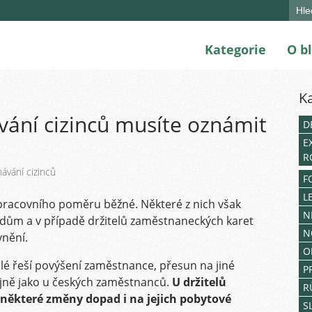
Sear
for:
Kategorie
O b
K
ání cizinců musíte oznámit
D
E
R
ávání cizinců
F
L
racovního poměru běžné. Některé z nich však
N
ům a v případě držitelů zaměstnaneckých karet
N
vnění.
O
lé řeší povýšení zaměstnance, přesun na jiné
P
jně jako u českých zaměstnanců.
U držitelů
R
ěkteré změny dopad i na jejich pobytové
S