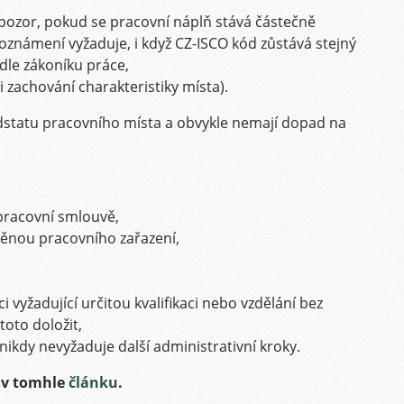
pozor, pokud se pracovní náplň stává částečně
oznámení vyžaduje, i když CZ-ISCO kód zůstává stejný
 dle zákoníku práce,
 zachování charakteristiky místa).
statu pracovního místa a obvykle nemají dopad na
pracovní smlouvě,
ěnou pracovního zařazení,
,
vyžadující určitou kvalifikaci nebo vzdělání bez
toto doložit,
ikdy nevyžaduje další administrativní kroky.
 v tomhle
článku
.