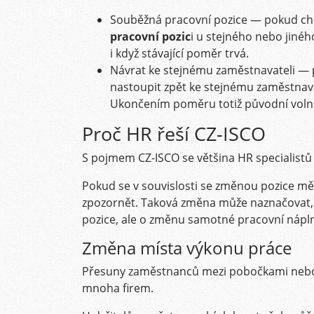
Souběžná pracovní pozice — pokud chc
pracovní pozic
i u stejného nebo jiné
i když stávající poměr trvá.
Návrat ke stejnému zaměstnavateli —
nastoupit zpět ke stejnému zaměstnava
Ukončením poměru totiž původní volné
Proč HR řeší CZ-ISCO
S pojmem CZ-ISCO se většina HR specialistů 
Pokud se v souvislosti se změnou pozice měn
zpozornět. Taková změna může naznačovat, 
pozice, ale o změnu samotné pracovní nápl
Změna místa výkonu práce
Přesuny zaměstnanců mezi pobočkami nebo
mnoha firem.