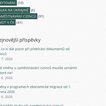
BYTOVÁNÍ
(10)
ÁLKA NA UKRAJINĚ
(6)
AMĚSTNÁVÁNÍ CIZINCŮ
(91)
IVOT V ČR
(41)
jnovější příspěvky
 co si dát pozor při přebírání dokumentů od
zinců
. 7. 2026
ké změny u zaměstnávání cizinců musíte oznámit
které ne?
. 6. 2026
ěny v programech ekonomické migrace od 1.
rvna 2026
. 6. 2026
jčastější chyby při zaměstnávání cizinců