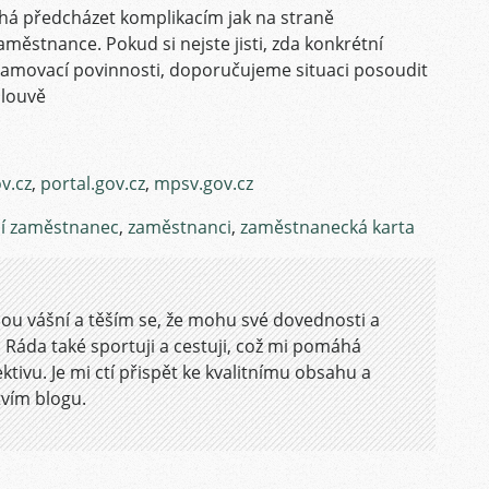
 předcházet komplikacím jak na straně
ěstnance. Pokud si nejste jisti, zda konkrétní
namovací povinnosti, doporučujeme situaci posoudit
mlouvě
ov.cz
,
portal.gov.cz
,
mpsv.gov.cz
ní zaměstnanec
,
zaměstnanci
,
zaměstnanecká karta
mou vášní a těším se, že mohu své dovednosti a
i. Ráda také sportuji a cestuji, což mi pomáhá
tivu. Je mi ctí přispět ke kvalitnímu obsahu a
vím blogu.