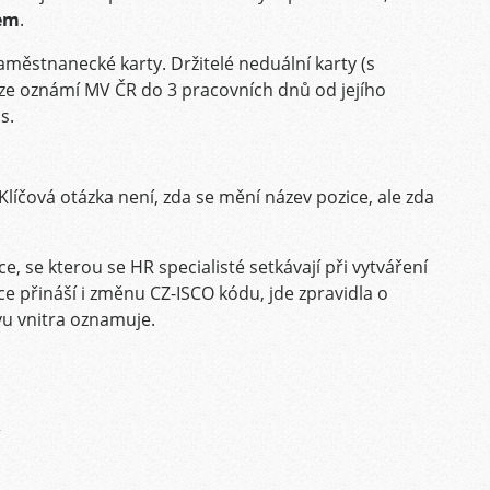
em
.
zaměstnanecké karty. Držitelé neduální karty (s
e oznámí MV ČR do 3 pracovních dnů od jejího
s.
íčová otázka není, zda se mění název pozice, ale zda
ce, se kterou se HR specialisté setkávají při vytváření
e přináší i změnu CZ-ISCO kódu, jde zpravidla o
vu vnitra oznamuje.
r