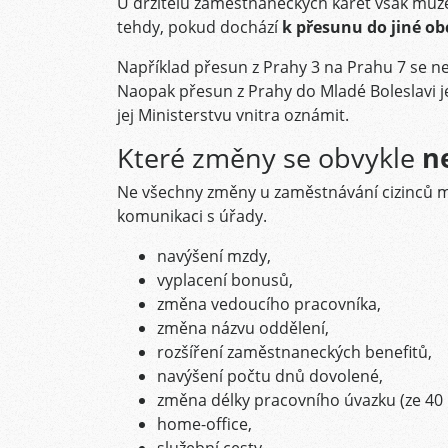
U držitelů zaměstnaneckých karet však mů
tehdy, pokud dochází
k přesunu do jiné ob
Například přesun z Prahy 3 na Prahu 7 se n
Naopak přesun z Prahy do Mladé Boleslavi j
jej Ministerstvu vnitra oznámit.
Které změny se obvykle
n
Ne všechny změny u zaměstnávání cizinců m
komunikaci s úřady.
navýšení mzdy,
vyplacení bonusů,
změna vedoucího pracovníka,
změna názvu oddělení,
rozšíření zaměstnaneckých benefitů,
navýšení počtu dnů dovolené,
změna délky pracovního úvazku (ze 40 
home-office,
služební cesty,