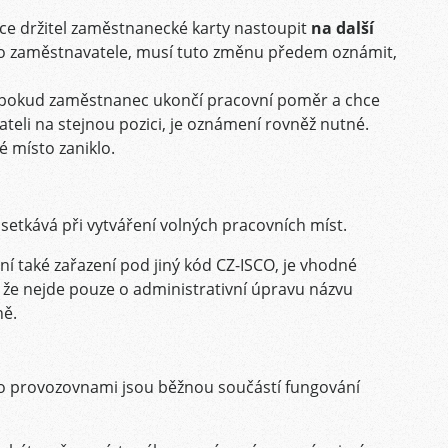
e držitel zaměstnanecké karty nastoupit
na další
ho zaměstnavatele, musí tuto změnu předem oznámit,
 pokud zaměstnanec ukončí pracovní poměr a chce
teli na stejnou pozici, je oznámení rovněž nutné.
 místo zaniklo.
setkává při vytváření volných pracovních míst.
í také zařazení pod jiný kód CZ-ISCO, je vhodné
že nejde pouze o administrativní úpravu názvu
ně.
 provozovnami jsou běžnou součástí fungování