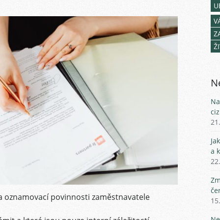
U
V
Z
Ž
Ne
Na
ci
21
Ja
a 
22
Zm
če
a oznamovací povinnosti zaměstnavatele
15
Ne