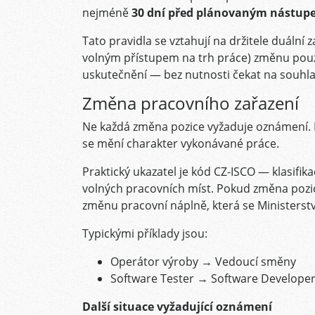
nejméně
30 dní před plánovaným nástup
Tato pravidla se vztahují na držitele duální 
volným přístupem na trh práce) změnu pouz
uskutečnění — bez nutnosti čekat na souhla
Změna pracovního zařazení
Ne každá změna pozice vyžaduje oznámení. Kl
se mění charakter vykonávané práce.
Praktický ukazatel je kód CZ-ISCO — klasifika
volných pracovních míst. Pokud změna pozic
změnu pracovní náplně, která se Ministerst
Typickými příklady jsou:
Operátor výroby → Vedoucí směny
Software Tester → Software Develope
Další situace vyžadující oznámení