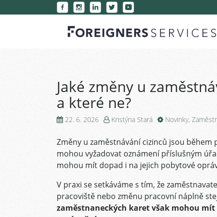
Jaké změny u zaměstnáv
a které ne?
22. 6. 2026
Kristýna Stará
Novinky
,
Zaměstn
Změny u zaměstnávání cizinců jsou během p
mohou vyžadovat oznámení příslušným úřad
mohou mít dopad i na jejich pobytové oprá
V praxi se setkáváme s tím, že zaměstnavate
pracoviště nebo změnu pracovní náplně ste
zaměstnaneckých karet však mohou mít n