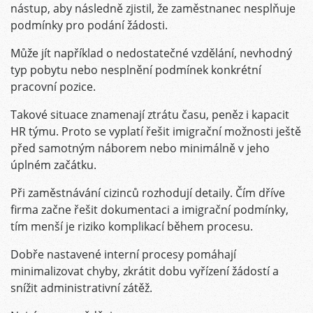
nástup, aby následně zjistil, že zaměstnanec nesplňuje
podmínky pro podání žádosti.
Může jít například o nedostatečné vzdělání, nevhodný
typ pobytu nebo nesplnění podmínek konkrétní
pracovní pozice.
Takové situace znamenají ztrátu času, peněz i kapacit
HR týmu. Proto se vyplatí řešit imigrační možnosti ještě
před samotným náborem nebo minimálně v jeho
úplném začátku.
Při zaměstnávání cizinců rozhodují detaily. Čím dříve
firma začne řešit dokumentaci a imigrační podmínky,
tím menší je riziko komplikací během procesu.
Dobře nastavené interní procesy pomáhají
minimalizovat chyby, zkrátit dobu vyřízení žádostí a
snížit administrativní zátěž.