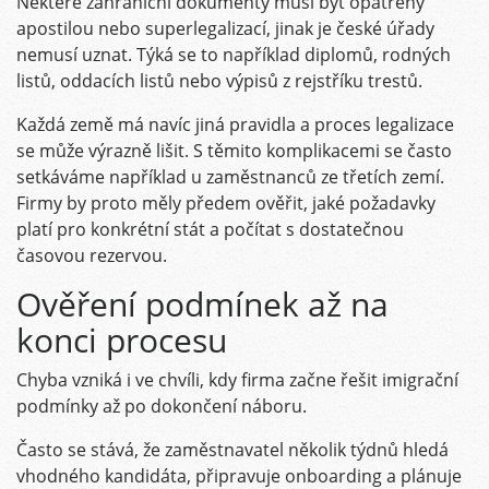
Některé zahraniční dokumenty musí být opatřeny
apostilou nebo superlegalizací, jinak je české úřady
nemusí uznat. Týká se to například diplomů, rodných
listů, oddacích listů nebo výpisů z rejstříku trestů.
Každá země má navíc jiná pravidla a proces legalizace
se může výrazně lišit. S těmito komplikacemi se často
setkáváme například u zaměstnanců ze třetích zemí.
Firmy by proto měly předem ověřit, jaké požadavky
platí pro konkrétní stát a počítat s dostatečnou
časovou rezervou.
Ověření podmínek až na
konci procesu
Chyba vzniká i ve chvíli, kdy firma začne řešit imigrační
podmínky až po dokončení náboru.
Často se stává, že zaměstnavatel několik týdnů hledá
vhodného kandidáta, připravuje onboarding a plánuje