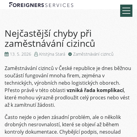
Nejčastější chyby při
zaměstnávání cizinců
13. 5. 2026
Kristýna Stará
Zaměstnávání cizinců
Zaměstnávání cizinců v České republice je dnes běžnou
součástí fungování mnoha firem, zejména v
technických, výrobních nebo logistických oborech.
Přesto právě v této oblasti
vzniká řada komplikací
,
které mohou výrazně prodloužit celý proces nebo vést
až k zamítnutí žádosti.
Často nejde o jeden zásadní problém, ale o několik
drobných nesrovnalostí, které se objeví až během
kontroly dokumentace. Chybějící podpis, nesoulad