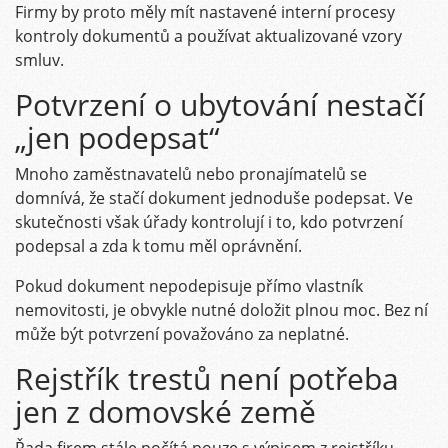
Firmy by proto měly mít nastavené interní procesy
kontroly dokumentů a používat aktualizované vzory
smluv.
Potvrzení o ubytování nestačí
„jen podepsat“
Mnoho zaměstnavatelů nebo pronajímatelů se
domnívá, že stačí dokument jednoduše podepsat. Ve
skutečnosti však úřady kontrolují i to, kdo potvrzení
podepsal a zda k tomu měl oprávnění.
Pokud dokument nepodepisuje přímo vlastník
nemovitosti, je obvykle nutné doložit plnou moc. Bez ní
může být potvrzení považováno za neplatné.
Rejstřík trestů není potřeba
jen z domovské země
Řada firem stále počítá pouze s výpisem z rejstříku