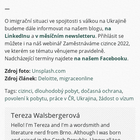
—
O imigrační situaci ve spojitosti s válkou na Ukrajině
budeme dále informovat na našem blogu,
na
LinkedInu
a
v měsíčním newsletteru
. Přihlásit se
můžete i na náš webinář Zaměstnáváme cizince 2022,
ve kterém se tématu věnujeme pravidelně.
Nadcházející termíny najdete
na našem Facebooku
.
Zdroj foto:
Unsplash.com
Zdroj článek:
Deloitte
,
migraceonline
Tags:
cizinci
,
dlouhodobý pobyt
,
dočasná ochrana
,
povolení k pobytu
,
práce v ČR
,
Ukrajina
,
žádost o vízum
Tereza Walsbergerová
Hello! I'm Tereza and I'm a wordsmith and
literature nerd from Brno. Although I was born
and raised in the Czech Republic, I know all too