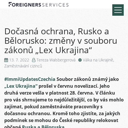
Dočasná ochrana, Rusko a
Bělorusko: změny v souboru
zákonů „Lex Ukrajina“
13. 7. 2022
Tereza Walsbergerová
Válka na Ukrajině
,
Zaměstnávání cizinců
#ImmiUpdatesCzechia
Soubor zákonů známý jako
„Lex Ukrajina“
prošel v červnu novelizací. Jeho
druhá verze vešla v platnost 28. června. V článku
pro vás shrnujeme to nejdůležitější, co by vás mohlo
zajímat, pokud zaměstnáváte pracovníky s
dočasnou ochranou. Kromě toho zjistíte, za jakých
podmínek se mohou do České republiky relokovat
občané
Ruska a Běloruska
.