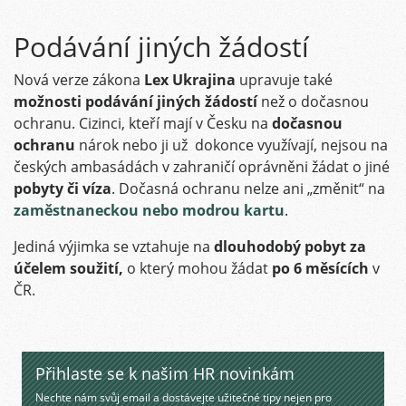
Podávání jiných žádostí
Nová verze zákona
Lex Ukrajina
upravuje také
možnosti podávání jiných žádostí
než o dočasnou
ochranu. Cizinci, kteří mají v Česku na
dočasnou
ochranu
nárok nebo ji už dokonce využívají, nejsou na
českých ambasádách v zahraničí oprávněni žádat o jiné
pobyty či víza
. Dočasná ochranu nelze ani „změnit“ na
zaměstnaneckou nebo modrou kartu
.
Jediná výjimka se vztahuje na
dlouhodobý pobyt za
účelem soužití,
o který mohou žádat
po
6 měsících
v
ČR.
Přihlaste se k našim HR novinkám
Nechte nám svůj email a dostávejte užitečné tipy nejen pro