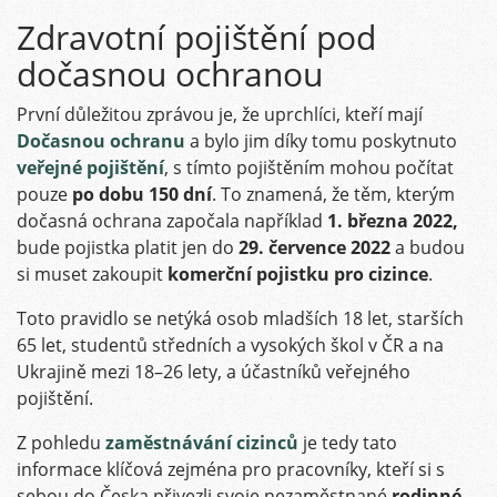
Zdravotní pojištění pod
dočasnou ochranou
První důležitou zprávou je, že uprchlíci, kteří mají
Dočasnou ochranu
a bylo jim díky tomu poskytnuto
veřejné pojištění
, s tímto pojištěním mohou počítat
pouze
po dobu 150 dní
. To znamená, že těm, kterým
dočasná ochrana započala například
1. března 2022,
bude pojistka platit jen do
29. července 2022
a budou
si muset zakoupit
komerční pojistku pro cizince
.
Toto pravidlo se netýká osob mladších 18 let, starších
65 let, studentů středních a vysokých škol v ČR a na
Ukrajině mezi 18–26 lety, a účastníků veřejného
pojištění.
Z pohledu
zaměstnávání cizinců
je tedy tato
informace klíčová zejména pro pracovníky, kteří si s
sebou do Česka přivezli svoje nezaměstnané
rodinné