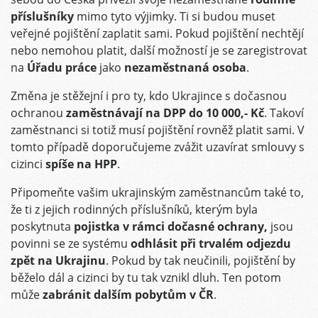
příslušníky
mimo tyto výjimky. Ti si budou muset
veřejné pojištění zaplatit sami
.
Pokud pojištění nechtějí
nebo nemohou platit, další možností je se zaregistrovat
na
Úřadu práce
jako
nezaměstnaná osoba
.
Změna je stěžejní i pro ty, kdo Ukrajince s dočasnou
ochranou
zaměstnávají na DPP do 10 000,- Kč
. Takoví
zaměstnanci si totiž musí pojištění rovněž platit sami. V
tomto případě doporučujeme zvážit uzavírat smlouvy s
cizinci
spíše na HPP
.
Připomeňte vašim ukrajinským zaměstnancům také to,
že ti z jejich rodinných příslušníků, kterým byla
poskytnuta
pojistka v rámci dočasné ochrany,
jsou
povinni se ze systému
odhlásit při trvalém odjezdu
zpět na Ukrajinu
. Pokud by tak neučinili, pojištění by
běželo dál a cizinci by tu tak vznikl dluh. Ten potom
může
zabránit dalším pobytům v ČR
.