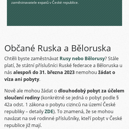
zaměstnavatele expatů v České republice.
Občané Ruska a Běloruska
Chtěli byste zaměstnávat
Rusy nebo Bělorusy
? Stále
platí, že státní příslušníci Ruské federace a Běloruska u
nás
alespoň do 31. března 2023
nemohou
žádat o
víza ani pobyty
.
Nově ale mohou žádat o
dlouhodobý pobyt za účelem
sloučení rodiny
(konkrétně se jedná o pobyt podle
§
42a odst. 1 zákona o pobytu cizinců na území České
republiky – detaily
ZDE
)
. To znamená, že se mohou
navázat na své rodinné příslušníky, kteří pobyt v České
republice již mají.