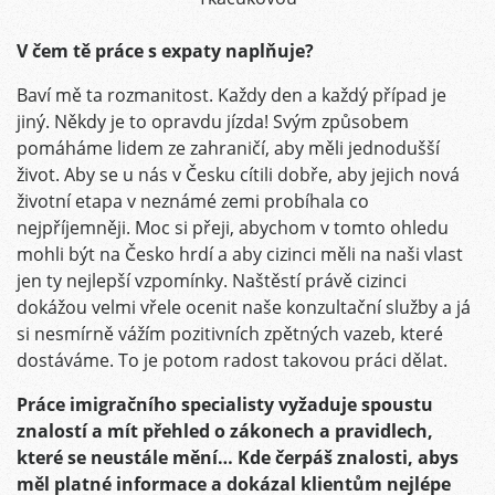
V čem tě práce s expaty naplňuje?
Baví mě ta rozmanitost. Každy den a každý případ je
jiný. Někdy je to opravdu jízda! Svým způsobem
pomáháme lidem ze zahraničí, aby měli jednodušší
život. Aby se u nás v Česku cítili dobře, aby jejich nová
životní etapa v neznámé zemi probíhala co
nejpříjemněji. Moc si přeji, abychom v tomto ohledu
mohli být na Česko hrdí a aby cizinci měli na naši vlast
jen ty nejlepší vzpomínky. Naštěstí právě cizinci
dokážou velmi vřele ocenit naše konzultační služby a já
si nesmírně vážím pozitivních zpětných vazeb, které
dostáváme. To je potom radost takovou práci dělat.
Práce imigračního specialisty vyžaduje spoustu
znalostí a mít přehled o zákonech a pravidlech,
které se neustále mění… Kde čerpáš znalosti, abys
měl platné informace a dokázal klientům nejlépe