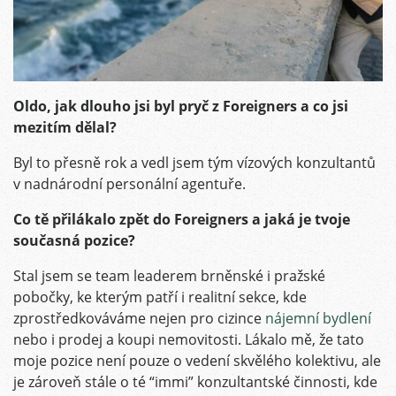
Oldo, jak dlouho jsi byl pryč z Foreigners a co jsi
mezitím dělal?
Byl to přesně rok a vedl jsem tým vízových konzultantů
v nadnárodní personální agentuře.
Co tě přilákalo zpět do Foreigners a jaká je tvoje
současná pozice?
Stal jsem se team leaderem brněnské i pražské
pobočky, ke kterým patří i realitní sekce, kde
zprostředkováváme nejen pro cizince
nájemní bydlení
nebo i prodej a koupi nemovitosti. Lákalo mě, že tato
moje pozice není pouze o vedení skvělého kolektivu, ale
je zároveň stále o té “immi” konzultantské činnosti, kde