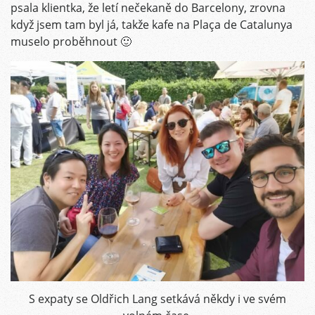
psala klientka, že letí nečekaně do Barcelony, zrovna
když jsem tam byl já, takže kafe na
Plaça de Catalunya
muselo proběhnout 🙂
S expaty se Oldřich Lang setkává někdy i ve svém