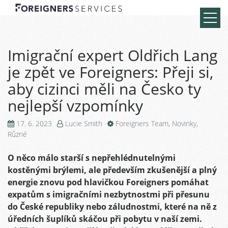
Imigrační expert Oldřich Lang
je zpět ve Foreigners: Přeji si,
aby cizinci měli na Česko ty
nejlepší vzpomínky
17. 6. 2023
Lucie Smith
Foreigners Team
,
Novinky
,
Různé
O něco málo starší s nepřehlédnutelnými
kostěnými brýlemi, ale především zkušenější a plný
energie znovu pod hlavičkou Foreigners pomáhat
expatům s imigračními nezbytnostmi při přesunu
do České republiky nebo záludnostmi, které na ně z
úředních šuplíků skáčou při pobytu v naší zemi.