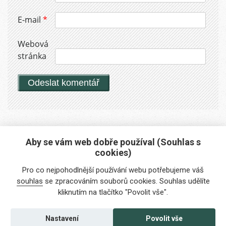
E-mail
*
Webová
stránka
Aby se vám web dobře používal (Souhlas s
cookies)
Máte zájem o naše služby?
Pro co nejpohodlnější používání webu potřebujeme váš
Potřebujete poradit?
souhlas
se zpracováním souborů cookies. Souhlas udělíte
kliknutím na tlačítko "Povolit vše".
info@foreigners.cz
+420 211 221 492
Nastavení
Povolit vše