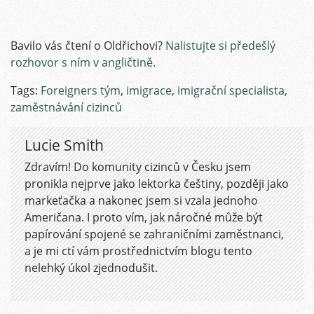
Bavilo vás čtení o Oldřichovi?
Nalistujte si předešlý
rozhovor s ním v angličtině.
Tags:
Foreigners tým
,
imigrace
,
imigrační specialista
,
zaměstnávání cizinců
Lucie Smith
Zdravím! Do komunity cizinců v Česku jsem
pronikla nejprve jako lektorka češtiny, později jako
markeťačka a nakonec jsem si vzala jednoho
Američana. I proto vím, jak náročné může být
papírování spojené se zahraničními zaměstnanci,
a je mi ctí vám prostřednictvím blogu tento
nelehký úkol zjednodušit.