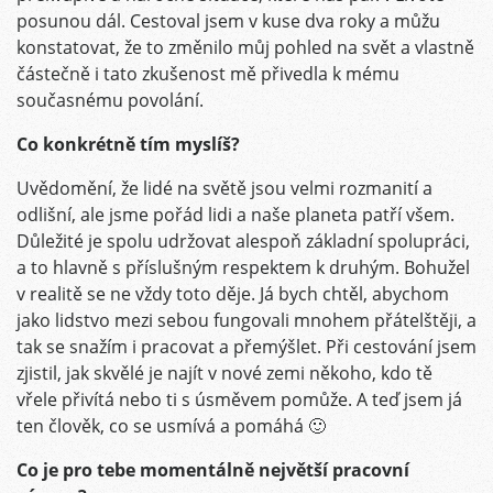
posunou dál. Cestoval jsem v kuse dva roky a můžu
konstatovat, že to změnilo můj pohled na svět a vlastně
částečně i tato zkušenost mě přivedla k mému
současnému povolání.
Co konkrétně tím myslíš?
Uvědomění, že lidé na světě jsou velmi rozmanití a
odlišní, ale jsme pořád lidi a naše planeta patří všem.
Důležité je spolu udržovat alespoň základní spolupráci,
a to hlavně s příslušným respektem k druhým. Bohužel
v realitě se ne vždy toto děje. Já bych chtěl, abychom
jako lidstvo mezi sebou fungovali mnohem přátelštěji, a
tak se snažím i pracovat a přemýšlet. Při cestování jsem
zjistil, jak skvělé je najít v nové zemi někoho, kdo tě
vřele přivítá nebo ti s úsměvem pomůže. A teď jsem já
ten člověk, co se usmívá a pomáhá 🙂
Co je pro tebe momentálně největší pracovní