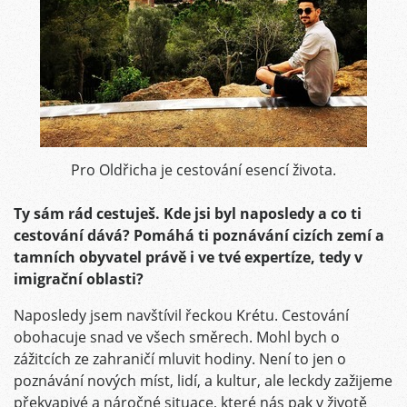
Pro Oldřicha je cestování esencí života.
Ty sám rád cestuješ. Kde jsi byl naposledy a co ti
cestování dává? Pomáhá ti poznávání cizích zemí a
tamních obyvatel právě i ve tvé expertíze, tedy v
imigrační oblasti?
Naposledy jsem navštívil řeckou Krétu. Cestování
obohacuje snad ve všech směrech. Mohl bych o
zážitcích ze zahraničí mluvit hodiny. Není to jen o
poznávání nových míst, lidí, a kultur, ale leckdy zažijeme
překvapivé a náročné situace, které nás pak v životě