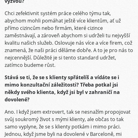
výzvou?
Chci zefektivnit systém práce celého týmu tak,
abychom mohli pomáhat ještě více klientům, ať už
přímo cizincům nebo firmám, které cizince
zaměstnávají, a zároveň abychom si udrželi tu nejvyšší
kvalitu našich služeb. Oslovuje nás více a více firem, což
znamená, že naši práci děláme dobře. A to je pro nás to
nejcennější. Důležité je si tento standard udržet,
zatímco budeme růst.
Stává se ti, že se s klienty spřátelíš a vídáte se i
mimo konzultační záležitosti? Třeba potkal jsi
někdy svého klienta, když jsi byl v zahraničí na
dovolené?
Ano. I když jsem extrovert, tak se nesnažím propojovat
svůj soukromý život s mými klienty, ale občas to tak
samo vyplyne, že se s klienty potkám i mimo práci.
Jednou, když jsme byli na dovolené v Barceloně, mi