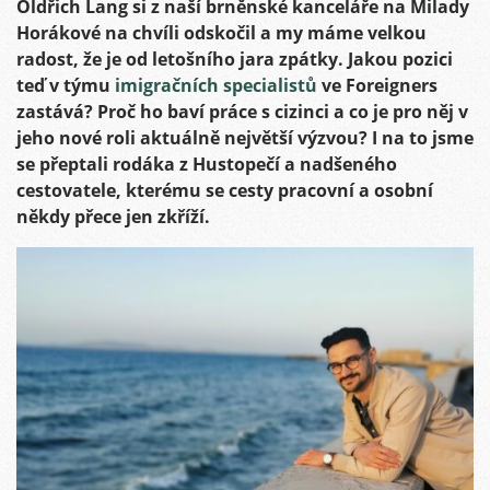
Oldřich Lang si z naší brněnské kanceláře na Milady
Horákové na chvíli odskočil a my máme velkou
radost, že je od letošního jara zpátky.
Jakou pozici
teď v týmu
imigračních specialistů
ve Foreigners
zastává? Proč ho baví práce s cizinci a co je pro něj v
jeho nové roli aktuálně největší výzvou? I na to jsme
se přeptali rodáka z Hustopečí a nadšeného
cestovatele, kterému se cesty pracovní a osobní
někdy přece jen zkříží.