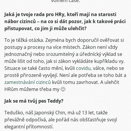
volném čase.
Jaká je tvoje rada pro HRy, kteří mají na starosti
nábor cizinců – na co si dát pozor, jak k takové práci
přistupovat, co jim ji může ulehčit?
To je těžká otázka. Zejména bych doporučil ověřovat si
postupy a procesy na více místech. Zákon není vždy
jednoznačný nebo srozumitelný a úřednícký výklad se
může lišit od toho, jak si zákon vykládáte kupříkladu vy.
Situace se také často mění, kvůli
covidu
, válce, nebo se
prostě přirozeně vyvíjejí. Není ale potřeba se toho bát a
zamestnávání cizinců
kvůli tomu zavrhovat. A ulehčit
HRům můžeme třeba my 🙂
Jak se má tvůj pes Teddy?
Teduško, náš Japonský Chin, má už 13 let, takže
převážně odpočívá, ale pořád nás obšťastňuje svojí
elegantní přítomností.