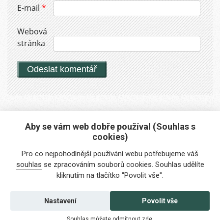
E-mail
*
Webová
stránka
Aby se vám web dobře používal (Souhlas s
cookies)
Máte zájem o naše služby?
Pro co nejpohodlnější používání webu potřebujeme váš
Potřebujete poradit?
souhlas
se zpracováním souborů cookies. Souhlas udělíte
kliknutím na tlačítko "Povolit vše".
info@foreigners.cz
+420 211 221 492
Nastavení
Povolit vše
Kontaktujte nás
Souhlas můžete odmítnout
zde
.