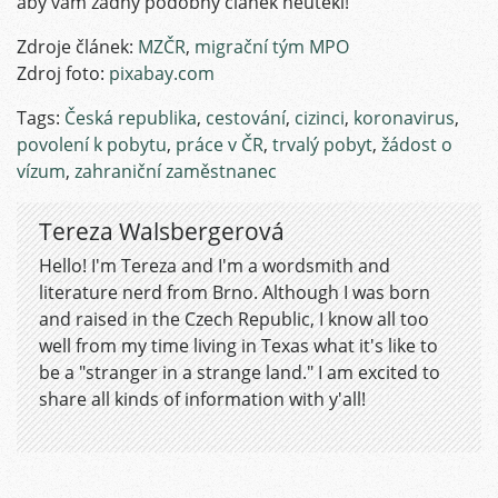
aby vám žádný podobný článek neutekl!
Zdroje článek:
MZČR
,
migrační tým MPO
Zdroj foto:
pixabay.com
Tags:
Česká republika
,
cestování
,
cizinci
,
koronavirus
,
povolení k pobytu
,
práce v ČR
,
trvalý pobyt
,
žádost o
vízum
,
zahraniční zaměstnanec
Tereza Walsbergerová
Hello! I'm Tereza and I'm a wordsmith and
literature nerd from Brno. Although I was born
and raised in the Czech Republic, I know all too
well from my time living in Texas what it's like to
be a "stranger in a strange land." I am excited to
share all kinds of information with y'all!