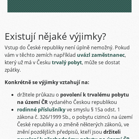
Existují nějaké výjimky?
Vstup do České republiky není úplně nemožný. Pokud
vám v těchto zemích například
uvázl zaměstnanec
,
který už má v Česku
trvalý pobyt
, může se dostat
zpátky.
Konkrétně se výjimky vztahují na:
držitele průkazu o
povolení k trvalému pobytu
na území ČR
vydaného Českou republikou
rodinné příslušníky
ve smyslu § 15a odst. 1
zákona č. 326/1999 Sb., o pobytu cizinců na území
České republiky a o změně některých zákonů, ve
znění pozdějších předpisů, kteří jsou
držiteli