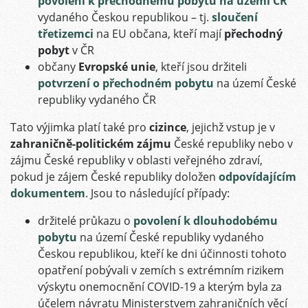
povolení k přechodnému pobytu na území ČR
vydaného Českou republikou – tj.
sloučení
třetizemci
na EU občana, kteří mají
přechodný
pobyt
v ČR
občany
Evropské unie
, kteří jsou držiteli
potvrzení o přechodném pobytu
na území České
republiky vydaného ČR
Tato výjimka platí také pro
cizince
, jejichž vstup je v
zahraničně-politickém zájmu
České republiky nebo v
zájmu České republiky v oblasti veřejného zdraví,
pokud je zájem České republiky doložen
odpovídajícím
dokumentem
. Jsou to následující případy:
držitelé průkazu o
povolení k dlouhodobému
pobytu
na území České republiky vydaného
Českou republikou, kteří ke dni účinnosti tohoto
opatření pobývali v zemích s extrémním rizikem
výskytu onemocnění COVID-19 a kterým byla za
účelem návratu Ministerstvem zahraničních věcí