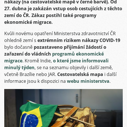
nákazy (na cestovatelské mapě v černé barvě). Od
27. dubna je zakázán vstup osob cestujících z těchto
zemí do ČR. Zákaz postihl také programy
ekonomické migrace.
Kvůli novému opatření Ministerstva zdravotnictví ČR
ohledně zemí s
extrémním rizikem nákazy
COVID-19
bylo dočasně
pozastaveno přijímání žádostí o
zařazení do vládních
programů ekonomické
migrace
. Kromě Indie,
o které jsme informovali
minulý týden
, se na seznamu objevily i další země,
včetně Brazílie nebo JAR.
Cestovatelská mapa
i další
informace jsou k dispozici na
webu ministerstva
.