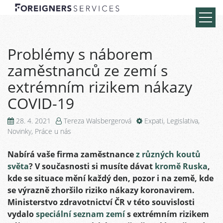
Problémy s náborem
zaměstnanců ze zemí s
extrémním rizikem nákazy
COVID-19
28. 4. 2021
Tereza Walsbergerová
Expati
,
Legislativa
,
Novinky
,
Práce u nás
Nabírá vaše firma zaměstnance
z různých koutů
světa
? V současnosti si musíte dávat
kromě Ruska
,
kde se situace mění každý den, pozor i na země, kde
se výrazně zhoršilo riziko nákazy koronavirem.
Ministerstvo zdravotnictví ČR v této souvislosti
vydalo
speciální seznam zemí
s extrémním rizikem