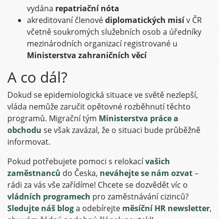
vydána
repatriační nóta
akreditovaní členové
diplomatických misí
v ČR
včetně soukromých služebních osob a úředníky
mezinárodních organizací registrované u
Ministerstva zahraničních věcí
A co dál?
Dokud se epidemiologická situace ve světě nezlepší,
vláda nemůže zaručit opětovné rozběhnutí těchto
programů. Migrační tým
Ministerstva práce a
obchodu
se však zavázal, že o situaci bude průběžně
informovat.
Pokud potřebujete pomoci s relokací
vašich
zaměstnanců
do Česka,
neváhejte se nám ozvat
–
rádi za vás vše zařídíme! Chcete se dozvědět víc o
vládních programech
pro zaměstnávání cizinců?
Sledujte náš blog
a odebírejte
měsíční HR newsletter
,