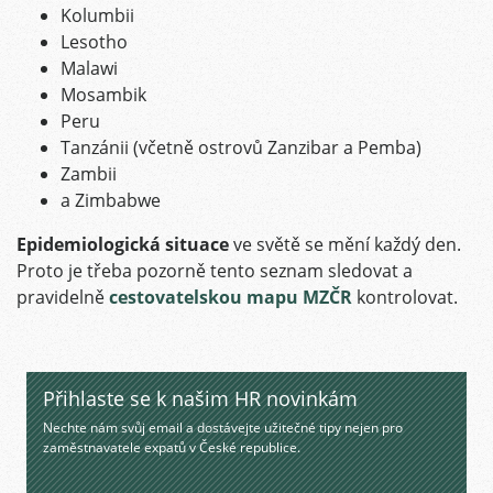
Kolumbii
Lesotho
Malawi
Mosambik
Peru
Tanzánii (včetně ostrovů Zanzibar a Pemba)
Zambii
a Zimbabwe
Epidemiologická situace
ve světě se mění každý den.
Proto je třeba pozorně tento seznam sledovat a
pravidelně
cestovatelskou mapu MZČR
kontrolovat.
Přihlaste se k našim HR novinkám
Nechte nám svůj email a dostávejte užitečné tipy nejen pro
zaměstnavatele expatů v České republice.