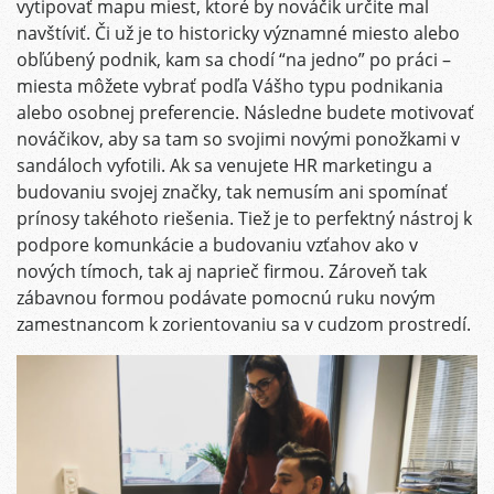
vytipovať mapu miest, ktoré by nováčik určite mal
navštíviť. Či už je to historicky významné miesto alebo
obľúbený podnik, kam sa chodí “na jedno” po práci –
miesta môžete vybrať podľa Vášho typu podnikania
alebo osobnej preferencie. Následne budete motivovať
nováčikov, aby sa tam so svojimi novými ponožkami v
sandáloch vyfotili. Ak sa venujete HR marketingu a
budovaniu svojej značky, tak nemusím ani spomínať
prínosy takéhoto riešenia. Tiež je to perfektný nástroj k
podpore komunkácie a budovaniu vzťahov ako v
nových tímoch, tak aj naprieč firmou. Zároveň tak
zábavnou formou podávate pomocnú ruku novým
zamestnancom k zorientovaniu sa v cudzom prostredí.