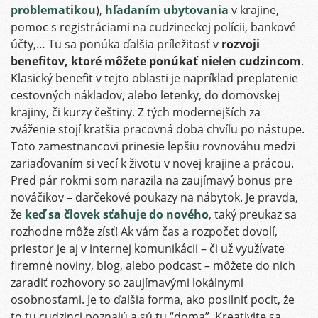
problematikou
),
hľadaním ubytovania
v krajine,
pomoc s registráciami na cudzineckej polícii, bankové
účty,… Tu sa ponúka ďalšia príležitosť v
rozvoji
benefitov, ktoré môžete ponúkať nielen cudzincom
.
Klasický benefit v tejto oblasti je napríklad preplatenie
cestovných nákladov, alebo letenky, do domovskej
krajiny, či kurzy češtiny. Z tých modernejších za
zváženie stojí kratšia pracovná doba chvíľu po nástupe.
Toto zamestnancovi prinesie lepšiu rovnováhu medzi
zariaďovaním si vecí k životu v novej krajine a prácou.
Pred pár rokmi som narazila na zaujímavý bonus pre
nováčikov – darčekové poukazy na nábytok. Je pravda,
že
keď sa človek sťahuje do nového
, taký preukaz sa
rozhodne môže zísť! Ak vám čas a rozpočet dovolí,
priestor je aj v internej komunikácii – či už využívate
firemné noviny, blog, alebo podcast – môžete do nich
zaradiť rozhovory so zaujímavými lokálnymi
osobnosťami. Je to ďalšia forma, ako posilniť pocit, že
to tu cudzinci poznajú a sú tu “doma”. Kreativite sa