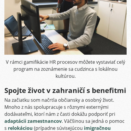
V rámci gamifikácie HR procesov môžete vystaviať celý
program na zoznámenie sa cudzinca s lokálnou
kultúrou.
Spojte život v zahraničí s benefitmi
Na začiatku som načrtla občiansky a osobný život.
Mnoho z nás spolupracuje s rôznymi externými
dodávateľmi, ktorí nám z časti dokážu podporiť pri
adaptácii zamestnancov
. Väčšinou sa jedná o pomoc
s
relokáciou
(prípadne súvisejúcou
imigračnou