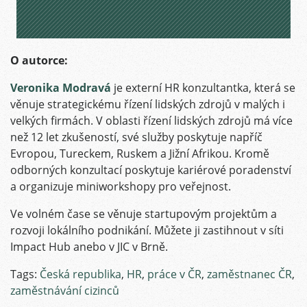
O autorce:
Veronika Modravá
je externí HR konzultantka, která se
věnuje strategickému řízení lidských zdrojů v malých i
velkých firmách. V oblasti řízení lidských zdrojů má více
než 12 let zkušeností, své služby poskytuje napříč
Evropou, Tureckem, Ruskem a Jižní Afrikou. Kromě
odborných konzultací poskytuje kariérové poradenství
a organizuje miniworkshopy pro veřejnost.
Ve volném čase se věnuje startupovým projektům a
rozvoji lokálního podnikání. Můžete ji zastihnout v síti
Impact Hub anebo v JIC v Brně.
Tags:
Česká republika
,
HR
,
práce v ČR
,
zaměstnanec ČR
,
zaměstnávání cizinců