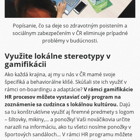
Popísanie, čo sa deje so zdravotným poistením a
sociálnym zabezpečením v ČR eliminuje prípadné
problémy v budúcnosti.
Využite lokálne stereotypy v
gamifikácii
Ako každá krajina, aj my u nás v ČR mamé svoje
špecifiká a behaviorálne klišé. Skúšali ste ich využiť v
rámci on-boardingu a adaptácie?
V rámci gamifikácie
HR procesov môžete vystaviať celý program na
zoznámenie sa cudzinca s lokálnou kultúrou.
Dajú
sa tu konštruktívne využiť aj firemné predmety s logom
– šiltovky, mikiny,… a ponožky! Vaši nováčikovia určite
narazili na informáciu, ako tu všetci nosíme ponožky v
športových sandáloch… V rámci HR programu môžete