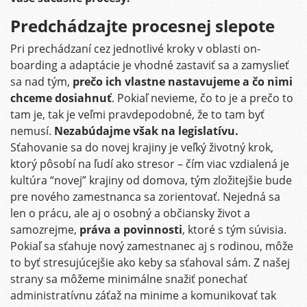
Predchádzajte procesnej slepote
Pri prechádzaní cez jednotlivé kroky v oblasti on-
boarding a adaptácie je vhodné zastaviť sa a zamyslieť
sa nad tým,
prečo ich vlastne nastavujeme a čo nimi
chceme dosiahnuť
. Pokiaľ nevieme, čo to je a prečo to
tam je, tak je veľmi pravdepodobné, že to tam byť
nemusí.
Nezabúdajme však na legislatívu.
Sťahovanie sa do novej krajiny je veľký životný krok,
ktorý pôsobí na ľudí ako stresor – čím viac vzdialená je
kultúra “novej” krajiny od domova, tým zložitejšie bude
pre nového zamestnanca sa zorientovať. Nejedná sa
len o prácu, ale aj o osobný a občiansky život a
samozrejme,
práva a povinnosti
, ktoré s tým súvisia.
Pokiaľ sa sťahuje nový zamestnanec aj s rodinou, môže
to byť stresujúcejšie ako keby sa sťahoval sám. Z našej
strany sa môžeme minimálne snažiť ponechať
administratívnu záťaž na minime a komunikovať tak