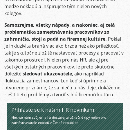
medze nekladú a inšpirujete tým nielen nových
kolegov.
Samozrejme, všetky nápady, a nakoniec, aj celá
problematika zamestnávania pracovníkov zo
zahraničia, stojí a padá na firemnej kultúre.
Pokiaľ
je inkluzivita braná viac ako brzda než ako príležitosť,
tak je skutočne zložité nastavovať procesy a pracovať v
takomto prostredí. Nielen pre nás HR, ale aj pre
všetkých ostatných pracovníkov. Je preto skutočne
dôležité
sledovať ukazovatele
, ako napríklad
fluktuácia zamestnancov. Len keď si úprimne a
otvorene priznáme, že sa niečo u nás deje, dokážeme
riešiť tieto problémy a tvoriť silnú firemnú kultúru.
Přihlaste se k našim HR novinkám
Nechte nám svůj email a dostávejte užitečné tipy nejen pro
zaměstnavatele expatů v České republice.