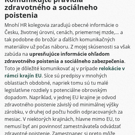
zdravotného a sociálneho
poistenia
Mnohí HR kolegovia zaraďujú obecné informácie o
Česku, životnej úrovni, cenách, priemernej mzde,… a
tak podobne do brožúr a ďalších komunikačných
materiálov už počas náboru. Z mojej skúsenosti sa však
zabúda na
upresňujúce informácie ohľadom
zdravotného poistenia a sociálneho zabezpečenia
.
Toto je dôležité komunikovať aj v prípade
relokácie v
rámci krajín EU
. Síce sú predpisy v mnohých
oblastiach obdobné, napriek tomu sú tu malé
legislatívne rozdiely s potenciálne obrovským
dopadom. Napríklad, v jednej EU krajine je odvod
zdravotného poistenie závislý od minimálnej výšky
zárobku, v druhej od počtu hodín odpracovaných za
mesiac. V niektorých krajinách, hlavne mimo EU, to
nemusí byť ani povinnosť zamestnávateľa odvádzať
zdravotné poistenie. Zamestnanec si preto môže