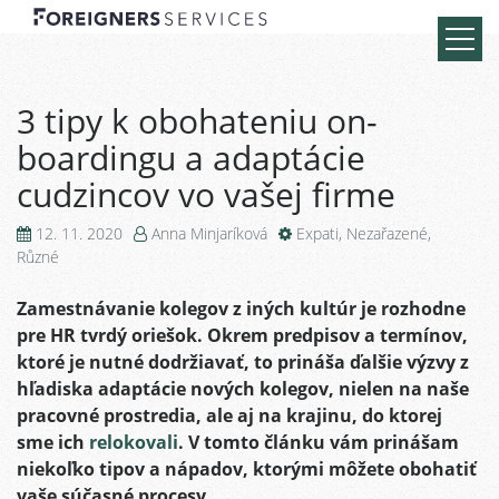
3 tipy k obohateniu on-
boardingu a adaptácie
cudzincov vo vašej firme
12. 11. 2020
Anna Minjaríková
Expati
,
Nezařazené
,
Různé
Zamestnávanie kolegov z iných kultúr
je rozhodne
pre HR tvrdý oriešok. Okrem predpisov a termínov,
ktoré je nutné dodržiavať, to prináša ďalšie výzvy z
hľadiska
adaptácie nových kolegov
, nielen na naše
pracovné prostredia, ale aj na krajinu, do ktorej
sme ich
relokovali
. V tomto článku vám prinášam
niekoľko tipov a nápadov, ktorými môžete obohatiť
vaše súčasné procesy.