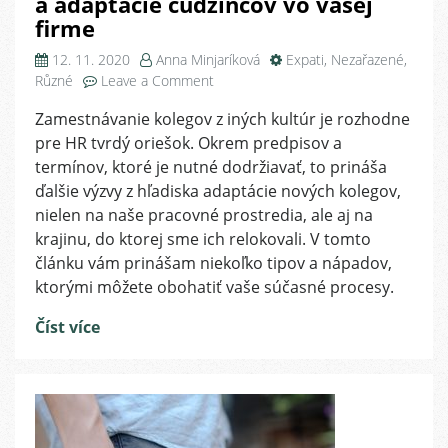
a adaptácie cudzincov vo vašej
firme
12. 11. 2020
Anna Minjaríková
Expati
,
Nezařazené
,
on
Různé
Leave a Comment
3
Zamestnávanie kolegov z iných kultúr je rozhodne
tipy
pre HR tvrdý oriešok. Okrem predpisov a
k
obohateniu
termínov, ktoré je nutné dodržiavať, to prináša
on-
ďalšie výzvy z hľadiska adaptácie nových kolegov,
boardingu
nielen na naše pracovné prostredia, ale aj na
a
krajinu, do ktorej sme ich relokovali. V tomto
adaptácie
článku vám prinášam niekoľko tipov a nápadov,
cudzincov
ktorými môžete obohatiť vaše súčasné procesy.
vo
vašej
Číst více
firme