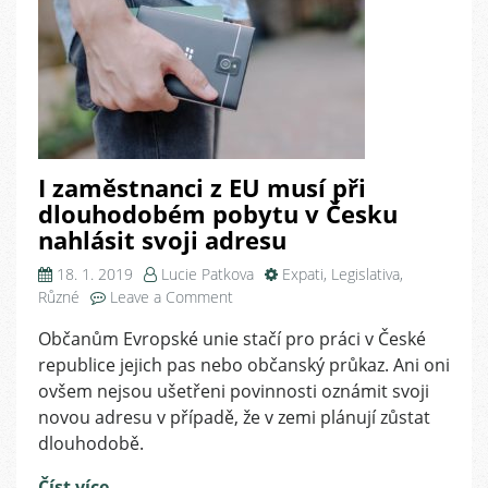
I zaměstnanci z EU musí při
dlouhodobém pobytu v Česku
nahlásit svoji adresu
18. 1. 2019
Lucie Patkova
Expati
,
Legislativa
,
on
Různé
Leave a Comment
I
Občanům Evropské unie stačí pro práci v České
zaměstnanci
republice jejich pas nebo občanský průkaz. Ani oni
z
EU
ovšem nejsou ušetřeni povinnosti oznámit svoji
musí
novou adresu v případě, že v zemi plánují zůstat
při
dlouhodobě.
dlouhodobém
pobytu
Číst více