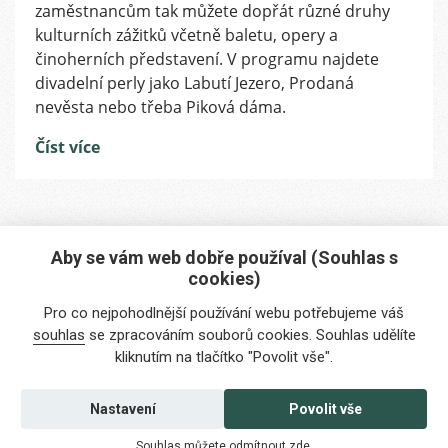
zaměstnancům tak můžete dopřát různé druhy
kultura
kulturních zážitků včetně baletu, opery a
se
činoherních představení. V programu najdete
více
otevírá
divadelní perly jako Labutí Jezero, Prodaná
cizincům
nevěsta nebo třeba Piková dáma.
Číst více
Aby se vám web dobře používal (Souhlas s
cookies)
Máte zájem o naše služby?
Pro co nejpohodlnější používání webu potřebujeme váš
Potřebujete poradit?
souhlas
se zpracováním souborů cookies. Souhlas udělíte
kliknutím na tlačítko "Povolit vše".
info@foreigners.cz
+420 211 221 492
Nastavení
Povolit vše
Kontaktujte nás
Souhlas můžete odmítnout
zde
.