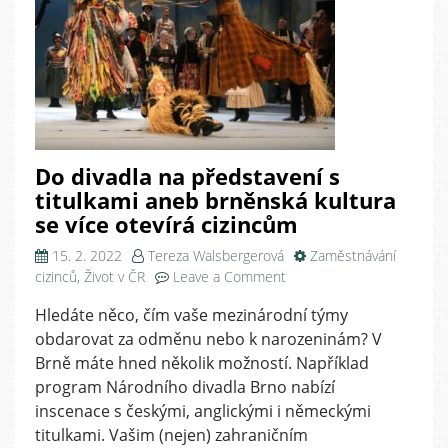
Do divadla na představení s
titulkami aneb brněnská kultura
se více otevírá cizincům
15. 2. 2022
Tereza Walsbergerová
Zaměstnávání
on
cizinců
,
Život v ČR
Leave a Comment
Do
Hledáte něco, čím vaše mezinárodní týmy
divadla
obdarovat za odměnu nebo k narozeninám? V
na
představení
Brně máte hned několik možností. Například
s
program Národního divadla Brno nabízí
titulkami
inscenace s českými, anglickými i německými
aneb
titulkami. Vašim (nejen) zahraničním
brněnská