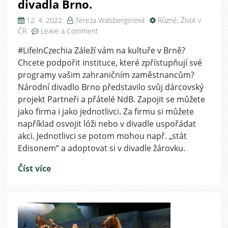
divadla Brno.
12. 4. 2022
Tereza Walsbergerová
Různé
,
Život v
on
ČR
Leave a Comment
Chcete
#LifeInCzechia Záleží vám na kultuře v Brně?
podpořit
Chcete podpořit instituce, které zpřístupňují své
kulturu
a
programy vašim zahraničním zaměstnancům?
odměnit
Národní divadlo Brno představilo svůj dárcovský
vaše
projekt Partneři a přátelé NdB. Zapojit se můžete
zaměstnance?
jako firma i jako jednotlivci. Za firmu si můžete
Staňte
například osvojit lóži nebo v divadle uspořádat
se
akci. Jednotlivci se potom mohou např. „stát
přáteli
Edisonem“ a adoptovat si v divadle žárovku.
Národního
divadla
Číst více
Brno.