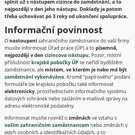
splnit už s nástupem cizince do zaměstnání, a to
nejpozději v den jeho nástupu. Doklady je potom
třeba uchovávat po 3 roky od ukončení spolupráce.
Informační povinnost
O
nastoupení
zahraničního zaměstnance do vaší firmy
musíte informovat Úřad práce (ÚP) a to
písemně,
nejpozději v den
cizincova nástupu
.
Pozor, místní
příslušnost
krajské pobočky ÚP
se neřídí bydlištěm
zaměstnance, ale
místem, ve kterém je nebo má být
zaměstnání vykonáváno
. Kromě “papírového” podání
formuláře lze krajskou pobočku také informovat
elektronicky
, prostřednictvím informačního systému
datových schránek nebo zasláním e-mailové zprávy na
adresu elektronické podatelny.
Informovat musíte rovněž o
změnách
ve vztahu s
vaším zahraničním zaměstnancem
nebo změnách v
jejich osobních a identifikačních údajích, a to