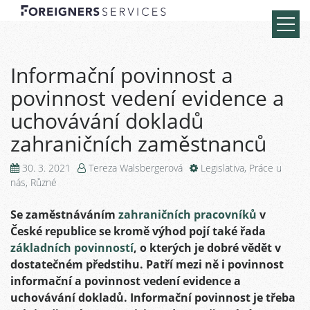
Informační povinnost a
povinnost vedení evidence a
uchovávání dokladů
zahraničních zaměstnanců
30. 3. 2021
Tereza Walsbergerová
Legislativa
,
Práce u
nás
,
Různé
Se zaměstnáváním
zahraničních pracovníků
v
České republice se kromě výhod pojí také řada
základních povinností
, o kterých je dobré vědět v
dostatečném předstihu. Patří mezi ně i povinnost
informační a povinnost vedení evidence a
uchovávání dokladů. Informační povinnost je třeba