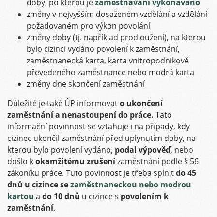
doby, po kterou je
zaměstnávání vykonáváno
změny v nejvyšším dosaženém vzdělání a vzdělání
požadovaném pro výkon povolání
změny doby (tj. například prodloužení), na kterou
bylo cizinci vydáno povolení k zaměstnání,
zaměstnanecká karta, karta vnitropodnikově
převedeného zaměstnance nebo modrá karta
změny dne skončení zaměstnání
Důležité je také ÚP informovat
o ukončení
zaměstnání a nenastoupení do práce.
Tato
informační povinnost se vztahuje i na případy, kdy
cizinec ukončil zaměstnání před uplynutím doby, na
kterou bylo povolení vydáno,
podal výpověď
, nebo
došlo k
okamžitému zrušení
zaměstnání podle § 56
zákoníku práce. Tuto povinnost je třeba splnit
do 45
dnů u cizince se
zaměstnaneckou nebo modrou
kartou
a
do 10 dnů
u cizince s
povolením k
zaměstnání
.