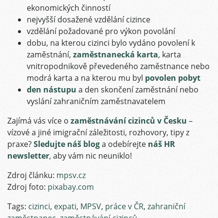
ekonomických činností
nejvyšší dosažené vzdělání cizince
vzdělání požadované pro výkon povolání
dobu, na kterou cizinci bylo vydáno povolení k
zaměstnání,
zaměstnanecká karta
, karta
vnitropodnikově převedeného zaměstnance nebo
modrá karta a na kterou mu byl
povolen pobyt
den nástupu
a den skončení zaměstnání nebo
vyslání zahraničním zaměstnavatelem
Zajímá vás více o
zaměstnávání cizinců v Česku
–
vízové a jiné imigrační záležitosti, rozhovory, tipy z
praxe?
Sledujte náš blog
a odebírejte
náš HR
newsletter
, aby vám nic neuniklo!
Zdroj článku:
mpsv.cz
Zdroj foto:
pixabay.com
Tags:
cizinci
,
expati
,
MPSV
,
práce v ČR
,
zahraniční
zaměstnanec
,
zaměstnávání cizinců