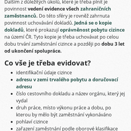
Dalším z důležitých úkolů, které je třeba plnit je
povinnost
vedení evidence všech
zahraničních
zaměstnanců
.
Do této sféry je rovněž zahrnuta
povinnost uchovávání dokladů.
Jedná se o kopie
dokladů
, které prokazují
oprávněnost pobytu cizince
na území ČR. Tyto kopie je třeba uchovávat po celou
dobu trvání zaměstnání cizince a později po
dobu 3 let
od ukončení spolupráce.
Co vše je třeba evidovat?
identifikační údaje cizince
adresu v zemi trvalého pobytu a doručovací
adresu
číslo cestovního dokladu a název orgánu, který jej
vydal
druh práce, místo výkonu práce a dobu, po
kterou by mělo být zaměstnání vykonáváno
pohlaví cizince
zařazení zaměstnání podle oborové klasifikace