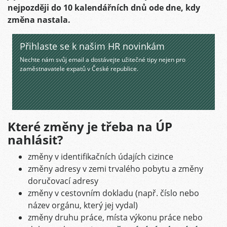
nejpozději do 10 kalendářních dnů ode dne, kdy
změna nastala.
Přihlaste se k našim HR novinkám
Nechte nám svůj email a dostávejte užitečné tipy nejen pro
zaměstnavatele expatů v České republice.
Které změny je třeba na ÚP
nahlásit?
změny v identifikačních údajích cizince
změny adresy v zemi trvalého pobytu a změny
doručovací adresy
změny v cestovním dokladu (např. číslo nebo
název orgánu, který jej vydal)
změny druhu práce, místa výkonu práce nebo