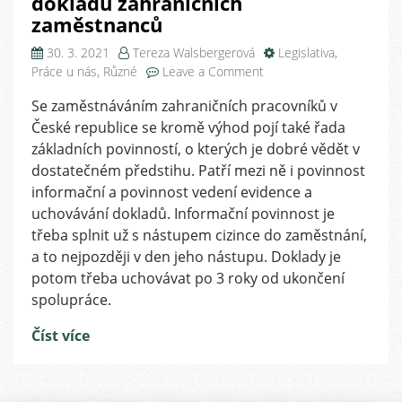
dokladů zahraničních
zaměstnanců
30. 3. 2021
Tereza Walsbergerová
Legislativa
,
on
Práce u nás
,
Různé
Leave a Comment
Informační
Se zaměstnáváním zahraničních pracovníků v
povinnost
České republice se kromě výhod pojí také řada
a
povinnost
základních povinností, o kterých je dobré vědět v
vedení
dostatečném předstihu. Patří mezi ně i povinnost
evidence
informační a povinnost vedení evidence a
a
uchovávání dokladů. Informační povinnost je
uchovávání
třeba splnit už s nástupem cizince do zaměstnání,
dokladů
a to nejpozději v den jeho nástupu. Doklady je
zahraničních
potom třeba uchovávat po 3 roky od ukončení
zaměstnanců
spolupráce.
Číst více