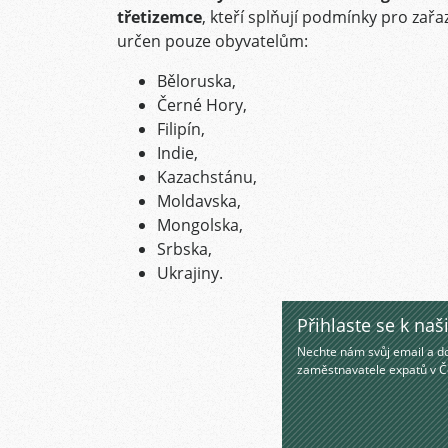
třetizemce
, kteří splňují podmínky pro zař
určen pouze obyvatelům:
Běloruska,
Černé Hory,
Filipín,
Indie,
Kazachstánu,
Moldavska,
Mongolska,
Srbska,
Ukrajiny.
Přihlaste se k n
Nechte nám svůj email a do
zaměstnavatele expatů v Č