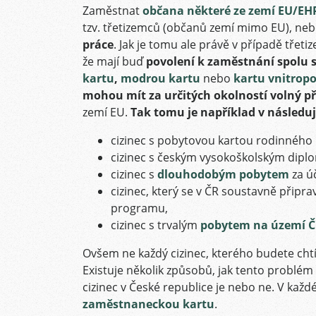
Zaměstnat
občana některé ze zemí EU/EH
tzv. třetizemců (občanů zemí mimo EU), ne
práce
. Jak je tomu ale právě v případě třet
že mají buď
povolení k zaměstnání spolu
kartu
,
modrou kartu
nebo
kartu vnitrop
mohou mít za určitých okolností volný př
zemí EU.
Tak tomu je například v následuj
cizinec s pobytovou kartou rodinného 
cizinec s českým vysokoškolským dip
cizinec s
dlouhodobým pobytem
za úč
cizinec, který se v ČR soustavně připr
programu,
cizinec s trvalým
pobytem na území 
Ovšem ne každý cizinec, kterého budete cht
Existuje několik způsobů, jak tento problém 
cizinec v České republice je nebo ne. V kaž
zaměstnaneckou kartu
.