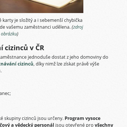
karty je složitý a i sebemenší chybička
ude vašemu zaměstnanci udělena.
(
zdroj
obrázku
)
 cizinců v ČR
 zaměstnance jednoduše dostat z jeho domoviny do
návání cizinců
, díky nimž lze získat právě výše
.
anec;
ké skupiny cizinců jsou určeny.
Program vysoce
čový a vědecký personál
jsou otevřené pro
všechny