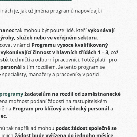
nách je, jak už jména programů napovídají, i
tnanec
tak mohou být pouze lidé, kteří
vykonávají
i výroby, služeb nebo ve veřejném sektoru
.
racovat v rámci
Programu vysoce kvalifikovaný
y
vykonávající činnost v hlavních třídách 1 – 3
, což
isté
, techničtí a odborní pracovníci. Totéž platí i pro
 personál
s tím rozdílem, že tento program se
 specialisty, manažery a pracovníky v pozici
 programy
žadatelům na rozdíl od zaměstnanecké
učena možnost podání žádosti na zastupitelském
žně na
Program pro klíčový
a vědecký personál
a
nec
.
ramů tak například mohou
podat žádost společně se
 jejich
žádost bude vyřízena do jednoho měsíce
.