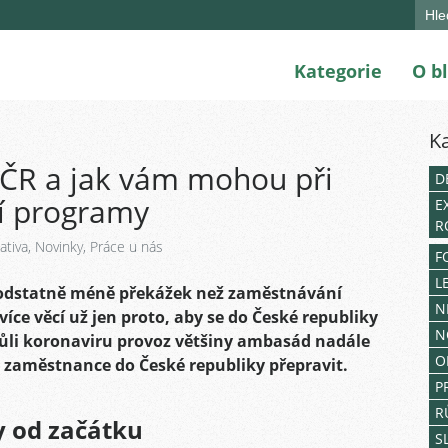
Sear
for:
Kategorie
O b
K
 ČR a jak vám mohou při
D
í programy
E
R
ativa
,
Novinky
,
Práce u nás
F
L
odstatně méně překážek než zaměstnávání
N
 více věcí už jen proto, aby se do České republiky
N
ůli
koronaviru
provoz většiny ambasád nadále
O
zaměstnance do České republiky přepravit.
P
R
y od začátku
S