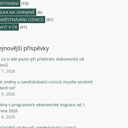
BYTOVÁNÍ
(10)
ÁLKA NA UKRAJINĚ
(6)
AMĚSTNÁVÁNÍ CIZINCŮ
(91)
IVOT V ČR
(41)
jnovější příspěvky
 co si dát pozor při přebírání dokumentů od
zinců
. 7. 2026
ké změny u zaměstnávání cizinců musíte oznámit
které ne?
. 6. 2026
ěny v programech ekonomické migrace od 1.
rvna 2026
. 6. 2026
jčastější chyby při zaměstnávání cizinců