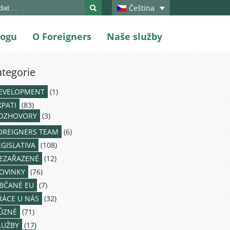
ch
Čeština
logu
O Foreigners
Naše služby
ategorie
EVELOPMENT
(1)
XPATI
(83)
OZHOVORY
(3)
OREIGNERS TEAM
(6)
EGISLATIVA
(108)
EZAŘAZENÉ
(12)
OVINKY
(76)
BČANÉ EU
(7)
RÁCE U NÁS
(32)
ŮZNÉ
(71)
LUŽBY
(17)