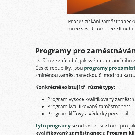
Proces získání zaměstnanecké 
může vést k tomu, že ZK neb
Programy pro zaměstnávání
Dalším ze způsobů, jak svého zahraničního
České republiky, jsou
programy pro zaměst
zmíněnou zaměstnaneckou či modrou kartu
Konkrétně existují tři různé typy:
Program vysoce kvalifikovaný zaměstn
Program kvalifikovaný zaměstnanec;
Program klíčový a vědecký personál.
Tyto programy
se od sebe liší v tom, pro ja
kvalifikovaný zaměstnanec
a
Program klí