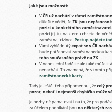
Jaké jsou možnosti:
V
ČR už nachází v rámci zaměstnanec
důležité vědět, že
ZK jsou nepřenosné 
pozici u konkrétního zaměstnavatel
pozici (tj. tu, na kterou chcete doty
zaměstnat cizince.
Postup najdete tad
Vámi vyhlédnutý
expat se v ČR nachá
bude potřebovat zaměstnaneckou kar
toho současného právě na ZK
.
V neposlední řadě se ale také může stá
nenachází. To znamená, že v tomto p
zaměstnanecké karty
.
Tady je ještě třeba připomenout, že
celý pr
pozor, neboť i nejmenší chybička může v
Je nezbytné pamatovat i na to, že pro podá
za účelem podnikání jsou
na některých zas