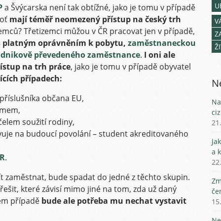
U
P
a Švýcarska není tak obtížné, jako je tomu v případě
boť
mají téměř neomezený přístup na český trh
V
izemců? Třetizemci můžou v ČR pracovat jen v případě,
Z
 s platným oprávněním k pobytu,
zaměstnaneckou
Ž
odnikově převedeného zaměstnance
.
I oni ale
ístup na trh práce
, jako je tomu v případě obyvatel
ících případech:
Ne
příslušníka občana EU,
Na
lomem,
ci
elem soužití rodiny,
21
avuje na budoucí povolání – student akreditovaného
Ja
a 
ČR
.
22
ít zaměstnat, bude spadat do jedné z těchto skupin.
Zm
řešit, které závisí mimo jiné na tom, zda už daný
če
dém případě
bude ale potřeba mu nechat vystavit
15
Ne