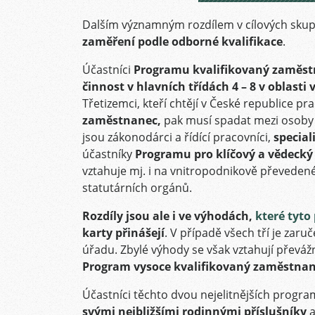
Dalším významným rozdílem v cílových skupi
zaměření podle odborné kvalifikace
.
Účastníci
Programu kvalifikovaný zaměs
činnost v hlavních třídách 4 – 8 v oblast
Třetizemci, kteří chtějí v České republice p
zaměstnanec,
pak musí spadat mezi osob
jsou zákonodárci a řídící pracovníci,
special
účastníky
Programu pro klíčový a vědecký
vztahuje mj. i na vnitropodnikově převedené
statutárních orgánů.
Rozdíly jsou ale i ve výhodách,
které tyto
karty
přinášejí
. V případě všech tří je zar
úřadu. Zbylé výhody se však vztahují převá
Program vysoce kvalifikovaný zaměstna
Účastníci těchto dvou nejelitnějších prog
svými
nejbližšími rodinnými příslušníky
a