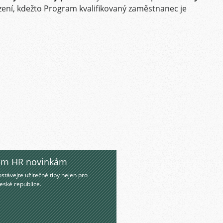
azení, kdežto Program kvalifikovaný zaměstnanec je
ašim HR novinkám
stávejte užitečné tipy nejen pro
eské republice.