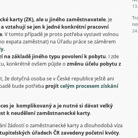
13
Tr
ké karty (ZK), ale u jiného zaměstnavatele
. Je
no
a vztahují se jen k jedné konkrétní pracovní
24
e
. V tomto případě je proto potřeba vystavit volnou
čného expata zaměstnat) na Úřadu práce se záměrem
y.
zí na základě jiného typu povolení k pobytu
. I zde
tu, konkrétně ovšem půjde o
změnu účelu pobytu z
t, že dotyčná osoba se v České republice ještě ani
řípadě bude potřeba
projít
celým procesem získání
oces je komplikovaný a je nutné si dávat velký
ést k neudělení zaměstnanecké karty
.
vání žádostí o zaměstnanecké karty a dlouhodobá víza
tupitelských úřadech ČR zavedeny početní kvóty
.