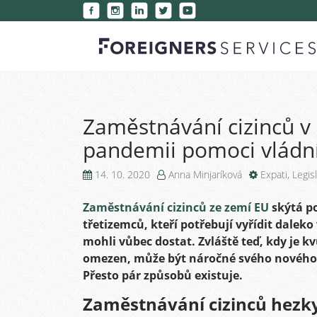
Zaměstnávání cizinců v
pandemii pomoci vládn
14. 10. 2020
Anna Minjaríková
Expati
,
Legisl
Zaměstnávání cizinců ze zemí EU
skýtá p
třetizemců, kteří potřebují vyřídit daleko
mohli vůbec dostat. Zvláště teď, kdy je kv
omezen, může být náročné svého nového 
Přesto pár způsobů existuje.
Zaměstnávání cizinců hezk