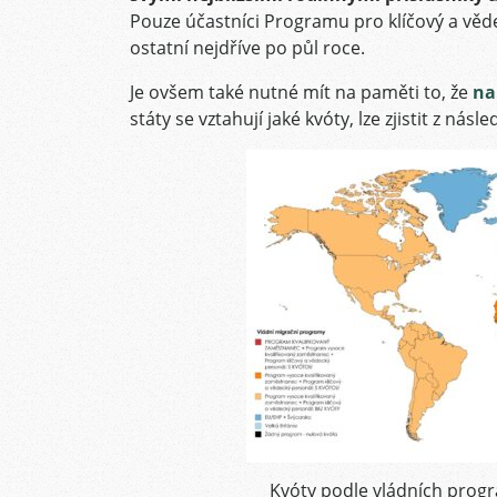
Pouze účastníci Programu pro klíčový a vě
ostatní nejdříve po půl roce.
Je ovšem také nutné mít na paměti to, že
na
státy se vztahují jaké kvóty, lze zjistit z násl
Kvóty podle vládních prog