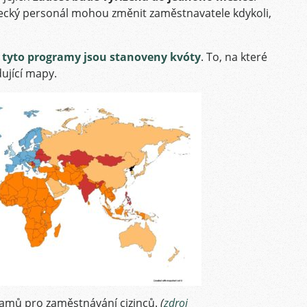
decký personál mohou změnit zaměstnavatele kdykoli,
 tyto programy jsou stanoveny kvóty
. To, na které
edující mapy.
ramů pro zaměstnávání cizinců.
(
zdroj