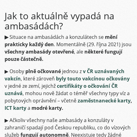
Jak to aktuálně vypadá na
ambasádách?
▶
Situace na ambasádách a konzulátech se
mění
prakticky každý den
. Momentálně (29. října 2021) jsou
všechny ambasády otevřené
, ale
některé fungují
pouze částečně.
▶ Osoby
plně očkované
jednou z
v
ČR uznávaných
vakcín
, které zároveň
byly touto vakcínou očkovány
v jedné ze zemí, jejichž
certifikáty o očkování ČR
uznává
, mohou nově žádat o téměř všechny typy víz a
pobytových oprávnění – včetně
zaměstnanecké karty
,
ICT karty
a
modré karty.
▶ Ačkoliv všechny naše ambasády a konzuláty v
zahraničí spadají pod Českou republiku, co do vízových
služeb
fungují autonomně
. Neexistuje tedy žádné