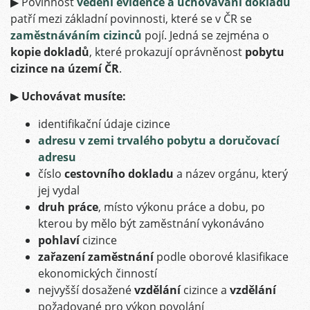
▶
Povinnost
vedení evidence a uchovávání dokladů
patří mezi základní povinnosti, které se v ČR se
zaměstnáváním cizinců
pojí. Jedná se zejména o
kopie dokladů
, které prokazují oprávněnost
pobytu
cizince na území ČR
.
▶
Uchovávat musíte:
identifikační údaje cizince
adresu v zemi trvalého pobytu a doručovací
adresu
číslo
cestovního dokladu
a název orgánu, který
jej vydal
druh práce
, místo výkonu práce a dobu, po
kterou by mělo být zaměstnání vykonáváno
pohlaví
cizince
zařazení zaměstnání
podle oborové klasifikace
ekonomických činností
nejvyšší dosažené
vzdělání
cizince a
vzdělání
požadované pro výkon povolání