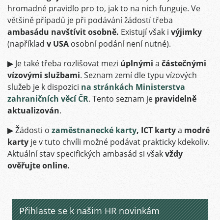
hromadné pravidlo pro to, jak to na nich funguje. Ve
většině případů je při podávání žádostí třeba
ambasádu navštívit osobně.
Existují však i
výjimky
(například
v USA
osobní podání není nutné).
▶ Je také třeba rozlišovat mezi
úplnými
a
částečnými
vízovými službami
. Seznam zemí dle typu vízových
služeb je k dispozici
na stránkách Ministerstva
zahraničních věcí ČR
. Tento seznam je
pravidelně
aktualizován
.
▶ Žádosti o
zaměstnanecké karty
, ICT karty
a
modré
karty
je v tuto chvíli možné podávat prakticky kdekoliv.
Aktuální stav specifických ambasád si však
vždy
ověřujte online.
Přihlaste se k našim HR novinkám