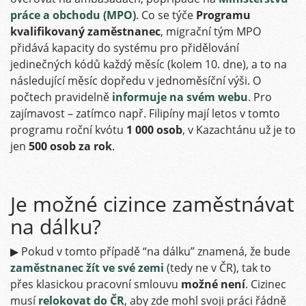
práce a obchodu (MPO)
. Co se týče
Programu
kvalifikovaný zaměstnanec
, migrační tým MPO
přidává kapacity do systému pro přidělování
jedinečných kódů každý měsíc (kolem 10. dne), a to na
následující měsíc dopředu v jednoměsíční výši. O
počtech pravidelně
informuje na svém webu
. Pro
zajímavost – zatímco např. Filipíny mají letos v tomto
programu roční kvótu
1 000 osob
, v Kazachtánu už je to
jen
500 osob za rok
.
Je možné cizince zaměstnávat
na dálku?
▶ Pokud v tomto případě “na dálku” znamená, že bude
zaměstnanec žít ve své zemi
(tedy ne v ČR), tak to
přes klasickou pracovní smlouvu
možné není
. Cizinec
musí
relokovat do ČR
, aby zde mohl svoji práci řádně