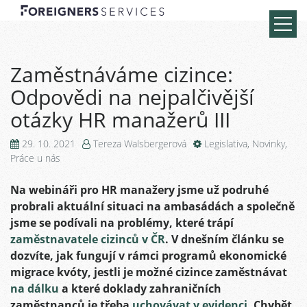
Zaměstnáváme cizince:
Odpovědi na nejpalčivější
otázky HR manažerů III
29. 10. 2021
Tereza Walsbergerová
Legislativa
,
Novinky
,
Práce u nás
Na webináři pro HR manažery jsme už podruhé
probrali aktuální situaci na ambasádách a společně
jsme se podívali na problémy, které trápí
zaměstnavatele cizinců v ČR
. V dnešním článku se
dozvíte, jak fungují v rámci programů ekonomické
migrace kvóty, jestli je možné cizince zaměstnávat
na dálku
a které doklady zahraničních
zaměstnanců je třeba
uchovávat v evidenci
. Chybět