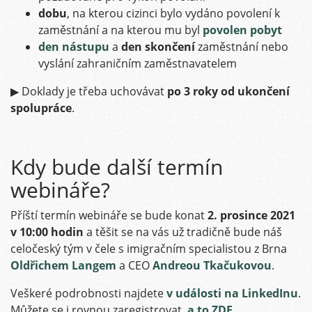
dobu
, na kterou cizinci bylo vydáno povolení k
zaměstnání a na kterou mu byl
povolen pobyt
den nástupu
a
den skončení
zaměstnání nebo
vyslání zahraničním zaměstnavatelem
▶
Doklady je třeba uchovávat
po 3 roky od ukončení
spolupráce
.
Kdy bude další termín
webináře?
Příští termín webináře se bude konat
2. prosince 2021
v 10:00 hodin
a těšit se na vás už tradičně bude náš
celočeský tým v čele s imigračním specialistou z Brna
Oldřichem Langem
a CEO
Andreou Tkačukovou
.
Veškeré podrobnosti najdete
v události na LinkedInu
.
Můžete se i rovnou zaregistrovat,
a to ZDE
.