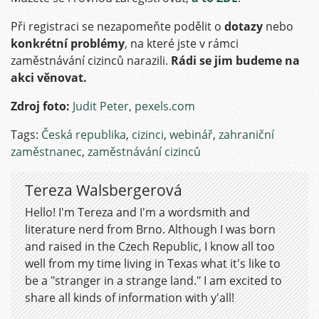
Při registraci se nezapomeňte podělit o
dotazy
nebo
konkrétní problémy
, na které jste v rámci
zaměstnávání cizinců narazili.
Rádi se jim budeme na
akci věnovat.
Zdroj foto:
Judit Peter, pexels.com
Tags:
Česká republika
,
cizinci
,
webinář
,
zahraniční
zaměstnanec
,
zaměstnávání cizinců
Tereza Walsbergerová
Hello! I'm Tereza and I'm a wordsmith and
literature nerd from Brno. Although I was born
and raised in the Czech Republic, I know all too
well from my time living in Texas what it's like to
be a "stranger in a strange land." I am excited to
share all kinds of information with y'all!