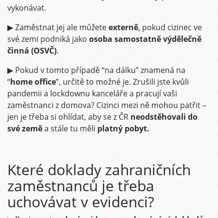
vykonávat.
▶ Zaměstnat jej ale můžete
externě
, pokud cizinec ve
své zemi podniká jako
osoba samostatně výdělečně
činná (OSVČ)
.
▶ Pokud v tomto případě “na dálku” znamená na
“
home office
”, určitě to možné je. Zrušili jste kvůli
pandemii a lockdownu kanceláře a pracují vaši
zaměstnanci z domova? Cizinci mezi ně mohou patřit –
jen je třeba si ohlídat, aby se z ČR
neodstěhovali do
své země
a stále tu měli
platný pobyt.
Které doklady zahraničních
zaměstnanců je třeba
uchovávat v evidenci?