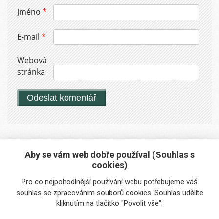
Jméno
*
E-mail
*
Webová
stránka
Aby se vám web dobře používal (Souhlas s
cookies)
Máte zájem o naše služby?
Pro co nejpohodlnější používání webu potřebujeme váš
Potřebujete poradit?
souhlas
se zpracováním souborů cookies. Souhlas udělíte
kliknutím na tlačítko "Povolit vše".
info@foreigners.cz