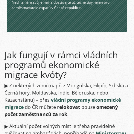
Nechte nám svůj email a dostávejte užitečné tipy nejen pro
zaměstnavatele expatů v České republice.
Jak fungují v rámci vládních
programů ekonomické
migrace kvóty?
▶ Z některých zemí (např. z Mongolska, Filipín, Srbska a
Černá hory, Moldavska, Indie, Běloruska, nebo
Kazachstánu) – přes
vládní programy ekonomické
migrace
do ČR můžete
relokovat
pouze
omezený
počet zaměstnanců za rok
.
▶ Aktuální počet volných míst je třeba pravidelně
ověřovat na ambasádách, popřípadě na
Ministerstvu