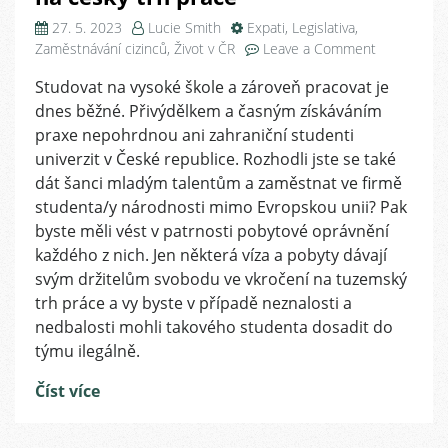
27. 5. 2023
Lucie Smith
Expati
,
Legislativa
,
on
Zaměstnávání cizinců
,
Život v ČR
Leave a Comment
Zaměstnáv
Studovat na vysoké škole a zároveň pracovat je
cizince-
dnes běžné. Přivýdělkem a časným získáváním
studenty
z
praxe nepohrdnou ani zahraniční studenti
třetí
univerzit v České republice. Rozhodli jste se také
země?
dát šanci mladým talentům a zaměstnat ve firmě
Ne
studenta/y národnosti mimo Evropskou unii? Pak
každé
byste měli vést v patrnosti pobytové oprávnění
pobytové
každého z nich. Jen některá víza a pobyty dávají
oprávnění
svým držitelům svobodu ve vkročení na tuzemský
jim
dává
trh práce a vy byste v případě neznalosti a
volný
nedbalosti mohli takového studenta dosadit do
vstup
týmu ilegálně.
na
český
Číst více
trh
práce