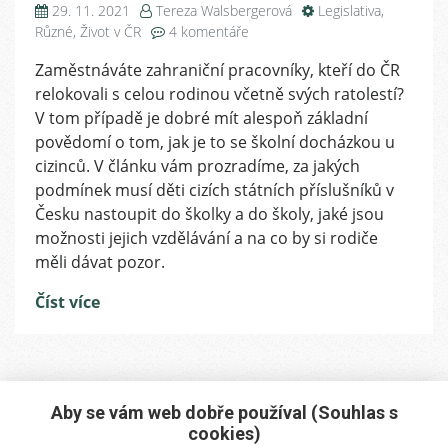
29. 11. 2021
Tereza Walsbergerová
Legislativa
,
u
Různé
,
Život v ČR
4 komentáře
textu
Zaměstnáváte zahraniční pracovníky, kteří do ČR
s
relokovali s celou rodinou včetně svých ratolestí?
názvem
Jak
V tom případě je dobré mít alespoň základní
je
povědomí o tom, jak je to se školní docházkou u
to
cizinců. V článku vám prozradíme, za jakých
s
podmínek musí děti cizích státních příslušníků v
povinnou
Česku nastoupit do školky a do školy, jaké jsou
školní
možnosti jejich vzdělávání a na co by si rodiče
docházkou
měli dávat pozor.
u
dětí
Číst více
cizinců
Aby se vám web dobře používal (Souhlas s
cookies)
Máte zájem o naše služby?