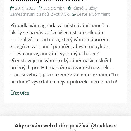
29. 9. 2023
Lucie Smith
Různé
,
Služby
,
on
Zaměstnávání cizinců
,
Život v ČR
Leave a Comment
Razítko
Připadla vám agenda zaměstnávání cizinců a
v
úkoly se na vás valí ze všech stran? Hledáte
pase,
klíče
spolehlivého partnera, který vám s náborem
od
kolegů ze zahraničí pomůže, abyste nebyli ve
bytu
stresu ani vy, ani vámi vybraný uchazeč?
i
Představujeme vám široký záběr našich služeb
společensk
určených pro HR manažery a zaměstnavatele –
akce.
stačí si vybrat, jak můžeme z vašeho seznamu “to
Nábor
be done” vyškrtat co nejvíc položek. Jdeme na to!
zahraničníc
zaměstnan
Číst více
usnadňuje
od
A
do
Z
Aby se vám web dobře používal (Souhlas s