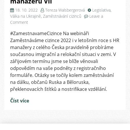
manažerů VII
18. 10. 2022
Tereza Walsbergerová
Legislativa
,
Válka na Ukrajině
,
Zaměstnávání cizinců
Leave a
on
Comment
Zaměstnáváme
#ZamestnavameCizince Na webináři
cizince:
Zaměstnáváme cizince 2022 i v letošním roce s HR
odpovědi
na
manažery z celého Česka pravidelně probíráme
nejpalčivější
současnou imigrační a relokační situaci v zemi. V
otázky
zářijovém termínu jsme se blíže věnovali
HR
odpovědím na vaše podněty z registračního
manažerů
formuláře. Otázky se točily kolem zaměstnávání
VII
na dálku, občanů Ruska a Běloruska,
překlenovacích štítků a nostrifikace vzdělání.
Číst více