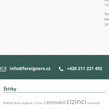
13
Tr
no
24
info@foreigners.cz
+420 211 221 492
Štítky
cizinci
cestování
brexit
Brno
cizinecká
bydlení v Česku