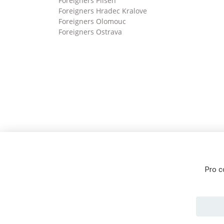
Foreigners Pilsen
Foreigners Hradec Kralove
Foreigners Olomouc
Foreigners Ostrava
Pro c