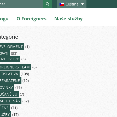
ch
Čeština
logu
O Foreigners
Naše služby
ategorie
EVELOPMENT
(1)
XPATI
(83)
OZHOVORY
(3)
OREIGNERS TEAM
(6)
EGISLATIVA
(108)
EZAŘAZENÉ
(12)
OVINKY
(76)
BČANÉ EU
(7)
RÁCE U NÁS
(32)
ŮZNÉ
(71)
LUŽBY
(17)