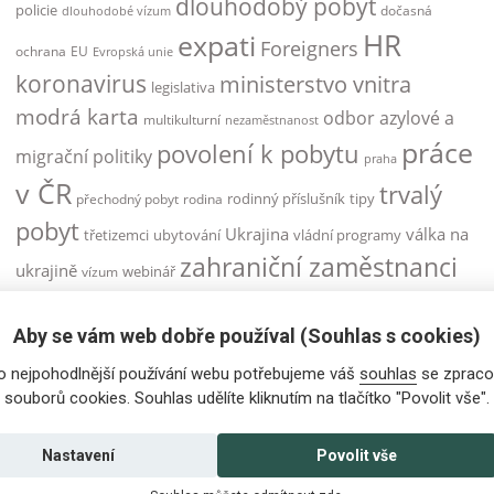
dlouhodobý pobyt
policie
dočasná
dlouhodobé vízum
HR
expati
Foreigners
ochrana
EU
Evropská unie
koronavirus
ministerstvo vnitra
legislativa
modrá karta
odbor azylové a
multikulturní
nezaměstnanost
práce
povolení k pobytu
migrační politiky
praha
v ČR
trvalý
rodinný příslušník
tipy
přechodný pobyt
rodina
pobyt
Ukrajina
válka na
třetizemci
ubytování
vládní programy
zahraniční zaměstnanci
ukrajině
webinář
vízum
zahraniční zaměstnanec
Aby se vám web dobře používal (Souhlas s cookies)
zaměstnanci
zaměstnanecká karta
o nejpohodlnější používání webu potřebujeme váš
souhlas
se zpraco
zaměstnávání cizinců
zdravotní pojištění
souborů cookies. Souhlas udělíte kliknutím na tlačítko "Povolit vše".
Česká republika
žádost o vízum
řidičský průkaz
Nastavení
Povolit vše