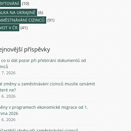
BYTOVÁNÍ
(10)
ÁLKA NA UKRAJINĚ
(6)
AMĚSTNÁVÁNÍ CIZINCŮ
(91)
IVOT V ČR
(41)
jnovější příspěvky
 co si dát pozor při přebírání dokumentů od
zinců
. 7. 2026
ké změny u zaměstnávání cizinců musíte oznámit
které ne?
. 6. 2026
ěny v programech ekonomické migrace od 1.
rvna 2026
. 6. 2026
jčastější chyby při zaměstnávání cizinců