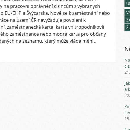
U
v
y na pracovní oprávnění cizincům z vybraných
zaměstnávání
V
o EU/EHP a Švýcarska. Nově se k zaměstnání nebo
cizinců
ráce na území ČR nevyžaduje povolení k
Z
od
ní, zaměstnanecká karta, karta vnitropodnikově
Ž
1.7.2024?
ého zaměstnance nebo modrá karta pro občany
Volný
dených na seznamu, který může vláda měnit.
vstup
na
Ne
trh
práce
Na
pro
ci
expaty
21
z
Ja
9
a 
zemí
22
Zm
če
15
Ne