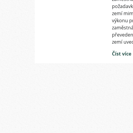
požadavk
zemí mim
výkonu p
zaměstná
převeden
zemí uve
Číst více