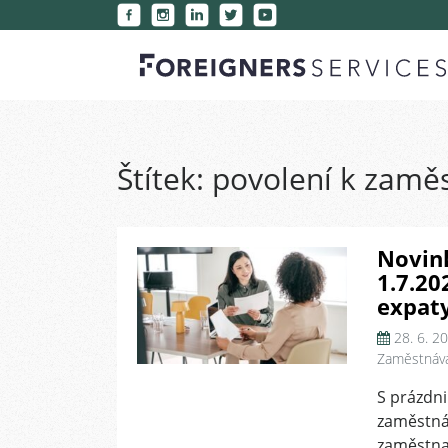
Štítek:
povolení k zamě
Novink
1.7.20
expaty
28. 6. 2
Zaměstnává
S prázdni
zaměstná
zaměstnan