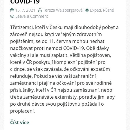
COVID-19
15. 7. 2021
Tereza Walsbergerová
Expati
,
Různé
on
Leave a Comment
Jak
Třetizemci, kteří v Česku mají dlouhodobý pobyt a
si
zároveň nejsou kryti veřejným zdravotním
cizinci
v
pojištěním, se od 11. června mohou nechat
Česku
naočkovat proti nemoci COVID-19. Obě dávky
mohou
vakcíny si ale musí zaplatit. Většina pojišťoven,
nechat
které v ČR poskytují komplexní pojištění pro
proplatit
cizince, se však zavázala, že očkování expatům
očkování
refunduje. Pokud se vás vaši zahraniční
proti
zaměstnanci ptají na očkování pro své rodinné
COVID-
19
příslušníky, kteří v ČR nejsou zaměstnaní, nebo
třeba zaměstnáváte externisty, poraďte jim, aby
po druhé dávce svou pojišťovnu požádali o
proplacení.
Číst více