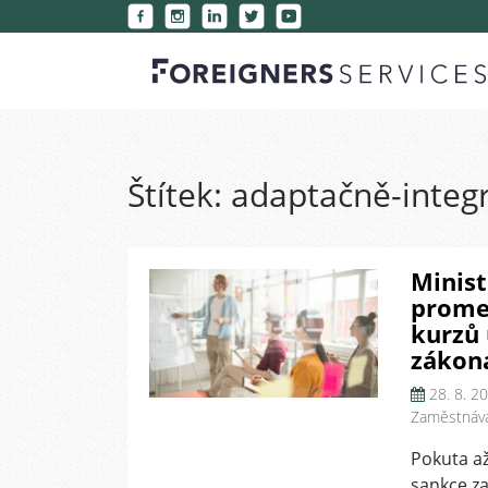
Štítek:
adaptačně-integr
Minist
prome
kurzů 
zákona
28. 8. 2
Zaměstnává
Pokuta až
sankce za