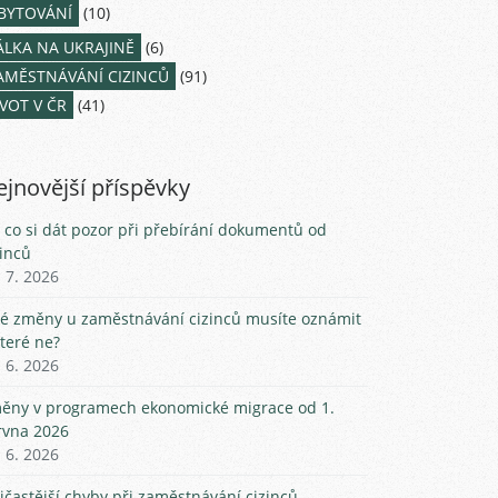
BYTOVÁNÍ
(10)
ÁLKA NA UKRAJINĚ
(6)
AMĚSTNÁVÁNÍ CIZINCŮ
(91)
IVOT V ČR
(41)
jnovější příspěvky
 co si dát pozor při přebírání dokumentů od
zinců
. 7. 2026
ké změny u zaměstnávání cizinců musíte oznámit
které ne?
. 6. 2026
ěny v programech ekonomické migrace od 1.
rvna 2026
. 6. 2026
jčastější chyby při zaměstnávání cizinců