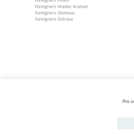
Foreigners Pilsen
Foreigners Hradec Kralove
Foreigners Olomouc
Foreigners Ostrava
Pro c