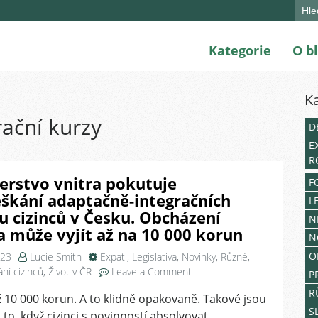
Sear
for:
Kategorie
O b
K
ační kurzy
D
E
R
erstvo vnitra pokutuje
F
škání adaptačně-integračních
L
u cizinců v Česku. Obcházení
N
 může vyjít až na 10 000 korun
N
O
023
Lucie Smith
Expati
,
Legislativa
,
Novinky
,
Různé
,
on
ní cizinců
,
Život v ČR
Leave a Comment
P
Ministerstvo
R
 10 000 korun. A to klidně opakovaně. Takové jsou
vnitra
S
 to, když cizinci s povinností absolvovat
pokutuje