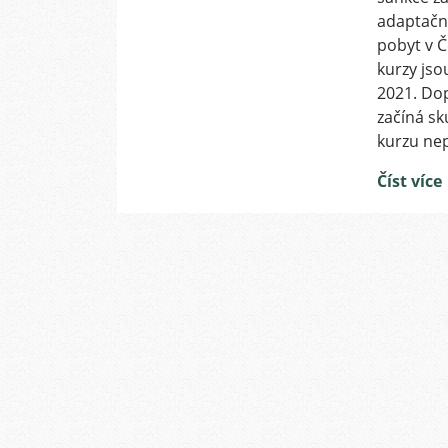
adaptačně
pobyt v Č
kurzy jso
2021. Dop
začíná sk
kurzu nep
Číst více