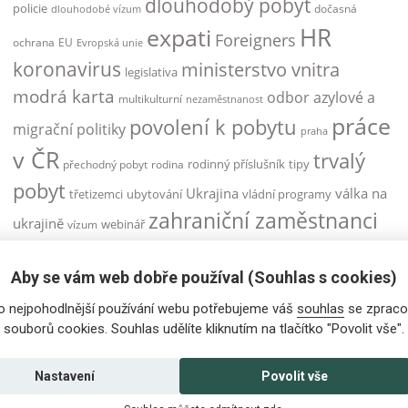
dlouhodobý pobyt
policie
dočasná
dlouhodobé vízum
HR
expati
Foreigners
ochrana
EU
Evropská unie
koronavirus
ministerstvo vnitra
legislativa
modrá karta
odbor azylové a
multikulturní
nezaměstnanost
práce
povolení k pobytu
migrační politiky
praha
v ČR
trvalý
rodinný příslušník
tipy
přechodný pobyt
rodina
pobyt
Ukrajina
válka na
třetizemci
ubytování
vládní programy
zahraniční zaměstnanci
ukrajině
webinář
vízum
zahraniční zaměstnanec
Aby se vám web dobře používal (Souhlas s cookies)
zaměstnanci
zaměstnanecká karta
o nejpohodlnější používání webu potřebujeme váš
souhlas
se zpraco
zaměstnávání cizinců
zdravotní pojištění
souborů cookies. Souhlas udělíte kliknutím na tlačítko "Povolit vše".
Česká republika
žádost o vízum
řidičský průkaz
Nastavení
Povolit vše