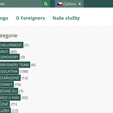
ch
Čeština
logu
O Foreigners
Naše služby
ategorie
EVELOPMENT
(1)
XPATI
(83)
OZHOVORY
(3)
OREIGNERS TEAM
(6)
EGISLATIVA
(108)
EZAŘAZENÉ
(12)
OVINKY
(76)
BČANÉ EU
(7)
RÁCE U NÁS
(32)
ŮZNÉ
(71)
LUŽBY
(17)