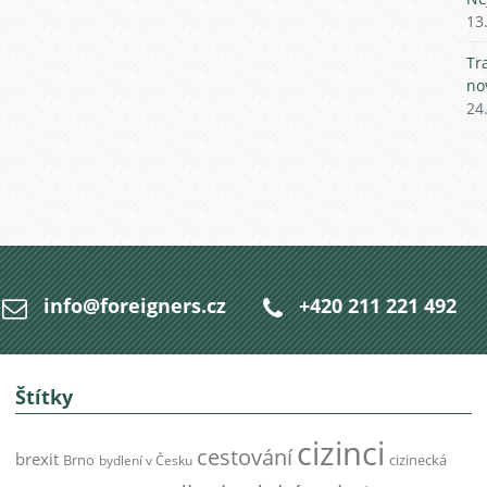
13
Tr
no
24
info@foreigners.cz
+420 211 221 492
Štítky
cizinci
cestování
brexit
Brno
cizinecká
bydlení v Česku