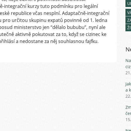
U
promeškání
-integrační kurzy tuto podmínku pro legální
adaptačně-
V
eské republice včas nesplní. Adaptačně-integrační
integračních
u pro určitou skupinu expatů povinné od 1. ledna
Z
kurzů
osud ministerstvo jen “dělalo bububu”, nyní ale
Ž
u
utečně aktivně pokutovat za to, když se cizinec ke
cizinců
řihlásí a nedostane za něj souhlasnou fajfku.
v
Česku.
Ne
Obcházení
zákona
Na
může
ci
vyjít
21
až
Ja
na
a 
10
22
000
korun
Zm
če
15
Ne