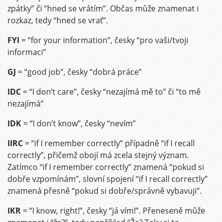
zpátky” či “hned se vrátím”. Občas může znamenat i
rozkaz, tedy “hned se vrať”.
FYI
= “for your information”, česky “pro vaši/tvoji
informaci”
GJ
= “good job”, česky “dobrá práce”
IDC
= “I don’t care”, česky “nezajímá mě to” či “to mě
nezajímá”
IDK
= “I don’t know”, česky “nevím”
IIRC
= “if I remember correctly” případně “if I recall
correctly”, přičemž obojí má zcela stejný význam.
Zatímco “if I remember correctly” znamená “pokud si
dobře vzpomínám”, slovní spojení “if I recall correctly”
znamená přesně “pokud si dobře/správně vybavuji”.
IKR
= “I know, right!”, česky “já vím!”. Přeneseně může