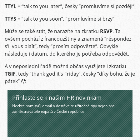
TTYL
= “talk to you later”, česky “promluvíme si později”
TTYS
= “talk to you soon”, “promluvíme si brzy”
Může se také stát, že narazíte na zkratku
RSVP
. Ta
ovšem pochází z francouzštiny a znamená “réspondez
s’il vous plaît”, tedy “prosím odpovězte”. Obvykle
následuje i datum, do kterého je potřeba odpovědět.
A v neposlední řadě možná občas využijete i zkratku
TGIF
, tedy “thank god it’s Friday”, česky “díky bohu, že je
pátek” 🙂
Přihlaste se k našim HR novinkám
Nechte nám svůj email a dostávejte užitečné tipy nejen pro
zaměstnavatele expatů v České republice.