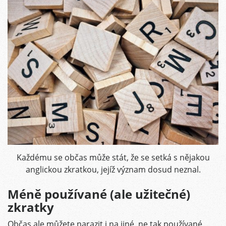
Každému se občas může stát, že se setká s nějakou
anglickou zkratkou, jejíž význam dosud neznal.
Méně používané (ale užitečné)
zkratky
Občas ale můžete narazit i na jiné, ne tak používané