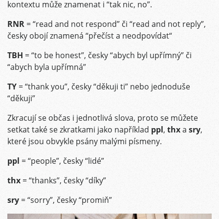
kontextu může znamenat i “tak nic, no”.
RNR
= “read and not respond” či “read and not reply”,
česky obojí znamená “přečíst a neodpovídat“
TBH
= “to be honest”, česky “abych byl upřímný” či
“abych byla upřímná”
TY
= “thank you”, česky “děkuji ti” nebo jednoduše
“děkuji”
Zkracují se občas i jednotlivá slova, proto se můžete
setkat také se zkratkami jako například
ppl
,
thx
a
sry
,
které jsou obvykle psány malými písmeny.
ppl
= “people”, česky “lidé”
thx
= “thanks”, česky “díky”
sry
= “sorry”, česky “promiň”