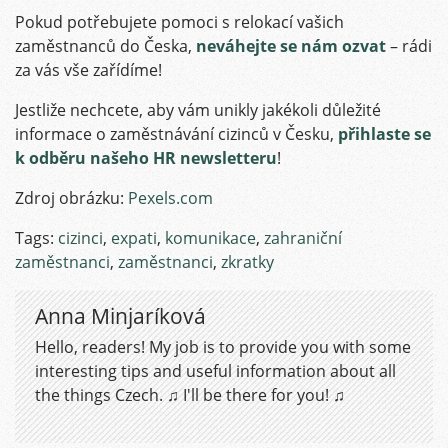
Pokud potřebujete pomoci s relokací vašich
zaměstnanců do Česka,
neváhejte se nám ozvat
– rádi
za vás vše zařídíme!
Jestliže nechcete, aby vám unikly jakékoli důležité
informace o zaměstnávání cizinců v Česku,
přihlaste se
k odběru našeho HR newsletteru
!
Zdroj obrázku:
Pexels.com
Tags:
cizinci
,
expati
,
komunikace
,
zahraniční
zaměstnanci
,
zaměstnanci
,
zkratky
Anna Minjaríková
Hello, readers! My job is to provide you with some
interesting tips and useful information about all
the things Czech. ♫ I'll be there for you! ♫