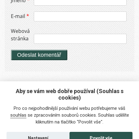
Jméno
*
E-mail
*
Webová
stránka
Aby se vám web dobře používal (Souhlas s
cookies)
Máte zájem o naše služby?
Pro co nejpohodlnější používání webu potřebujeme váš
Potřebujete poradit?
souhlas
se zpracováním souborů cookies. Souhlas udělíte
kliknutím na tlačítko "Povolit vše".
info@foreigners.cz
+420 211 221 492
Nastavení
Povolit vše