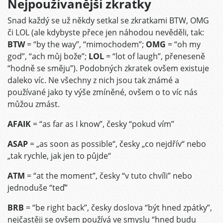
Nejpoužívanější zkratky
Snad každý se už někdy setkal se zkratkami BTW, OMG
či LOL (ale kdybyste přece jen náhodou nevěděli, tak:
BTW
= “by the way”, “mimochodem”;
OMG
= “oh my
god”, “ach můj bože”;
LOL
= “lot of laugh”, přeneseně
“hodně se směju”). Podobných zkratek ovšem existuje
daleko víc. Ne všechny z nich jsou tak známé a
používané jako ty výše zmíněné, ovšem o to víc nás
můžou zmást.
AFAIK
= “as far as I know”, česky “pokud vím”
ASAP
= „as soon as possible“, česky „co nejdřív“ nebo
„tak rychle, jak jen to půjde“
ATM
= “at the moment”, česky “v tuto chvíli” nebo
jednoduše “teď”
BRB
= “be right back”, česky doslova “být hned zpátky”,
nejčastěji se ovšem používá ve smyslu “hned budu