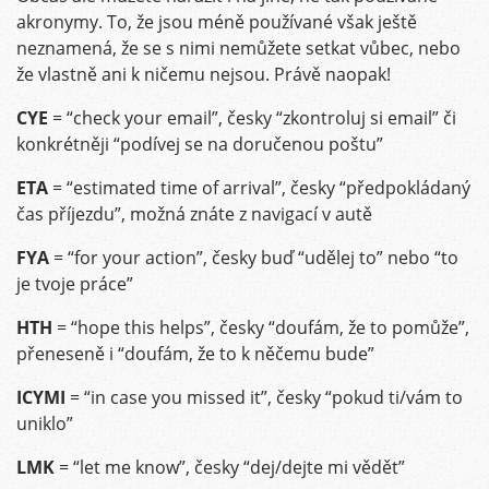
akronymy. To, že jsou méně používané však ještě
neznamená, že se s nimi nemůžete setkat vůbec, nebo
že vlastně ani k ničemu nejsou. Právě naopak!
CYE
= “check your email”, česky “zkontroluj si email” či
konkrétněji “podívej se na doručenou poštu”
ETA
= “estimated time of arrival”, česky “předpokládaný
čas příjezdu”, možná znáte z navigací v autě
FYA
= “for your action”, česky buď “udělej to” nebo “to
je tvoje práce”
HTH
= “hope this helps”, česky “doufám, že to pomůže”,
přeneseně i “doufám, že to k něčemu bude”
ICYMI
= “in case you missed it”, česky “pokud ti/vám to
uniklo”
LMK
= “let me know”, česky “dej/dejte mi vědět”