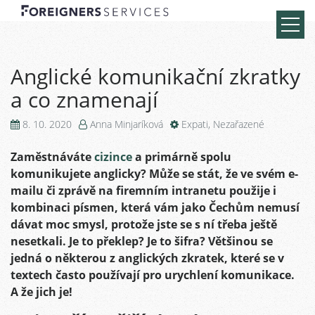
Anglické komunikační zkratky
a co znamenají
8. 10. 2020
Anna Minjaríková
Expati
,
Nezařazené
Zaměstnáváte
cizince
a primárně spolu
komunikujete anglicky? Může se stát, že ve svém e-
mailu či zprávě na firemním intranetu použije i
kombinaci písmen, která vám jako Čechům
nemusí
dávat moc smysl
, protože jste se s ní třeba ještě
nesetkali. Je to překlep? Je to šifra? Většinou se
jedná o některou z anglických zkratek, které se v
textech často používají pro urychlení komunikace.
A že jich je!