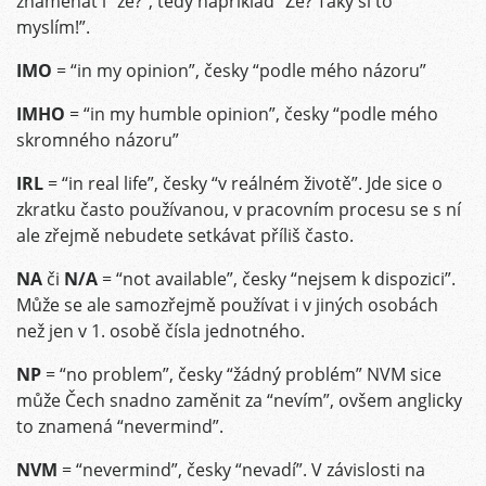
znamenat i “že?”, tedy například “Že? Taky si to
myslím!”.
IMO
= “in my opinion”, česky “podle mého názoru”
IMHO
= “in my humble opinion”, česky “podle mého
skromného názoru”
IRL
= “in real life”, česky “v reálném životě”. Jde sice o
zkratku často používanou, v pracovním procesu se s ní
ale zřejmě nebudete setkávat příliš často.
NA
či
N/A
= “not available”, česky “nejsem k dispozici”.
Může se ale samozřejmě používat i v jiných osobách
než jen v 1. osobě čísla jednotného.
NP
= “no problem”, česky “žádný problém” NVM sice
může Čech snadno zaměnit za “nevím”, ovšem anglicky
to znamená “nevermind”.
NVM
= “nevermind”, česky “nevadí”. V závislosti na