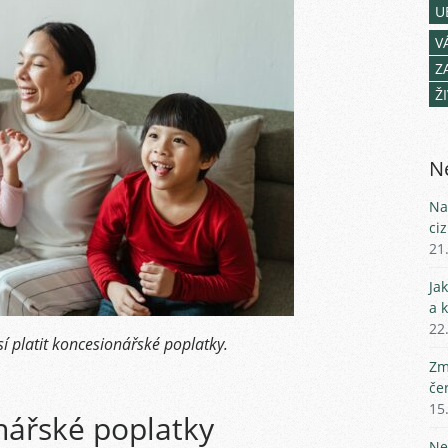
U
V
Z
Ž
Ne
Na
ci
21
Ja
a 
22
sí platit koncesionářské poplatky.
Zm
če
15
nářské poplatky
Ne