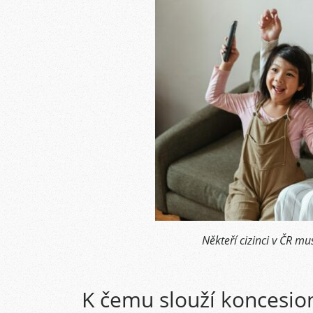
Někteří cizinci v ČR mu
K čemu slouží koncesio