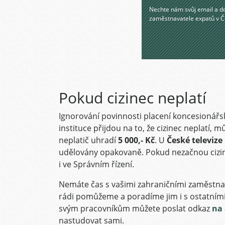
Nechte nám svůj email a do
zaměstnavatele expatů v Č
Pokud cizinec neplatí
Ignorování povinnosti placení koncesioná
instituce přijdou na to, že cizinec neplatí,
neplatič uhradí
5 000,- Kč
. U
České televize
udělovány opakovaně. Pokud nezačnou cizin
i ve Správním řízení.
Nemáte čas s vašimi zahraničními zaměstnan
rádi pomůžeme a poradíme jim i s ostatními
svým pracovníkům můžete poslat odkaz
na 
nastudovat sami.