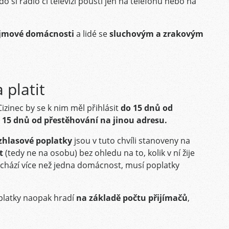
 kdo si rádio či televizi pouští jen na telefonu nebo na
jmové domácnosti
a lidé se
sluchovým a zrakovým
 platit
 Cizinec by se k nim měl přihlásit
do 15 dnů od
 15 dnů od přestěhování na jinou adresu.
zhlasové poplatky
jsou v tuto chvíli stanoveny na
st
(tedy ne na osobu) bez ohledu na to, kolik v ní žije
achází více než jedna domácnost, musí poplatky
platky naopak hradí
na základě počtu přijímačů
,