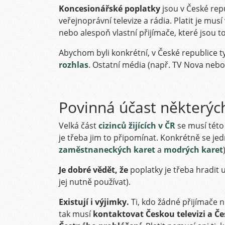
Koncesionářské poplatky
jsou v České repu
veřejnoprávní televize a rádia. Platit je musí 
nebo alespoň vlastní přijímače, které jsou 
Abychom byli konkrétní, v České republice t
rozhlas
. Ostatní média (např. TV Nova nebo
Povinná účast některých
Velká část
cizinců žijících v ČR
se musí této 
je třeba jim to připomínat. Konkrétně se jed
zaměstnaneckých karet
a
modrých karet
Je dobré vědět, že
poplatky je třeba hradit 
jej nutně používat).
Existují i výjimky.
Ti, kdo žádné přijímače ne
tak musí
kontaktovat Českou televizi a Če