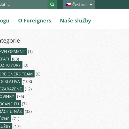
ch
Čeština
logu
O Foreigners
Naše služby
ategorie
EVELOPMENT
(1)
XPATI
(83)
OZHOVORY
(3)
OREIGNERS TEAM
(6)
EGISLATIVA
(108)
EZAŘAZENÉ
(12)
OVINKY
(76)
BČANÉ EU
(7)
RÁCE U NÁS
(32)
ŮZNÉ
(71)
LUŽBY
(17)