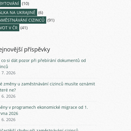
BYTOVÁNÍ
(10)
ÁLKA NA UKRAJINĚ
(6)
AMĚSTNÁVÁNÍ CIZINCŮ
(91)
IVOT V ČR
(41)
jnovější příspěvky
 co si dát pozor při přebírání dokumentů od
zinců
. 7. 2026
ké změny u zaměstnávání cizinců musíte oznámit
které ne?
. 6. 2026
ěny v programech ekonomické migrace od 1.
rvna 2026
. 6. 2026
jčastější chyby při zaměstnávání cizinců