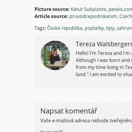
Picture source:
Ketut Subyianto, pexels.co
Article source:
pruvodcepodnikanim
,
Czech
Tags:
Česká republika
,
poplatky
,
tipy
,
zahran
Tereza Walsberger
Hello! I'm Tereza and I'm
Although I was born and r
from my time living in Tex
land." I am excited to shar
Napsat komentář
Vaše e-mailová adresa nebude zveřejněn