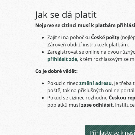
Jak se dá platit
Nejprve se cizinci musí k platbám přihlási
Zajít si na pobočku
České pošty
(nejlé
Zároveň obdrží instrukce k platbám.
Zaregistrovat se online na dvou různý
přihlásit zde
, k těm rozhlasovým se
Co je dobré vědět:
Pokud cizinec
změní adresu
, je třeba
poště, tak na příslušných online portál
Pokud se cizinec rozhodne
Českou rep
poplatků musí
zase odhlásit
. Instituc
Přihlaste se k n