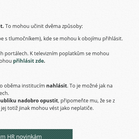
t.
To mohou učinit dvěma způsoby:
pe s tlumočníkem), kde se mohou k obojímu přihlásit.
ch portálech. K televizním poplatkům se mohou
 mohou
přihlásit zde
.
 to oběma institucím
nahlásit
. To je možné jak na
ech.
ubliku nadobro opustit
, připomeňte mu, že se z
e jej totiž jinak mohou vést jako neplatiče.
ašim HR novinkám