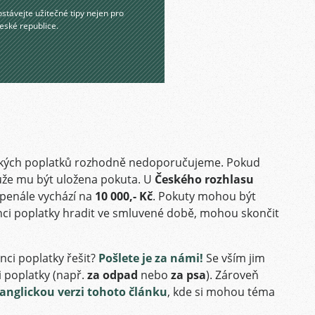
stávejte užitečné tipy nejen pro
eské republice.
řských poplatků rozhodně nedoporučujeme. Pokud
 může mu být uložena pokuta. U
Českého rozhlasu
penále vychází na
10 000,- Kč
. Pokuty mohou být
ci poplatky hradit ve smluvené době, mohou skončit
ci poplatky řešit?
Pošlete je za námi!
Se vším jim
 poplatky (např.
za odpad
nebo
za psa
). Zároveň
anglickou verzi tohoto článku
, kde si mohou téma