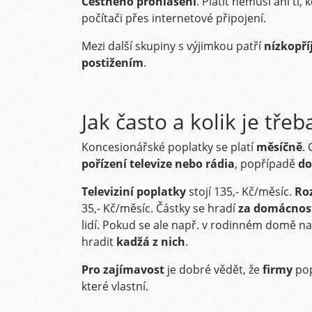
Čestného prohlášení
. Platit nemusí ani ti,
počítači přes internetové připojení.
Mezi další skupiny s výjimkou patří
nízkopří
postižením
.
Jak často a kolik je třeba
Koncesionářské poplatky se platí
měsíčně
.
pořízení televize nebo rádia
, popřípadě
do
Televiziní poplatky
stojí 135,- Kč/měsíc.
Ro
35,- Kč/měsíc. Částky se hradí
za domácno
lidí. Pokud se ale např. v rodinném domě n
hradit
kadžá z nich
.
Pro zajímavost
je dobré vědět, že
firmy
po
které vlastní.