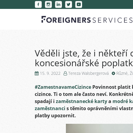
Věděli jste, že i někteří 
koncesionářské poplatk
15. 9. 2022
Tereza Walsbergerová
Různé
,
Ž
#ZamestnavameCizince
Povinnost platit
cizince. Ti o tom ale často neví. Konkré
spadají i
zaměstnanecké karty
a
modré k
zaměstnanci
s těmito oprávněními vlastní
platby upozornit.