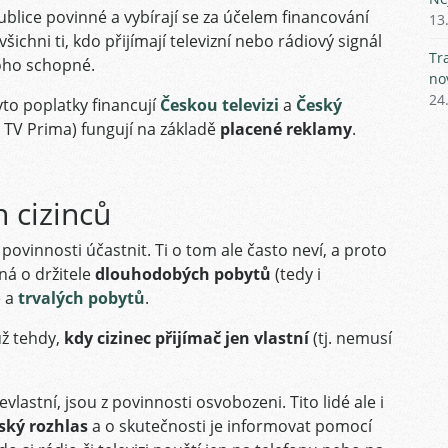
blice povinné a vybírají se za účelem financování
13
všichni ti, kdo přijímají televizní nebo rádiový signál
Tr
toho schopné.
no
24
yto poplatky financují
Českou televizi
a
Český
 TV Prima) fungují na základě
placené reklamy
.
 cizinců
povinnosti účastnit. Ti o tom ale často neví, a proto
ná o držitele
dlouhodobých pobytů
(tedy i
) a
trvalých pobytů
.
už tehdy,
kdy cizinec přijímač jen vlastní
(tj. nemusí
vlastní, jsou z povinnosti osvobozeni. Tito lidé ale i
ský rozhlas
a o skutečnosti je informovat pomocí