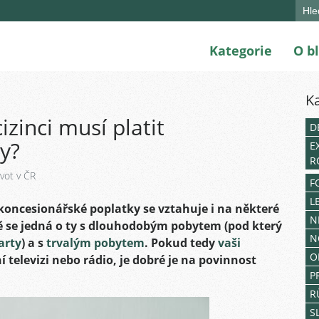
Sear
for:
Kategorie
O b
K
cizinci musí platit
D
y?
E
R
ivot v ČR
F
L
 koncesionářské poplatky se vztahuje i na některé
N
tně se jedná o ty s dlouhodobým pobytem (pod který
N
arty
) a s
trvalým pobytem
. Pokud tedy
vaši
O
 televizi nebo rádio, je dobré je na povinnost
P
R
S