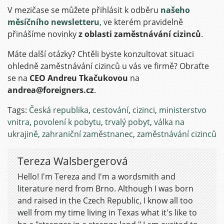
V mezičase se můžete přihlásit k odběru
našeho
měsíčního newsletteru
, ve kterém pravidelně
přinášíme novinky
z oblasti zaměstnávání cizinců
.
Máte další otázky? Chtěli byste konzultovat situaci
ohledně zaměstnávání cizinců u vás ve firmě? Obraťte
se na
CEO Andreu Tkačukovou
na
andrea@foreigners.cz
.
Tags:
Česká republika
,
cestování
,
cizinci
,
ministerstvo
vnitra
,
povolení k pobytu
,
trvalý pobyt
,
válka na
ukrajině
,
zahraniční zaměstnanec
,
zaměstnávání cizinců
Tereza Walsbergerová
Hello! I'm Tereza and I'm a wordsmith and
literature nerd from Brno. Although I was born
and raised in the Czech Republic, I know all too
well from my time living in Texas what it's like to