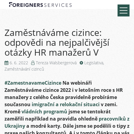
Zaměstnáváme cizince:
odpovědi na nejpalčivější
otázky HR manažerů V
6. 6. 2022
Tereza Walsbergerová
Legislativa
,
Zaměstnávání cizinců
#ZamestnavameCizince
Na webináři
Zaměstnáváme cizince 2022 i v letošním roce s HR
manažery z celého Česka pravidelně probíráme
současnou
imigrační a relokační situaci
v zemi.
Kromě
vládních programů
jsme se tentokrát
zaměřili například na pravidla ohledně
pracovníků z
Ukrajiny
a modré karty. Dále jsme se podělili o tipy z
praxe našich konzultantů. A i v tomto článku na vás