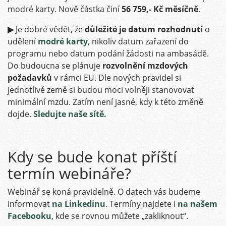
modré karty. Nově částka činí
56 759,- Kč měsíčně
.
▶
Je dobré vědět, že
důležité je datum rozhodnutí
o
udělení
modré karty
, nikoliv datum zařazení do
programu nebo datum podání žádosti na ambasádě.
Do budoucna se plánuje
rozvolnění mzdových
požadavků
v rámci EU. Dle nových pravidel si
jednotlivé země si budou moci volněji stanovovat
minimální mzdu. Zatím není jasné, kdy k této změně
dojde.
Sledujte naše sítě.
Kdy se bude konat příští
termín webináře?
Webinář se koná pravidelně. O datech vás budeme
informovat
na Linkedinu
. Termíny najdete i
na našem
Facebooku
, kde se rovnou můžete „zakliknout“.