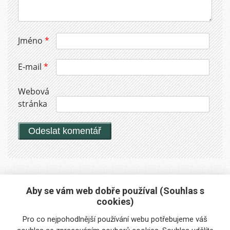
Jméno
*
E-mail
*
Webová
stránka
Aby se vám web dobře používal (Souhlas s
cookies)
Máte zájem o naše služby?
Pro co nejpohodlnější používání webu potřebujeme váš
Potřebujete poradit?