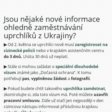
Jsou nějaké nové informace
ohledně zaměstnávání
uprchlíků z Ukrajiny?
▶
Od 2. května se uprchlíci nově musí
zaregistrovat na
cizinecké policii
nebo v krajském asistenčním centru
do 3 dnů.
Lhůta 30 dnů už neplatí.
▶
Stále si mohou zažádat o
speciální dlouhodobé
vízum
známé jako „Dočasná ochrana“. K tomu
potřebují
pas
,
vyplněnou žádost
a
fotografii
.
▶
Pokud budete chtít takového
uprchlíka zaměstnat
,
zkontrolujte si, zda toto vízum má. Poté můžete
uzavřít
pracovní smlouvu
. Dále už stačí jen nejpozději v den
cizincova nástupu informovat příslušnou krajskou