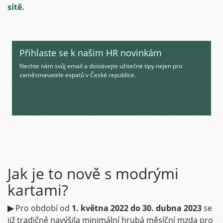
sítě.
Přihlaste se k našim HR novinkám
Nechte nám svůj email a dostávejte užitečné tipy nejen pro
zaměstnavatele expatů v České republice.
Jak je to nově s modrými
kartami?
▶
Pro období
od
1. května 2022 do 30. dubna 2023
se
již tradičně navýšila minimální hrubá měsíční mzda pro