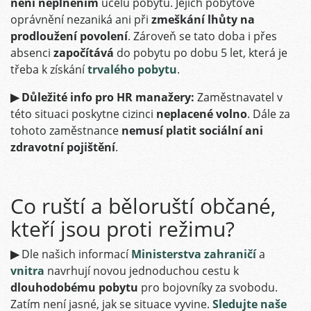
není neplněním
účelu pobytu. Jejich pobytové
oprávnění nezaniká ani při
zmeškání lhůty na
prodloužení povolení
. Zároveň se tato doba i přes
absenci
započítává
do pobytu po dobu 5 let, která je
třeba k získání
trvalého pobytu
.
▶ Důležité info pro HR manažery:
Zaměstnavatel v
této situaci poskytne cizinci
neplacené volno
. Dále za
tohoto zaměstnance
nemusí platit sociální ani
zdravotní pojištění
.
Co ruští a běloruští občané,
kteří jsou proti režimu?
▶
Dle našich informací
Ministerstva zahraničí
a
vnitra
navrhují novou jednoduchou cestu k
dlouhodobému pobytu
pro bojovníky za svobodu.
Zatím není jasné, jak se situace vyvine.
Sledujte naše