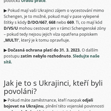
pobočku
Úřadu práce
.
▶
Pokud mají vaši Ukrajinci zájem o vycestování mimo
Schengen, je to možné, pokud mají v pase vylepené
štítky s kódy
D/DO/667
,
668
nebo
669
. Ti, co mají kód
D/VS/U
mohou cestovat jen v rámci Schengenské zóny
– pokud tedy nejsou jejich víza opatřena popiskem
„
MULTI
“, který je k tomu opravňuje.
▶
Dočasná ochrana platí do 31. 3. 2023.
O dalším
postupu
zatím nebylo rozhodnuto
.
Sledujte naše
sítě.
Jak je to s Ukrajinci, kteří byli
povoláni?
▶
Pokud máte zaměstnance, kteří naopak
odjeli
bojovat na Ukrajinu
, plnění této vojenské povinnosti